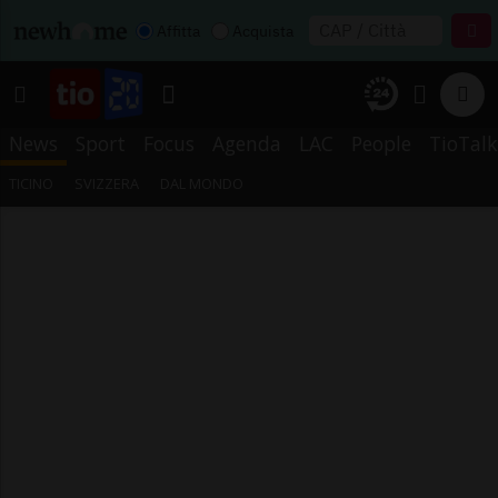
Affitta
Acquista
News
Sport
Focus
Agenda
LAC
People
TioTalk
TICINO
SVIZZERA
DAL MONDO