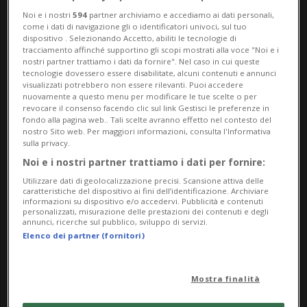
Noi e i nostri
594
partner archiviamo e accediamo ai dati personali,
come i dati di navigazione gli o identificatori univoci, sul tuo
dispositivo . Selezionando Accetto, abiliti le tecnologie di
tracciamento affinché supportino gli scopi mostrati alla voce "Noi e i
nostri partner trattiamo i dati da fornire". Nel caso in cui queste
LEA
2 sett
13
tecnologie dovessero essere disabilitate, alcuni contenuti e annunci
visualizzati potrebbero non essere rilevanti. Puoi accedere
Ambiente ed energia, il
nuovamente a questo menu per modificare le tue scelte o per
Governo va riorganizzato
revocare il consenso facendo clic sul link Gestisci le preferenze in
fondo alla pagina web.. Tali scelte avranno effetto nel contesto del
nostro Sito web. Per maggiori informazioni, consulta l'Informativa
sulla privacy.
Noi e i nostri partner trattiamo i dati per fornire:
Utilizzare dati di geolocalizzazione precisi. Scansione attiva delle
caratteristiche del dispositivo ai fini dell’identificazione. Archiviare
informazioni su dispositivo e/o accedervi. Pubblicità e contenuti
personalizzati, misurazione delle prestazioni dei contenuti e degli
annunci, ricerche sul pubblico, sviluppo di servizi.
Elenco dei partner (fornitori)
Mostra finalità
LOCARNO
6 mesi