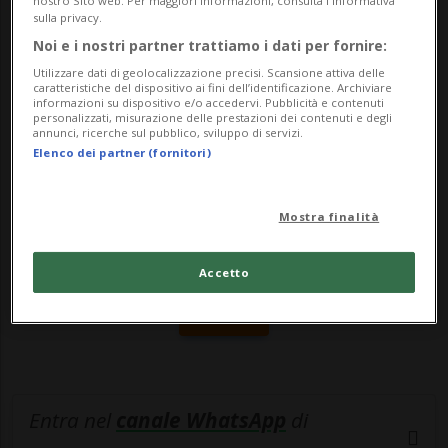
infrastrutture di mobilità». È quanto
nostro Sito web. Per maggiori informazioni, consulta l'Informativa
sulla privacy.
chiede...
Noi e i nostri partner trattiamo i dati per fornire:
Utilizzare dati di geolocalizzazione precisi. Scansione attiva delle
caratteristiche del dispositivo ai fini dell’identificazione. Archiviare
🔐 Sblocca il nostro archivio
informazioni su dispositivo e/o accedervi. Pubblicità e contenuti
personalizzati, misurazione delle prestazioni dei contenuti e degli
esclusivo!
annunci, ricerche sul pubblico, sviluppo di servizi.
Elenco dei partner (fornitori)
Sottoscrivi un abbonamento
Archivio
per
leggere questo articolo, oppure scegli
Mostra finalità
MyTioAbo
per accedere all'archivio e
navigare su sito e app senza pubblicità.
Accetto
ACCEDI
Entra nel
canale WhatsApp
di