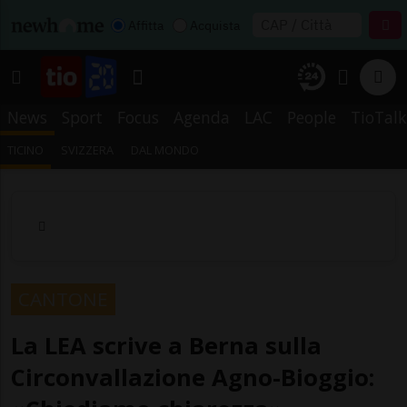
Affitta
Acquista
News
Sport
Focus
Agenda
LAC
People
TioTalk
TICINO
SVIZZERA
DAL MONDO
CANTONE
La LEA scrive a Berna sulla
Circonvallazione Agno-Bioggio: