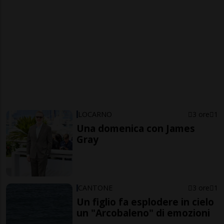
LOCARNO
3 ore
1
Una domenica con James
Gray
CANTONE
3 ore
1
Un figlio fa esplodere in cielo
un "Arcobaleno" di emozioni