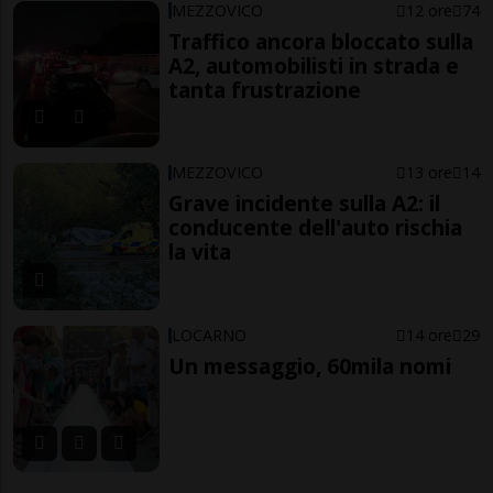
MEZZOVICO
12 ore
74
Traffico ancora bloccato sulla
A2, automobilisti in strada e
tanta frustrazione
MEZZOVICO
13 ore
14
Grave incidente sulla A2: il
conducente dell'auto rischia
la vita
LOCARNO
14 ore
29
Un messaggio, 60mila nomi