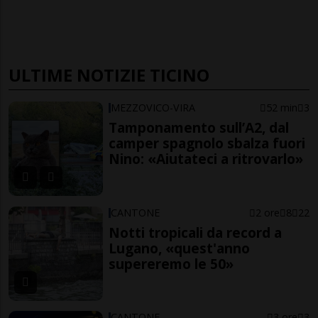
ULTIME NOTIZIE TICINO
MEZZOVICO-VIRA
52 min
3
Tamponamento sull’A2, dal
camper spagnolo sbalza fuori
Nino: «Aiutateci a ritrovarlo»
CANTONE
2 ore
8
22
Notti tropicali da record a
Lugano, «quest'anno
supereremo le 50»
CANTONE
3 ore
3