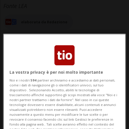
Fonte LEA
elaborata da Redazione
29 ago 2025 - 08:30
3
La vostra privacy è per noi molto importante
BELLINZONA - «Una presa di posizione
Noi e i nostri
594
partner archiviamo e accediamo ai dati personali,
come i dati di navigazione gli o identificatori univoci, sul tuo
trasparente sulla possibilità di inserire o
dispositivo . Selezionando Accetto, abiliti le tecnologie di
tracciamento affinché supportino gli scopi mostrati alla voce "Noi e i
meno la Circonvallazione Agno-Bioggio
nostri partner trattiamo i dati da fornire". Nel caso in cui queste
tecnologie dovessero essere disabilitate, alcuni contenuti e annunci
(CAB) all’interno dei programmi federali
visualizzati potrebbero non essere rilevanti. Puoi accedere
nuovamente a questo menu per modificare le tue scelte o per
per un eventuale cofinanziamento delle
revocare il consenso facendo clic sul link Gestisci le preferenze in
fondo alla pagina web.. Tali scelte avranno effetto nel contesto del