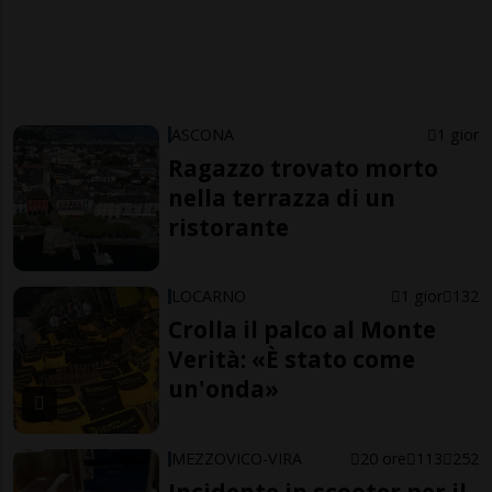
ASCONA
1 gior
Ragazzo trovato morto
nella terrazza di un
ristorante
LOCARNO
1 gior
132
Crolla il palco al Monte
Verità: «È stato come
un'onda»
MEZZOVICO-VIRA
20 ore
113
252
Incidente in scooter per il