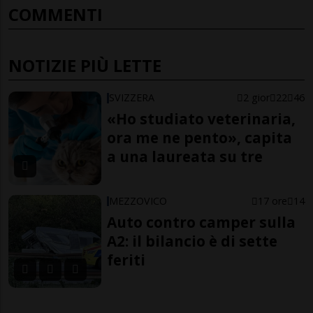
COMMENTI
NOTIZIE PIÙ LETTE
SVIZZERA
2 gior
22
46
«Ho studiato veterinaria,
ora me ne pento», capita
a una laureata su tre
MEZZOVICO
17 ore
14
Auto contro camper sulla
A2: il bilancio è di sette
feriti