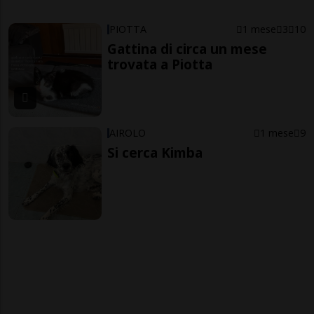
PIOTTA
1 mese
3
10
Gattina di circa un mese
trovata a Piotta
AIROLO
1 mese
9
Si cerca Kimba