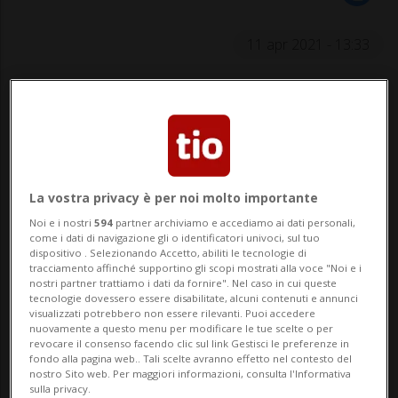
11 apr 2021 - 13:33
La vostra privacy è per noi molto importante
NOVAGGIO - Da martedì 6 aprile è
Noi e i nostri
594
partner archiviamo e accediamo ai dati personali,
come i dati di navigazione gli o identificatori univoci, sul tuo
scomparsa da Novaggio Mare. La gatta
dispositivo . Selezionando Accetto, abiliti le tecnologie di
tracciamento affinché supportino gli scopi mostrati alla voce "Noi e i
potrebbe però trovarsi anche in zona
nostri partner trattiamo i dati da fornire". Nel caso in cui queste
tecnologie dovessero essere disabilitate, alcuni contenuti e annunci
Curio. Chiunque avesse informazioni è
visualizzati potrebbero non essere rilevanti. Puoi accedere
nuovamente a questo menu per modificare le tue scelte o per
pregato di contattare lo 079 134 09 51....
revocare il consenso facendo clic sul link Gestisci le preferenze in
fondo alla pagina web.. Tali scelte avranno effetto nel contesto del
nostro Sito web. Per maggiori informazioni, consulta l'Informativa
sulla privacy.