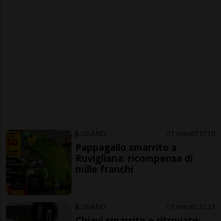
LUGANO
1 mese
1
10
Pappagallo smarrito a
Ruvigliana: ricompensa di
mille franchi
LUGANO
1 mese
1
23
Chiavi smarrite e ritrovate: