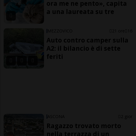
ora me ne pento», capita
a una laureata su tre
MEZZOVICO
21 ore
16
Auto contro camper sulla
A2: il bilancio è di sette
feriti
ASCONA
2 gior
Ragazzo trovato morto
nella terrazza di un