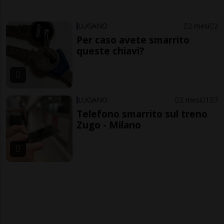
LUGANO
2 mesi
2
Per caso avete smarrito
queste chiavi?
LUGANO
2 mesi
1
7
Telefono smarrito sul treno
Zugo - Milano