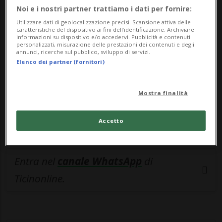
🔐 Sblocca il nostro archivio
Noi e i nostri partner trattiamo i dati per fornire:
esclusivo!
Utilizzare dati di geolocalizzazione precisi. Scansione attiva delle
caratteristiche del dispositivo ai fini dell’identificazione. Archiviare
informazioni su dispositivo e/o accedervi. Pubblicità e contenuti
Sottoscrivi un abbonamento
Archivio
per
personalizzati, misurazione delle prestazioni dei contenuti e degli
annunci, ricerche sul pubblico, sviluppo di servizi.
leggere questo articolo, oppure scegli
Elenco dei partner (fornitori)
MyTioAbo
per accedere all'archivio e
navigare su sito e app senza pubblicità.
Mostra finalità
ACCEDI
Accetto
Entra nel
canale WhatsApp
di
Ticinonline.