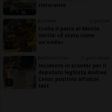
ristorante
LOCARNO
2 gior
134
Crolla il palco al Monte
Verità: «È stato come
un'onda»
MEZZOVICO-VIRA
1 gior
118
254
Incidente in scooter per il
deputato leghista Andrea
Censi: positivo all’alcol
test