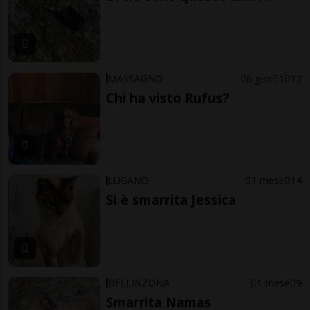
MASSAGNO
6 gior
1
12
Chi ha visto Rufus?
LUGANO
1 mese
14
Si è smarrita Jessica
BELLINZONA
1 mese
9
Smarrita Namas