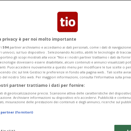
o PLR CC Mendrisio
a privacy è per noi molto importante
ri
594
partner archiviamo e accediamo ai dati personali, come i dati di navigazione 
ri univoci, sul tuo dispositivo . Selezionando Accetto, abiliti le tecnologie di tracc
portino gli scopi mostrati alla voce "Noi e i nostri partner trattiamo i dati da fornir
tecnologie dovessero essere disabilitate, alcuni contenuti e annunci visualizzati 
vanti. Puoi accedere nuovamente a questo menu per modificare le tue scelte o per
endo clic sul link Gestisci le preferenze in fondo alla pagina web.. Tali scelte avr
o del nostro Sito web. Per maggiori informazioni, consulta l'Informativa sulla priva
ostri partner trattiamo i dati per fornire:
ati di geolocalizzazione precisi. Scansione attiva delle caratteristiche del dispositivo 
icazione. Archiviare informazioni su dispositivo e/o accedervi. Pubblicità e contenu
ati, misurazione delle prestazioni dei contenuti e degli annunci, ricerche sul pubbl
 partner (fornitori)
 finalità
Ac