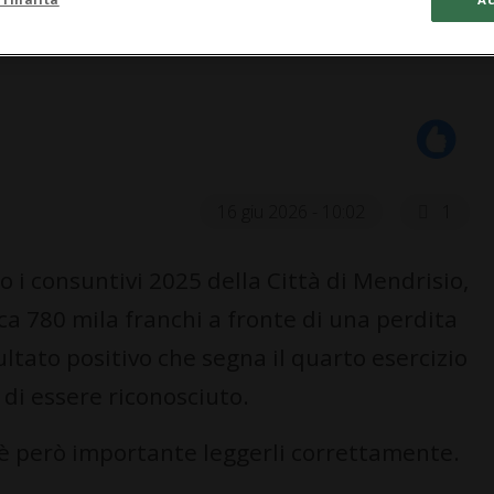
16 giu 2026 - 10:02
1
 i consuntivi 2025 della Città di Mendrisio,
ca 780 mila franchi a fronte di una perdita
ultato positivo che segna il quarto esercizio
 di essere riconosciuto.
 è però importante leggerli correttamente.