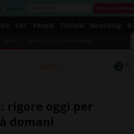
Acquista
nda
LAC
People
TioTalk
NewsBlog
R
OSPITE
AZIENDE TICINESI INFORMANO
Segnalaci
 rigore oggi per
ità domani