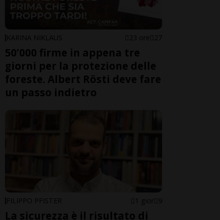
KARINA NIKLAUS
23 ore
27
50’000 firme in appena tre
giorni per la protezione delle
foreste. Albert Rösti deve fare
un passo indietro
FILIPPO PFISTER
1 gior
9
La sicurezza è il risultato di