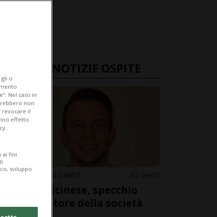
ULTIME NOTIZIE OSPITE
gli o
iamento
e". Nel caso in
potrebbero non
 revocare il
anno effetto
cy.
ai fini
ti
ico, sviluppo
CHRISTIAN COLOMBO
2 ore
1
Politica ticinese, specchio
amplificatore della società
odierna
cetto