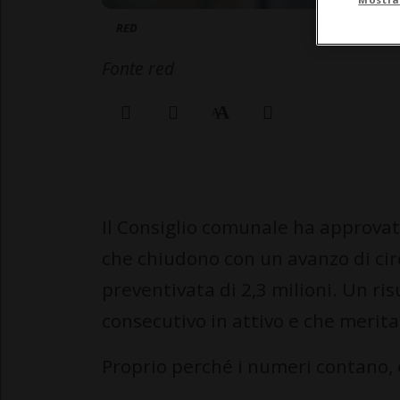
RED
Fonte red
Il Consiglio comunale ha approvato
che chiudono con un avanzo di cir
preventivata di 2,3 milioni. Un ris
consecutivo in attivo e che merita
Proprio perché i numeri contano,