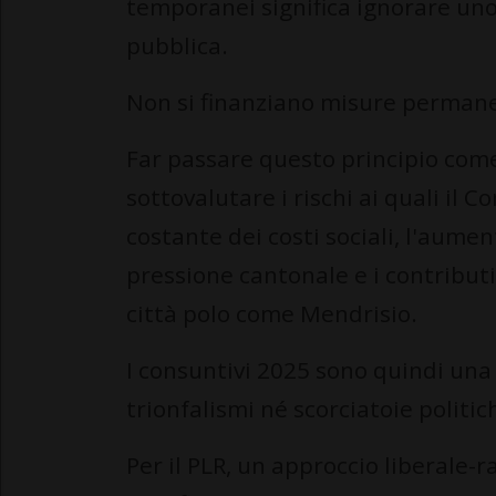
temporanei significa ignorare uno 
pubblica.
Non si finanziano misure permane
Far passare questo principio come 
sottovalutare i rischi ai quali il 
costante dei costi sociali, l'aument
pressione cantonale e i contribut
città polo come Mendrisio.
I consuntivi 2025 sono quindi una
trionfalismi né scorciatoie politic
Per il PLR, un approccio liberale-r