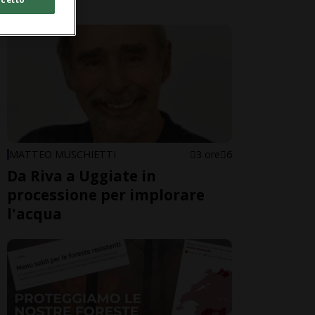
MATTEO MUSCHIETTI
3 ore
6
Da Riva a Uggiate in
processione per implorare
l'acqua