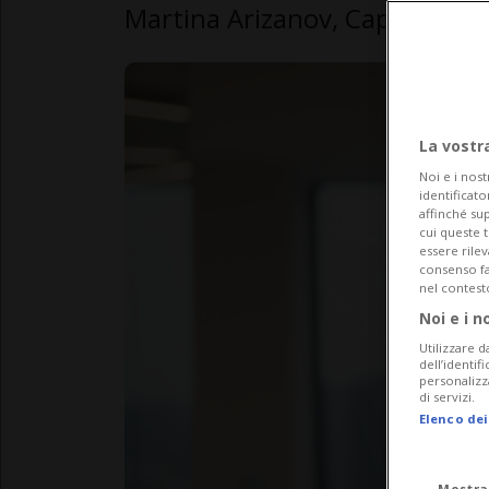
Martina Arizanov, Capogrupp
La vostr
Noi e i nost
identificato
affinché sup
cui queste 
essere rile
consenso fac
nel contest
Noi e i n
Utilizzare d
dell’identif
personalizz
di servizi.
Elenco dei
Mostra