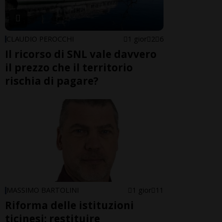
CLAUDIO PEROCCHI
1 gior
2
6
Il ricorso di SNL vale davvero
il prezzo che il territorio
rischia di pagare?
MASSIMO BARTOLINI
1 gior
11
Riforma delle istituzioni
ticinesi: restituire