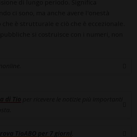
visione di lungo periodo. Significa
uando ci sono, ma anche avere l'onestà
ò che è strutturale e ciò che è eccezionale.
e pubbliche si costruisce con i numeri, non
inonline.
a di Tio
per ricevere le notizie più importanti
osta.
rova TioABO per 7 giorni
.