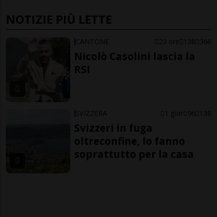
NOTIZIE PIÙ LETTE
CANTONE
23 ore
138
366
Nicolò Casolini lascia la
RSI
SVIZZERA
1 gior
96
138
Svizzeri in fuga
oltreconfine, lo fanno
soprattutto per la casa