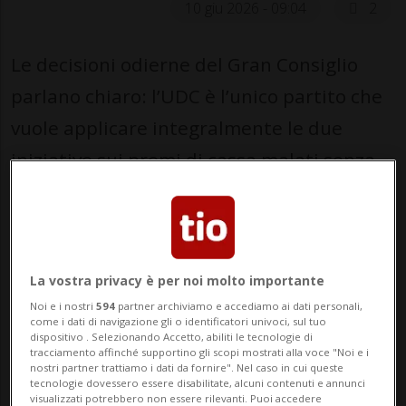
10 giu 2026 - 09:04
2
Le decisioni odierne del Gran Consiglio
parlano chiaro: l’UDC è l’unico partito che
vuole applicare integralmente le due
iniziative sui premi di cassa malati senza
aumentare imposte e tasse.
L’UDC ha infatti presentato un rapporto
concreto: finanziare le iniziative tagliando
La vostra privacy è per noi molto importante
la spesa dello Stato. PLR, Centro e sinistra
Noi e i nostri
594
partner archiviamo e accediamo ai dati personali,
come i dati di navigazione gli o identificatori univoci, sul tuo
lo hanno bocciato. Hanno scelto la via più
dispositivo . Selezionando Accetto, abiliti le tecnologie di
tracciamento affinché supportino gli scopi mostrati alla voce "Noi e i
facile: nuove imposte sulla sostanza e
nostri partner trattiamo i dati da fornire". Nel caso in cui queste
tecnologie dovessero essere disabilitate, alcuni contenuti e annunci
nuove tasse sul registro fondiario.
visualizzati potrebbero non essere rilevanti. Puoi accedere