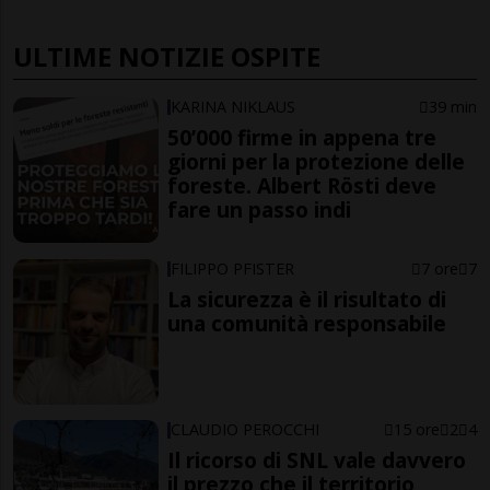
ULTIME NOTIZIE OSPITE
KARINA NIKLAUS
39 min
50’000 firme in appena tre
giorni per la protezione delle
foreste. Albert Rösti deve
fare un passo indi
FILIPPO PFISTER
7 ore
7
La sicurezza è il risultato di
una comunità responsabile
CLAUDIO PEROCCHI
15 ore
2
4
Il ricorso di SNL vale davvero
il prezzo che il territorio