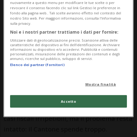
nuovamente a questo menu per modificare le tue scelte o per
revocare il consenso facendo clic sul link Gestisci le preferenze in
fondo alla pagina web.. Tali scelte avranno effetto nel contesto del
Il Popolo ha chiesto sgravi. La maggioranza
nostro Sito web. Per maggiori informazioni, consulta l'Informativa
sulla privacy.
risponde con nuove tasse. È un tradimento
Noi e i nostri partner trattiamo i dati per fornire:
politico, soprattutto dal PLR che si è
Utilizzare dati di geolocalizzazione precisi. Scansione attiva delle
caratteristiche del dispositivo ai fini dell’identificazione. Archiviare
sempre venduto come partito
informazioni su dispositivo e/o accedervi. Pubblicità e contenuti
personalizzati, misurazione delle prestazioni dei contenuti e degli
dell’economia e a difesa dei contribuenti.
annunci, ricerche sul pubblico, sviluppo di servizi.
Elenco dei partner (fornitori)
Il voto sul Consuntivo conferma lo stesso
Mostra finalità
problema: i partiti di governo non vogliono
mettere mano alla spesa. Si nascondono
Accetto
dietro entrate straordinarie, utili BNS e
casi fiscali irripetibili, ma il problema resta
intatto: il Cantone spende troppo.