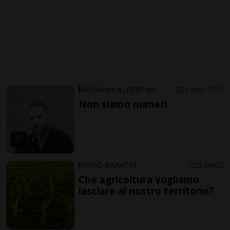
GIOVANNI ALBERTINI
22 ore
1
12
Non siamo numeri
DIEGO BARATTI
23 ore
3
Che agricoltura vogliamo
lasciare al nostro territorio?