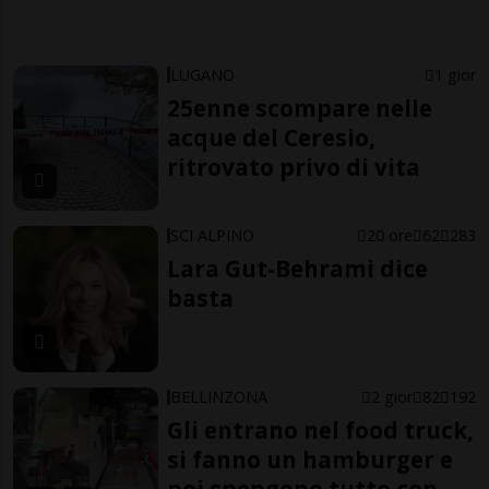
LUGANO
1 gior
25enne scompare nelle
acque del Ceresio,
ritrovato privo di vita
SCI ALPINO
20 ore
62
283
Lara Gut-Behrami dice
basta
BELLINZONA
2 gior
82
192
Gli entrano nel food truck,
si fanno un hamburger e
poi spengono tutto con