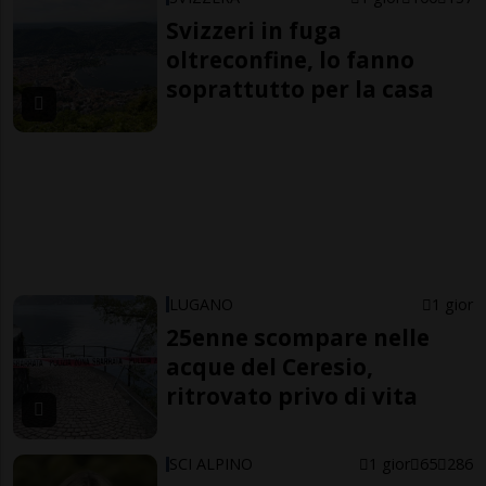
Svizzeri in fuga
oltreconfine, lo fanno
soprattutto per la casa
LUGANO
1 gior
25enne scompare nelle
acque del Ceresio,
ritrovato privo di vita
SCI ALPINO
1 gior
65
286