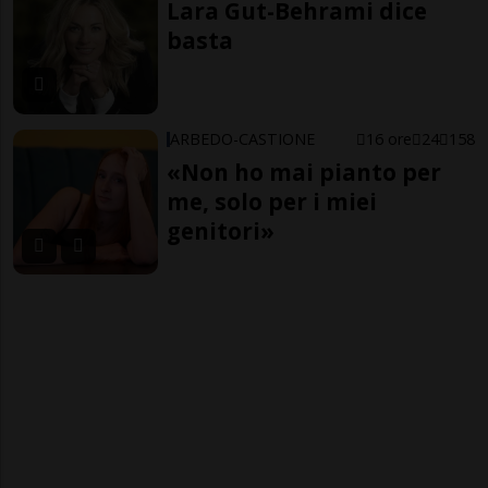
Lara Gut-Behrami dice
basta
ARBEDO-CASTIONE
16 ore
24
158
«Non ho mai pianto per
me, solo per i miei
genitori»