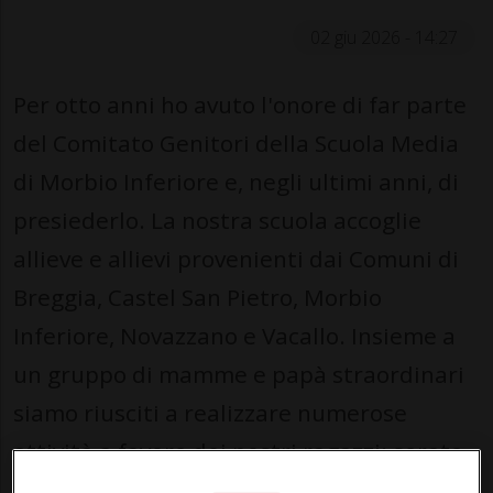
02 giu 2026 - 14:27
Per otto anni ho avuto l'onore di far parte
del Comitato Genitori della Scuola Media
di Morbio Inferiore e, negli ultimi anni, di
presiederlo. La nostra scuola accoglie
allieve e allievi provenienti dai Comuni di
Breggia, Castel San Pietro, Morbio
Inferiore, Novazzano e Vacallo. Insieme a
un gruppo di mamme e papà straordinari
siamo riusciti a realizzare numerose
attività a favore dei nostri ragazzi: serate
informative con relatori di grande valore,