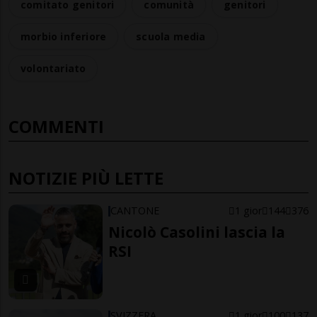
comitato genitori
comunità
genitori
morbio inferiore
scuola media
volontariato
COMMENTI
NOTIZIE PIÙ LETTE
CANTONE
1 gior
144
376
Nicolò Casolini lascia la
RSI
SVIZZERA
1 gior
100
137