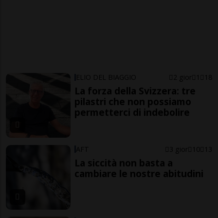
ELIO DEL BIAGGIO
2 gior
1
18
La forza della Svizzera: tre
pilastri che non possiamo
permetterci di indebolire
AFT
3 gior
10
13
La siccità non basta a
cambiare le nostre abitudini