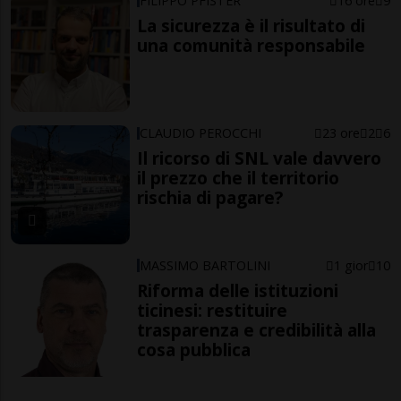
FILIPPO PFISTER
16 ore
9
La sicurezza è il risultato di
una comunità responsabile
CLAUDIO PEROCCHI
23 ore
2
6
Il ricorso di SNL vale davvero
il prezzo che il territorio
rischia di pagare?
MASSIMO BARTOLINI
1 gior
10
Riforma delle istituzioni
ticinesi: restituire
trasparenza e credibilità alla
cosa pubblica