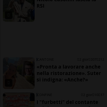
RSI
CANTONE
2 gior
207
212
«Pronta a lavorare anche
nella ristorazione». Suter
si indigna: «Anche?»
CONFINE
2 gior
10
37
I "furbetti" del contante