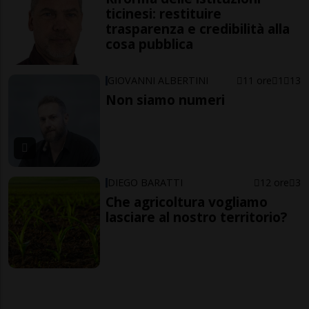
ticinesi: restituire
trasparenza e credibilità alla
cosa pubblica
GIOVANNI ALBERTINI
11 ore
1
13
Non siamo numeri
DIEGO BARATTI
12 ore
3
Che agricoltura vogliamo
lasciare al nostro territorio?