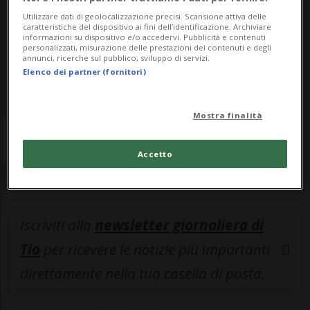
navigare su sito e app senza pubblicità.
Utilizzare dati di geolocalizzazione precisi. Scansione attiva delle
caratteristiche del dispositivo ai fini dell’identificazione. Archiviare
informazioni su dispositivo e/o accedervi. Pubblicità e contenuti
personalizzati, misurazione delle prestazioni dei contenuti e degli
ACCEDI
annunci, ricerche sul pubblico, sviluppo di servizi.
Elenco dei partner (fornitori)
Mostra finalità
Entra nel
canale WhatsApp
di
Ticinonline.
Accetto
Iscriviti alla
newsletter giornaliera di
Tio
per ricevere le notizie più importanti
direttamente nella tua casella di posta.