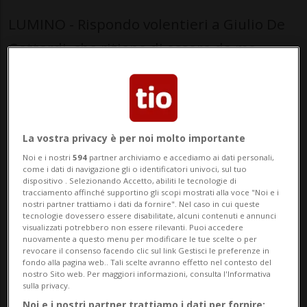
LUMINO - Rispondo volentieri a Giulio De
Gottardi, che ritiene di essere da me
etichettato come il burattino dei pensieri
di suo papà.La parola burattino, caro
Giulio, te la sei messa in bocca da solo; te
La vostra privacy è per noi molto importante
lo avessi detto io mi sarei preso,
Noi e i nostri
594
partner archiviamo e accediamo ai dati personali,
conoscend...
come i dati di navigazione gli o identificatori univoci, sul tuo
dispositivo . Selezionando Accetto, abiliti le tecnologie di
tracciamento affinché supportino gli scopi mostrati alla voce "Noi e i
nostri partner trattiamo i dati da fornire". Nel caso in cui queste
🔐 Sblocca il nostro archivio
tecnologie dovessero essere disabilitate, alcuni contenuti e annunci
visualizzati potrebbero non essere rilevanti. Puoi accedere
esclusivo!
nuovamente a questo menu per modificare le tue scelte o per
revocare il consenso facendo clic sul link Gestisci le preferenze in
fondo alla pagina web.. Tali scelte avranno effetto nel contesto del
Sottoscrivi un abbonamento
Archivio
per
nostro Sito web. Per maggiori informazioni, consulta l'Informativa
leggere questo articolo, oppure scegli
sulla privacy.
MyTioAbo
per accedere all'archivio e
Noi e i nostri partner trattiamo i dati per fornire: