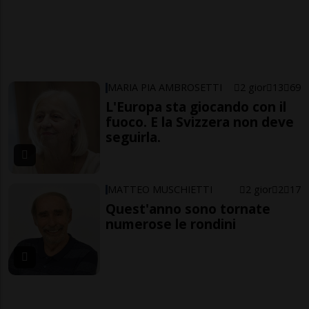
MARIA PIA AMBROSETTI
2 gior
13
69
L'Europa sta giocando con il
fuoco. E la Svizzera non deve
seguirla.
MATTEO MUSCHIETTI
2 gior
2
17
Quest'anno sono tornate
numerose le rondini