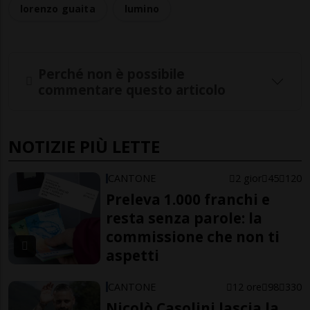
lorenzo guaita
lumino
Perché non è possibile
commentare questo articolo
NOTIZIE PIÙ LETTE
CANTONE
2 gior
45
120
Preleva 1.000 franchi e
resta senza parole: la
commissione che non ti
aspetti
CANTONE
12 ore
98
330
Nicolò Casolini lascia la