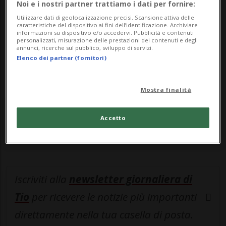
Noi e i nostri partner trattiamo i dati per fornire:
MyTioAbo
per accedere all'archivio e
Utilizzare dati di geolocalizzazione precisi. Scansione attiva delle
caratteristiche del dispositivo ai fini dell’identificazione. Archiviare
navigare su sito e app senza pubblicità.
informazioni su dispositivo e/o accedervi. Pubblicità e contenuti
personalizzati, misurazione delle prestazioni dei contenuti e degli
annunci, ricerche sul pubblico, sviluppo di servizi.
ACCEDI
Elenco dei partner (fornitori)
Mostra finalità
Entra nel
canale WhatsApp
di
Accetto
Ticinonline.
Iscriviti alla
newsletter giornaliera di
Tio
per ricevere le notizie più importanti
direttamente nella tua casella di posta.