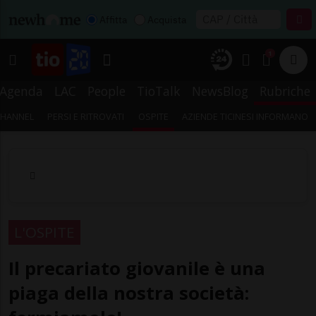
Affitta
Acquista
1
Agenda
LAC
People
TioTalk
NewsBlog
Rubriche
CHANNEL
PERSI E RITROVATI
OSPITE
AZIENDE TICINESI INFORMANO
L'OSPITE
Il precariato giovanile è una
piaga della nostra società: