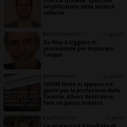
Politica ticinese, specchio
amplificatore della società
odierna
MATTEO MUSCHIETTI
1 gior
13
Da Riva a Uggiate in
processione per implorare
l'acqua
KARINA NIKLAUS
2 gior
25
50’000 firme in appena tre
giorni per la protezione delle
foreste. Albert Rösti deve
fare un passo indietro
FILIPPO PFISTER
2 gior
9
La sicurezza è il risultato di