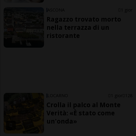
ASCONA
1 gior
Ragazzo trovato morto
nella terrazza di un
ristorante
LOCARNO
1 gior
128
Crolla il palco al Monte
Verità: «È stato come
un'onda»