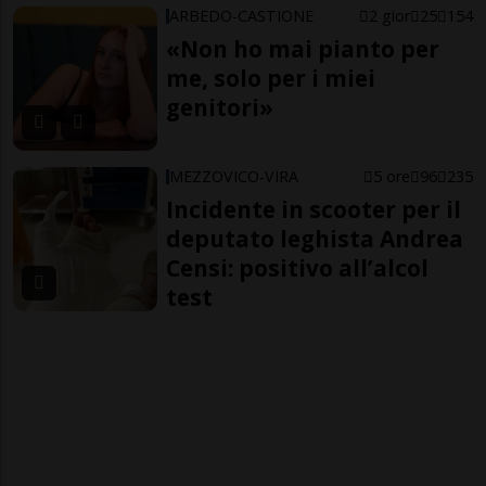
ARBEDO-CASTIONE
2 gior
25
154
«Non ho mai pianto per
me, solo per i miei
genitori»
MEZZOVICO-VIRA
5 ore
96
235
Incidente in scooter per il
deputato leghista Andrea
Censi: positivo all’alcol
test