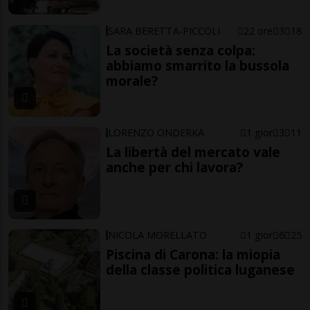
SARA BERETTA-PICCOLI
22 ore
3
18
La società senza colpa:
abbiamo smarrito la bussola
morale?
LORENZO ONDERKA
1 gior
3
11
La libertà del mercato vale
anche per chi lavora?
NICOLA MORELLATO
1 gior
6
25
Piscina di Carona: la miopia
della classe politica luganese