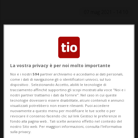
07 mag 2021 - 14:10
Da più di un anno a questa parte, stiamo
vivendo una situazione difficile,
caratterizzata da questa pandemia che ha
stravolto le nostre vite. Prima, però, non si
La vostra privacy è per noi molto importante
può certo dire che fosse tutto rose e fiori:
Noi e i nostri
594
partner archiviamo e accediamo ai dati personali,
come i dati di navigazione gli o identificatori univoci, sul tuo
disoccupazione, dumpin...
dispositivo . Selezionando Accetto, abiliti le tecnologie di
tracciamento affinché supportino gli scopi mostrati alla voce "Noi e i
nostri partner trattiamo i dati da fornire". Nel caso in cui queste
tecnologie dovessero essere disabilitate, alcuni contenuti e annunci
🔐 Sblocca il nostro archivio
visualizzati potrebbero non essere rilevanti. Puoi accedere
nuovamente a questo menu per modificare le tue scelte o per
esclusivo!
revocare il consenso facendo clic sul link Gestisci le preferenze in
fondo alla pagina web.. Tali scelte avranno effetto nel contesto del
nostro Sito web. Per maggiori informazioni, consulta l'Informativa
Sottoscrivi un abbonamento
Archivio
per
sulla privacy.
leggere questo articolo, oppure scegli