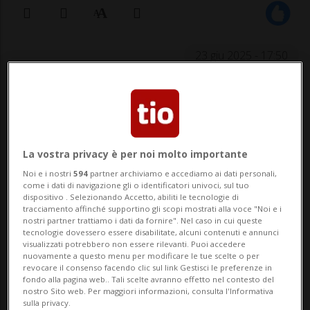
23 giu 2025 - 17:50
LUGANO - È tempo di grandi novità nel
quartiere sul Cassarate: cominciano
ufficialmente i lavori di rinnovo della Coop.
La vostra privacy è per noi molto importante
Dal 30 giugno a dicembre il negozio si
Noi e i nostri
594
partner archiviamo e accediamo ai dati personali,
come i dati di navigazione gli o identificatori univoci, sul tuo
trasformerà e diventerà ancora più
dispositivo . Selezionando Accetto, abiliti le tecnologie di
tracciamento affinché supportino gli scopi mostrati alla voce "Noi e i
accogliente, moderno e ricco di freschezza,
nostri partner trattiamo i dati da fornire". Nel caso in cui queste
tecnologie dovessero essere disabilitate, alcuni contenuti e annunci
rimanen...
visualizzati potrebbero non essere rilevanti. Puoi accedere
nuovamente a questo menu per modificare le tue scelte o per
revocare il consenso facendo clic sul link Gestisci le preferenze in
fondo alla pagina web.. Tali scelte avranno effetto nel contesto del
🔐 Sblocca il nostro archivio
nostro Sito web. Per maggiori informazioni, consulta l'Informativa
sulla privacy.