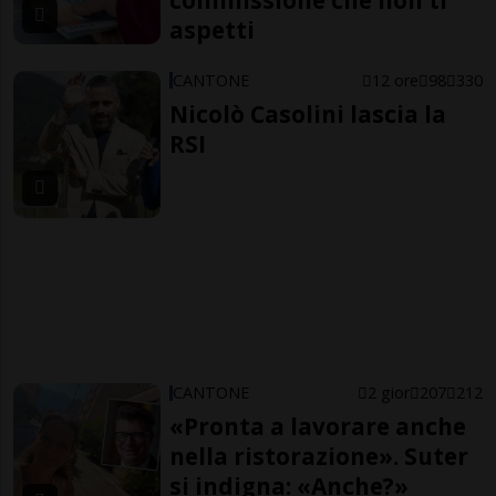
commissione che non ti
aspetti
CANTONE
12 ore
98
330
Nicolò Casolini lascia la
RSI
CANTONE
2 gior
207
212
«Pronta a lavorare anche
nella ristorazione». Suter
si indigna: «Anche?»