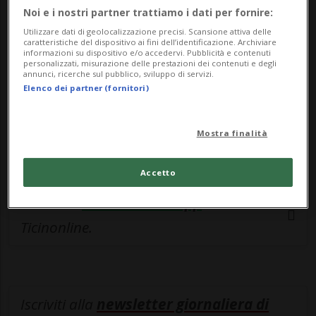
esclusivo!
Noi e i nostri partner trattiamo i dati per fornire:
Sottoscrivi un abbonamento
Archivio
per
Utilizzare dati di geolocalizzazione precisi. Scansione attiva delle
caratteristiche del dispositivo ai fini dell’identificazione. Archiviare
leggere questo articolo, oppure scegli
informazioni su dispositivo e/o accedervi. Pubblicità e contenuti
personalizzati, misurazione delle prestazioni dei contenuti e degli
MyTioAbo
per accedere all'archivio e
annunci, ricerche sul pubblico, sviluppo di servizi.
Elenco dei partner (fornitori)
navigare su sito e app senza pubblicità.
ACCEDI
Mostra finalità
Accetto
Entra nel
canale WhatsApp
di
Ticinonline.
Iscriviti alla
newsletter giornaliera di