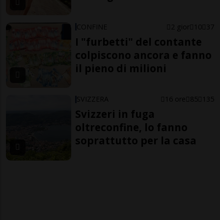
CONFINE
2 gior
10
37
I "furbetti" del contante
colpiscono ancora e fanno
il pieno di milioni
SVIZZERA
16 ore
85
135
Svizzeri in fuga
oltreconfine, lo fanno
soprattutto per la casa