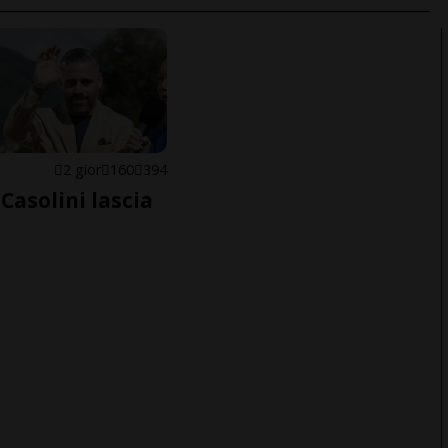
E
2 gior
160
394
Casolini lascia