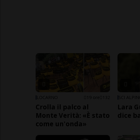
LOCARNO
19 ore
132
SCI ALPI
Crolla il palco al
Lara G
Monte Verità: «È stato
dice b
come un'onda»