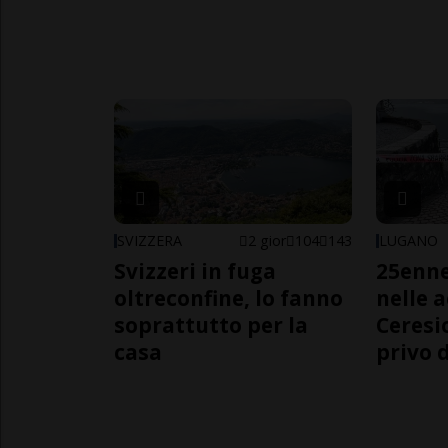
SVIZZERA
2 gior
104
143
LUGANO
Svizzeri in fuga
25enn
oltreconfine, lo fanno
nelle 
soprattutto per la
Ceresi
casa
privo d