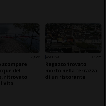
2 gior
ASCONA
16 ore
e scompare
Ragazzo trovato
acque del
morto nella terrazza
o, ritrovato
di un ristorante
i vita