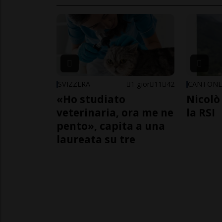
SVIZZERA
1 gior
11
42
CANTON
«Ho studiato
Nicolò 
veterinaria, ora me ne
la RSI
pento», capita a una
laureata su tre