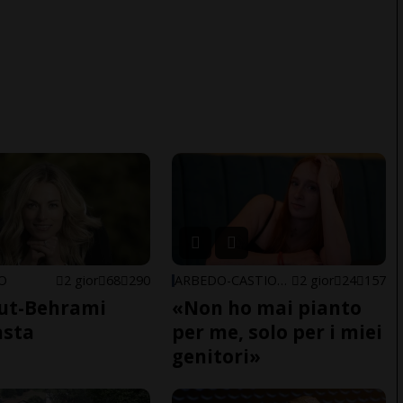
NO
2 gior
68
290
ARBEDO-CASTIONE
2 gior
24
157
ut-Behrami
«Non ho mai pianto
asta
per me, solo per i miei
genitori»