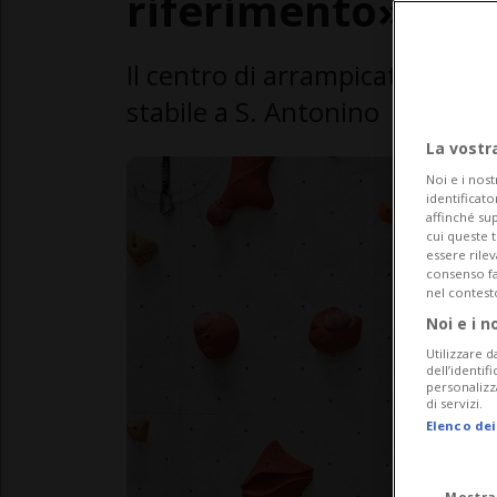
riferimento»
Il centro di arrampicata ha ott
stabile a S. Antonino
La vostr
Noi e i nost
identificato
affinché sup
cui queste 
essere rile
consenso fac
nel contest
Noi e i n
Utilizzare d
dell’identif
personalizz
di servizi.
Elenco dei
Mostra