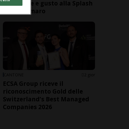
benessere e gusto alla Splash
& Spa Tamaro
CANTONE
2 gior
ECSA Group riceve il
riconoscimento Gold delle
Switzerland’s Best Managed
Companies 2026