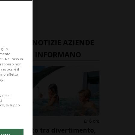
ULTIME NOTIZIE AZIENDE
gli o
TICINESI INFORMANO
iamento
e". Nel caso in
potrebbero non
 revocare il
anno effetto
cy.
ai fini
ti
ico, sviluppo
CANTONE
16 ore
Ferragosto tra divertimento,
cetto