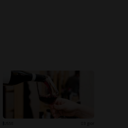
USSE
3 gior