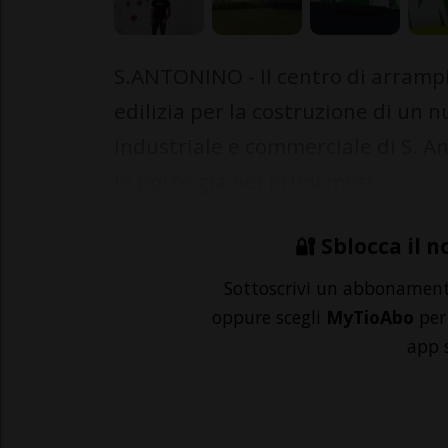
S.ANTONINO - Il centro di arrampi
edilizia per la costruzione di un 
industriale e commerciale di S. A
le porte già nei primi mesi ...
🔐 Sblocca il n
Sottoscrivi un abbonamen
oppure scegli
MyTioAbo
per 
app 