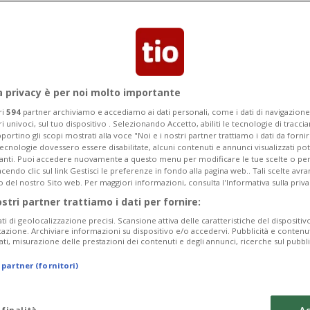
enuto la licenza edilizia per il nuovo
a privacy è per noi molto importante
ri
594
partner archiviamo e accediamo ai dati personali, come i dati di navigazione 
ri univoci, sul tuo dispositivo . Selezionando Accetto, abiliti le tecnologie di tracc
portino gli scopi mostrati alla voce "Noi e i nostri partner trattiamo i dati da fornir
tecnologie dovessero essere disabilitate, alcuni contenuti e annunci visualizzati 
vanti. Puoi accedere nuovamente a questo menu per modificare le tue scelte o per
endo clic sul link Gestisci le preferenze in fondo alla pagina web.. Tali scelte avr
o del nostro Sito web. Per maggiori informazioni, consulta l'Informativa sulla priva
ostri partner trattiamo i dati per fornire:
ati di geolocalizzazione precisi. Scansione attiva delle caratteristiche del dispositivo 
icazione. Archiviare informazioni su dispositivo e/o accedervi. Pubblicità e contenu
ati, misurazione delle prestazioni dei contenuti e degli annunci, ricerche sul pubbl
 partner (fornitori)
 finalità
Ac