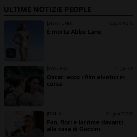
ULTIME NOTIZIE PEOPLE
STATI UNITI
22 ore
10
È morta Abbe Lane
SVIZZERA
1 gior
2
Oscar: ecco i film elvetici in
corsa
ITALIA
1 gior
2
20
Fan, fiori e lacrime davanti
alla casa di Guccini