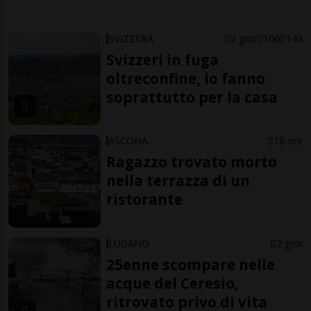
SVIZZERA
2 gior
106
143
Svizzeri in fuga
oltreconfine, lo fanno
soprattutto per la casa
ASCONA
18 ore
Ragazzo trovato morto
nella terrazza di un
ristorante
LUGANO
2 gior
25enne scompare nelle
acque del Ceresio,
ritrovato privo di vita