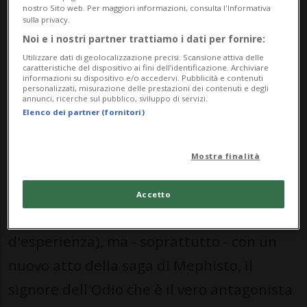
nostro Sito web. Per maggiori informazioni, consulta l'Informativa
allo schermo il più possibile.
sulla privacy.
Noi e i nostri partner trattiamo i dati per fornire:
In cerca di redenzione
Utilizzare dati di geolocalizzazione precisi. Scansione attiva delle
caratteristiche del dispositivo ai fini dell’identificazione. Archiviare
L'uscita di quest'ultimo modulo aggiuntivo
informazioni su dispositivo e/o accedervi. Pubblicità e contenuti
personalizzati, misurazione delle prestazioni dei contenuti e degli
si prefigura come uno spartiacque
annunci, ricerche sul pubblico, sviluppo di servizi.
Elenco dei partner (fornitori)
importante, con diverse novità
squisitamente legate all'impianto di gioco
Mostra finalità
(due nuove classi, un nuovo sistema di
abilità più lungimirante e
Accetto
personalizzabile, 10 nuovi livelli
d'esperienza), ma - soprattutto - con un
nuovo atto della saga di Mephisto, il
signore dell'Odio che è il vero antagonista