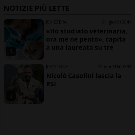
NOTIZIE PIÙ LETTE
SVIZZERA
1 gior
13
41
«Ho studiato veterinaria,
ora me ne pento», capita
a una laureata su tre
CANTONE
2 gior
166
393
Nicolò Casolini lascia la
RSI