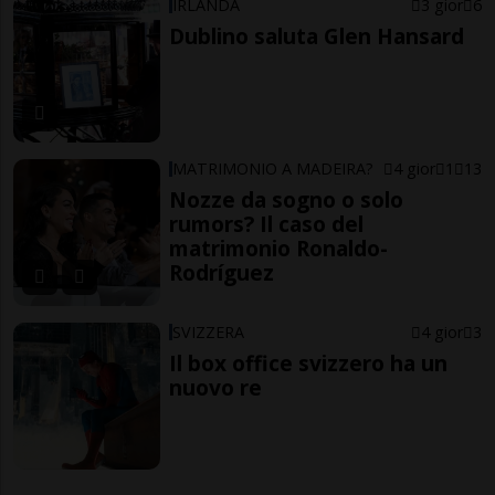
IRLANDA
3 gior
6
Dublino saluta Glen Hansard
MATRIMONIO A MADEIRA?
4 gior
1
13
Nozze da sogno o solo
rumors? Il caso del
matrimonio Ronaldo-
Rodríguez
SVIZZERA
4 gior
3
Il box office svizzero ha un
nuovo re