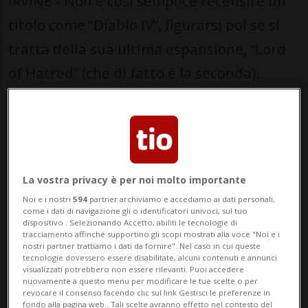
IRVINE - Non è così semplice recensire un
titolo come “Diablo IV”, figurarsi poi se si
tratta della sua ultima espansione, “Lord
of Hatred” (che di fatto è la seconda).
Il motivo è semplice: il titolo Blizzard - che
è l'ultimo più o meno fortunato episodio di
una serie storica e iconica per il gaming - è
un titolo “a servizio”, come si usa dire.
La vostra privacy è per noi molto importante
Noi e i nostri
594
partner archiviamo e accediamo ai dati personali,
come i dati di navigazione gli o identificatori univoci, sul tuo
Si tratta, cioè, di un gioco perenne che si
dispositivo . Selezionando Accetto, abiliti le tecnologie di
tracciamento affinché supportino gli scopi mostrati alla voce "Noi e i
nostri partner trattiamo i dati da fornire". Nel caso in cui queste
aggiorna costantemente, di mese in mese,
tecnologie dovessero essere disabilitate, alcuni contenuti e annunci
visualizzati potrebbero non essere rilevanti. Puoi accedere
cambiando forma in corso d'opera con
nuovamente a questo menu per modificare le tue scelte o per
revocare il consenso facendo clic sul link Gestisci le preferenze in
l'obiettivo dichiarato di tenerci incollati
fondo alla pagina web.. Tali scelte avranno effetto nel contesto del