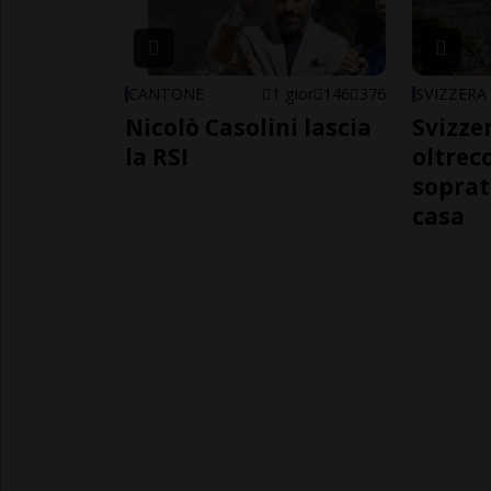
CANTONE
1 gior
146
376
SVIZZERA
Nicolò Casolini lascia
Svizzer
la RSI
oltrec
soprat
casa