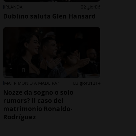
IRLANDA
2 gior
6
Dublino saluta Glen Hansard
MATRIMONIO A MADEIRA?
3 gior
1
14
Nozze da sogno o solo
rumors? Il caso del
matrimonio Ronaldo-
Rodríguez