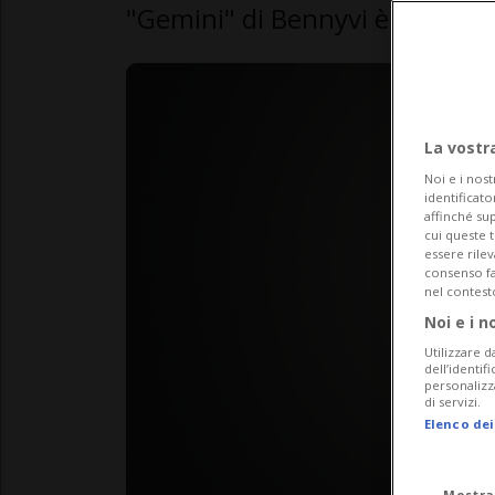
"Gemini" di Bennyvi è il ritrat
La vostr
Noi e i nost
identificato
affinché sup
cui queste 
essere rile
consenso fac
nel contest
Noi e i n
Utilizzare d
dell’identif
personalizz
di servizi.
Elenco dei
Mostra