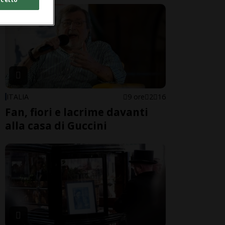
ITALIA
9 ore
2
16
Fan, fiori e lacrime davanti
alla casa di Guccini