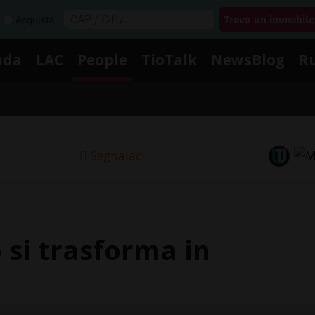
Acquista
nda
LAC
People
TioTalk
NewsBlog
R
Segnalaci
 si trasforma in