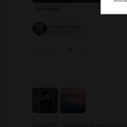
OLEG MAGNI
di Fabio Caironi
Giornalista
LUGANO - Una doppia personalità.