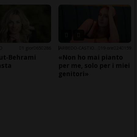
NO
1 gior
65
286
ARBEDO-CASTIONE
19 ore
24
159
ut-Behrami
«Non ho mai pianto
asta
per me, solo per i miei
genitori»