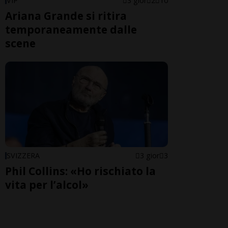
VIP
3 gior
2
10
Ariana Grande si ritira
temporaneamente dalle
scene
SVIZZERA
3 gior
3
Phil Collins: «Ho rischiato la
vita per l’alcol»