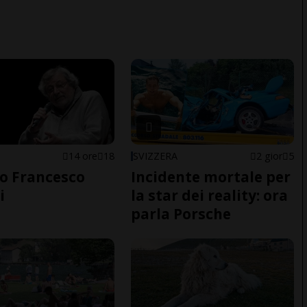
14 ore
18
SVIZZERA
2 gior
5
o Francesco
Incidente mortale per
i
la star dei reality: ora
parla Porsche