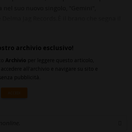
 nel suo nuovo singolo, "Gemini",
e Delma Jag Records.È il brano che segna il
ostro archivio esclusivo!
to
Archivio
per leggere questo articolo,
accedere all'archivio e navigare su sito e
senza pubblicità.
ACCEDI
inonline.