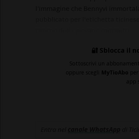
l'immagine che Bennyvi immortala
pubblicato per l'etichetta ticines
ritorno della giovane cantautri...
🔐 Sblocca il n
Sottoscrivi un abbonamen
oppure scegli
MyTioAbo
per 
app 
Entra nel
canale WhatsApp
di Tic