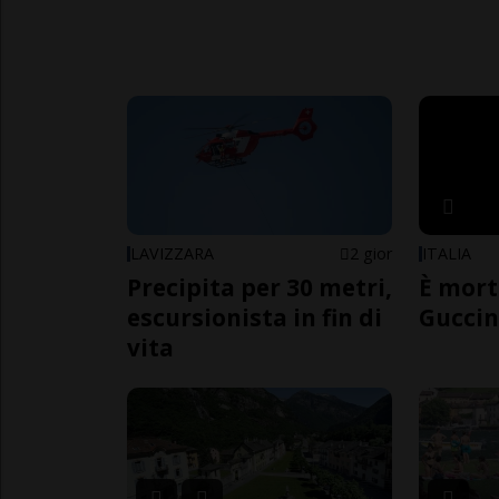
LAVIZZARA
2 gior
ITALIA
Precipita per 30 metri,
È mort
escursionista in fin di
Guccin
vita