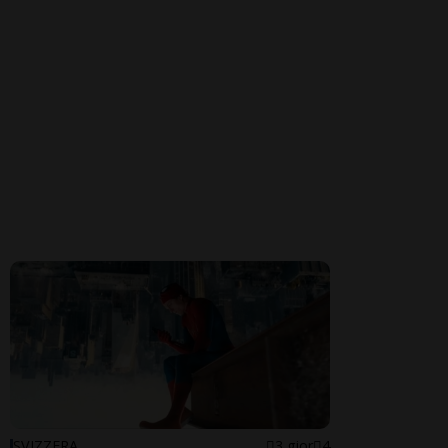
SVIZZERA
3 gior
4