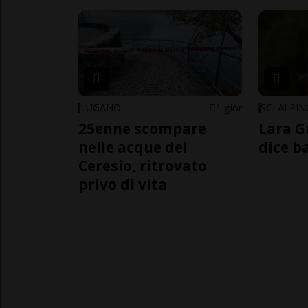
LUGANO
1 gior
SCI ALPI
25enne scompare
Lara G
nelle acque del
dice b
Ceresio, ritrovato
privo di vita