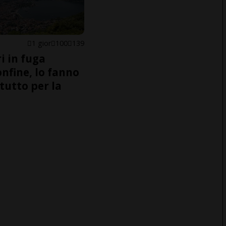
1 gior
100
139
i in fuga
onfine, lo fanno
tutto per la