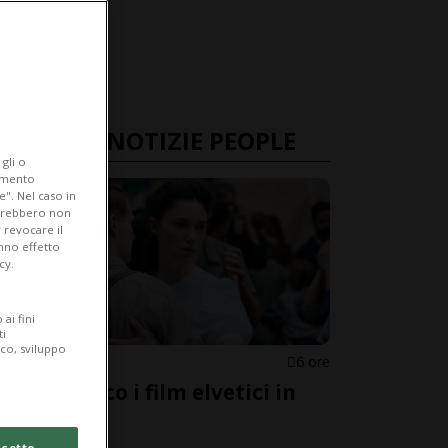
ULTIME NOTIZIE PEOPLE
gli o
iamento
e". Nel caso in
potrebbero non
 revocare il
anno effetto
cy.
ai fini
ti
ico, sviluppo
SVIZZERA
6 ore
Oscar: ecco i film elvetici in
corsa
cetto