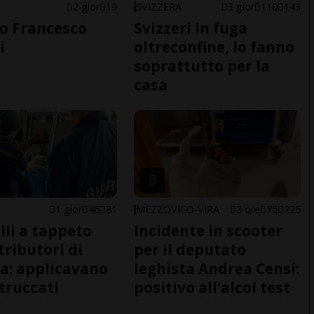
2 gior
19
SVIZZERA
3 gior
110
143
o Francesco
Svizzeri in fuga
i
oltreconfine, lo fanno
soprattutto per la
casa
1 gior
46
81
MEZZOVICO-VIRA
3 ore
75
225
lli a tappeto
Incidente in scooter
tributori di
per il deputato
a: applicavano
leghista Andrea Censi:
 truccati
positivo all’alcol test