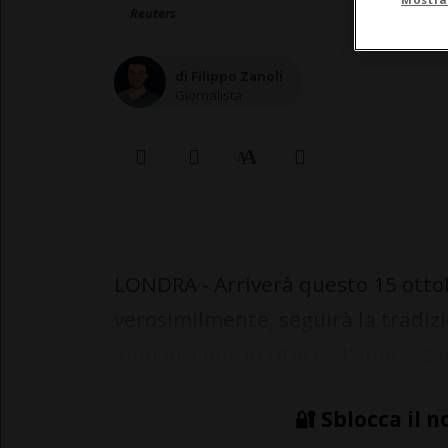
Reuters
di Filippo Zanoli
Giornalista
LONDRA - Arriverà questo 15 otto
verosimilmente, seguirà la tradiz
anni di silenzio ritorna l'apprezz
🔐 Sblocca il n