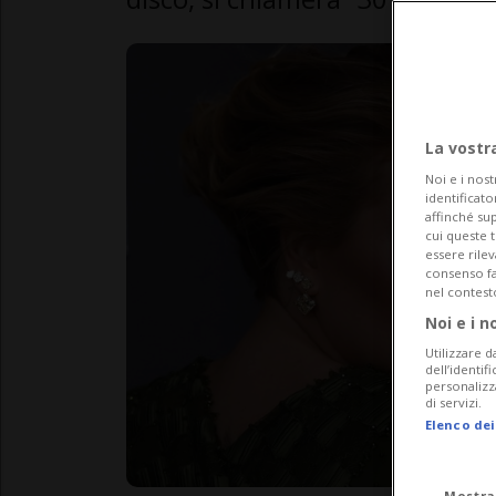
La vostr
Noi e i nost
identificato
affinché sup
cui queste 
essere rile
consenso fac
nel contest
Noi e i n
Utilizzare d
dell’identif
personalizz
di servizi.
Elenco dei
Mostra