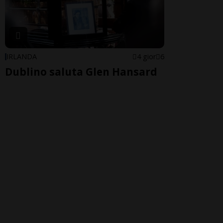
IRLANDA
4 gior
6
Dublino saluta Glen Hansard