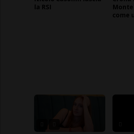
la RSI
Monte 
come 