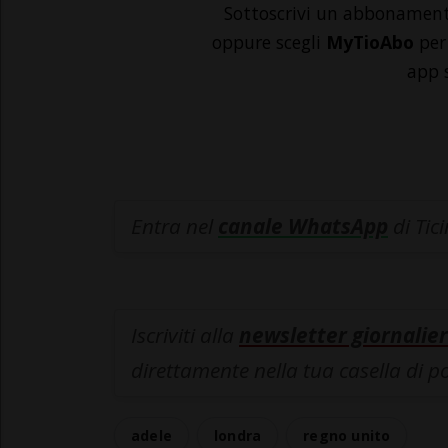
Sottoscrivi un abbonamen
oppure scegli
MyTioAbo
per 
app 
Entra nel
canale WhatsApp
di Tic
Iscriviti alla
newsletter giornalier
direttamente nella tua casella di p
adele
londra
regno unito