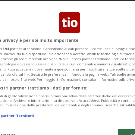
a privacy è per noi molto importante
ri
594
partner archiviamo e accediamo ai dati personali, come i dati di navigazione 
ri univoci, sul tuo dispositivo . Selezionando Accetto, abiliti le tecnologie di tracc
portino gli scopi mostrati alla voce "Noi e i nostri partner trattiamo i dati da fornir
tecnologie dovessero essere disabilitate, alcuni contenuti e annunci visualizzati 
vanti. Puoi accedere nuovamente a questo menu per modificare le tue scelte o per
endo clic sul link Gestisci le preferenze in fondo alla pagina web.. Tali scelte avr
o del nostro Sito web. Per maggiori informazioni, consulta l'Informativa sulla priva
ostri partner trattiamo i dati per fornire:
ati di geolocalizzazione precisi. Scansione attiva delle caratteristiche del dispositivo 
icazione. Archiviare informazioni su dispositivo e/o accedervi. Pubblicità e contenu
ati, misurazione delle prestazioni dei contenuti e degli annunci, ricerche sul pubbl
 partner (fornitori)
 finalità
Ac