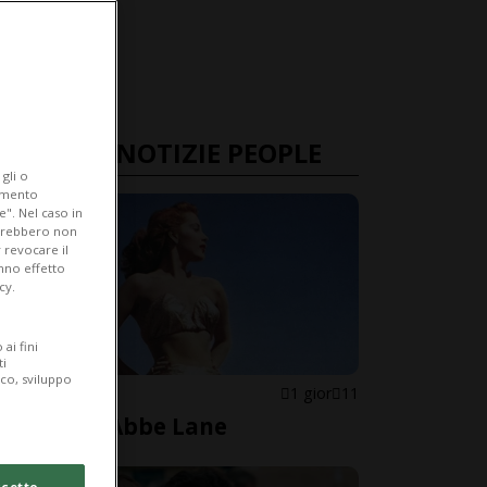
ULTIME NOTIZIE PEOPLE
gli o
iamento
e". Nel caso in
potrebbero non
 revocare il
anno effetto
cy.
ai fini
ti
ico, sviluppo
STATI UNITI
1 gior
11
È morta Abbe Lane
cetto