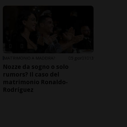
MATRIMONIO A MADEIRA?
5 gior
1
13
Nozze da sogno o solo
rumors? Il caso del
matrimonio Ronaldo-
Rodríguez