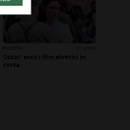
SVIZZERA
1 gior
3
Oscar: ecco i film elvetici in
corsa