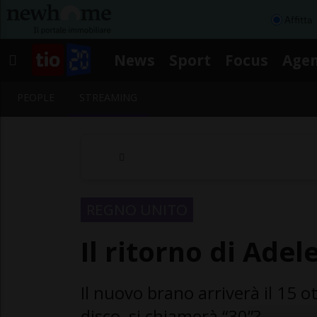
Affitta
News
Sport
Focus
Age
PEOPLE
STREAMING
REGNO UNITO
Il ritorno di Ade
Il nuovo brano arriverà il 15 
disco, si chiamerà “30”?