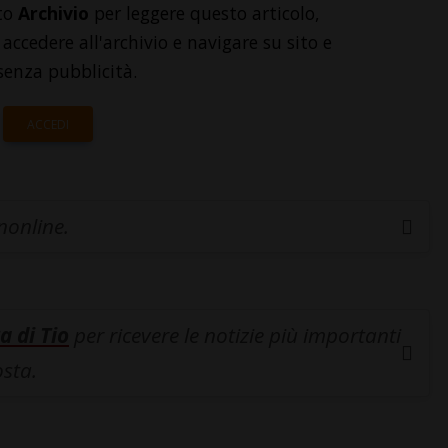
to
Archivio
per leggere questo articolo,
accedere all'archivio e navigare su sito e
senza pubblicità.
ACCEDI
inonline.
a di Tio
per ricevere le notizie più importanti
osta.