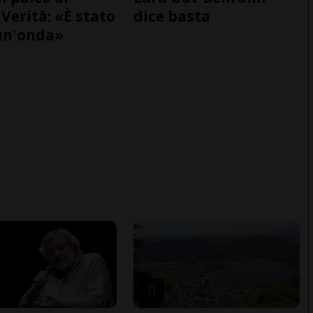
Verità: «È stato
dice basta
un'onda»