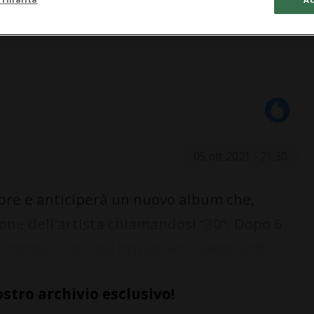
05 ott 2021 - 21:30
bre e anticiperà un nuovo album che,
ione dell'artista chiamandosi “30“. Dopo 6
atissima cantante britannica Adele.&nb...
ostro archivio esclusivo!