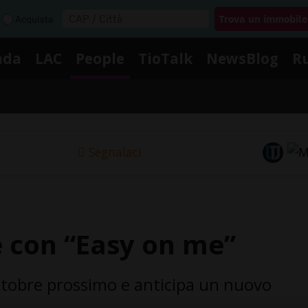
Acquista
nda
LAC
People
TioTalk
NewsBlog
R
Segnalaci
le con “Easy on me”
ottobre prossimo e anticipa un nuovo