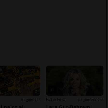
1 gior
128
SCI ALPINO
3 gior
69
283
il palco al
Lara Gut-Behrami