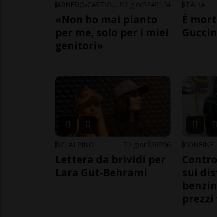
ARBEDO-CASTIONE
2 gior
24
154
ITALIA
«Non ho mai pianto
È mort
per me, solo per i miei
Guccin
genitori»
SCI ALPINO
2 gior
26
96
CONFINE
Lettera da brividi per
Contro
Lara Gut-Behrami
sui dis
benzin
prezzi