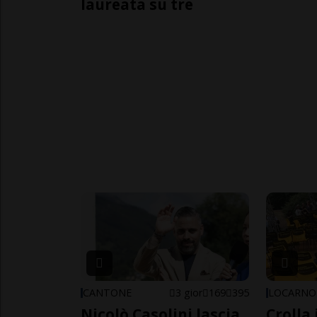
laureata su tre
CANTONE
3 gior
169
395
LOCARNO
Nicolò Casolini lascia
Crolla 