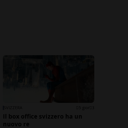
SVIZZERA
5 gior
3
Il box office svizzero ha un
nuovo re