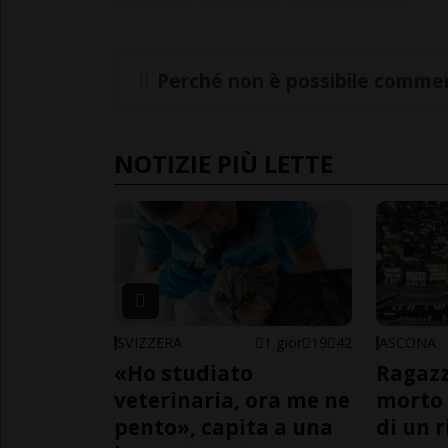
Perché non è possibile commen
NOTIZIE PIÙ LETTE
SVIZZERA
1 gior
19
42
ASCONA
«Ho studiato
Ragazz
veterinaria, ora me ne
morto 
pento», capita a una
di un 