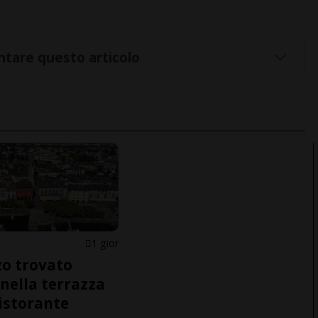
tare questo articolo
1 gior
o trovato
nella terrazza
ristorante