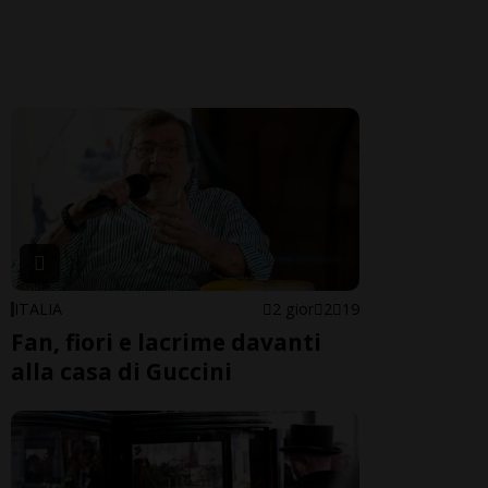
ITALIA
2 gior
2
19
Fan, fiori e lacrime davanti
alla casa di Guccini