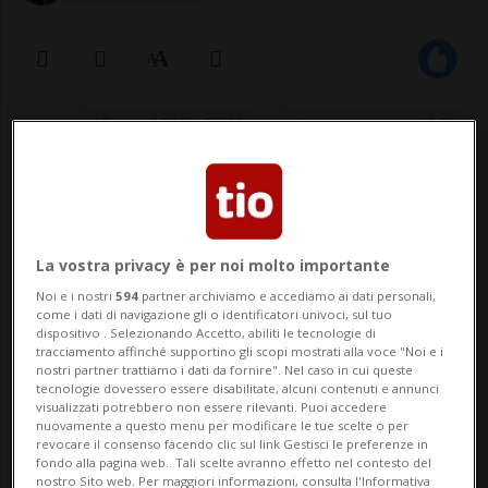
07 ago 2020 - 06:30
Aggiornamento 16:29
La vostra privacy è per noi molto importante
Noi e i nostri
594
partner archiviamo e accediamo ai dati personali,
come i dati di navigazione gli o identificatori univoci, sul tuo
dispositivo . Selezionando Accetto, abiliti le tecnologie di
BELLINZONA - Tra gli artisti ticinesi che si
tracciamento affinché supportino gli scopi mostrati alla voce "Noi e i
nostri partner trattiamo i dati da fornire". Nel caso in cui queste
sono maggiormente distinti nel 2020 c'è
tecnologie dovessero essere disabilitate, alcuni contenuti e annunci
visualizzati potrebbero non essere rilevanti. Puoi accedere
sicuramente Kety Fusco. L'arpista non solo
nuovamente a questo menu per modificare le tue scelte o per
revocare il consenso facendo clic sul link Gestisci le preferenze in
ha pubblicato il suo lavoro d'esordio
fondo alla pagina web.. Tali scelte avranno effetto nel contesto del
nostro Sito web. Per maggiori informazioni, consulta l'Informativa