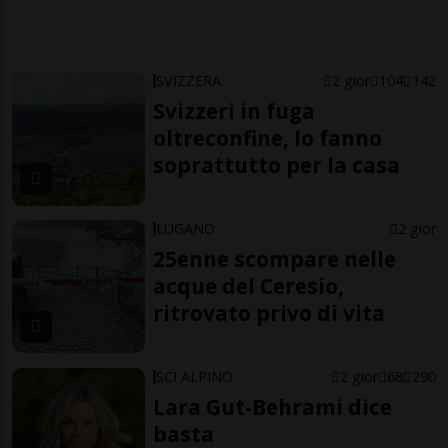
SVIZZERA
2 gior
104
142
Svizzeri in fuga
oltreconfine, lo fanno
soprattutto per la casa
LUGANO
2 gior
25enne scompare nelle
acque del Ceresio,
ritrovato privo di vita
SCI ALPINO
2 gior
68
290
Lara Gut-Behrami dice
basta