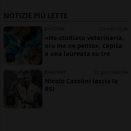
NOTIZIE PIÙ LETTE
SVIZZERA
23 ore
10
38
«Ho studiato veterinaria,
ora me ne pento», capita
a una laureata su tre
CANTONE
2 gior
160
394
Nicolò Casolini lascia la
RSI