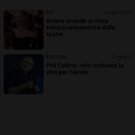
VIP
4 gior
2
10
Ariana Grande si ritira
temporaneamente dalle
scene
SVIZZERA
4 gior
3
Phil Collins: «Ho rischiato la
vita per l’alcol»