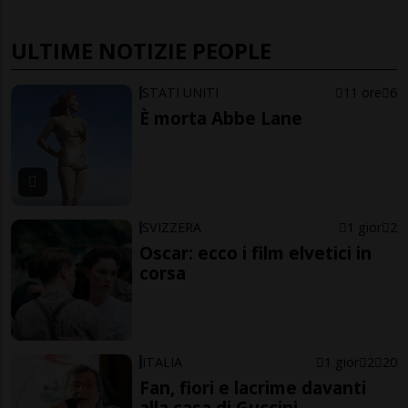
ULTIME NOTIZIE PEOPLE
STATI UNITI
11 ore
6
È morta Abbe Lane
SVIZZERA
1 gior
2
Oscar: ecco i film elvetici in
corsa
ITALIA
1 gior
2
20
Fan, fiori e lacrime davanti
alla casa di Guccini