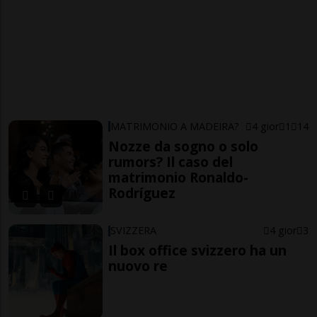
MATRIMONIO A MADEIRA?
4 gior
1
14
Nozze da sogno o solo
rumors? Il caso del
matrimonio Ronaldo-
Rodríguez
SVIZZERA
4 gior
3
Il box office svizzero ha un
nuovo re