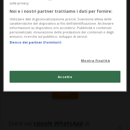
"Dazed", ma ha lavorato con il suo team a
sulla privacy.
una serie di videoclip legati da te...
Noi e i nostri partner trattiamo i dati per fornire:
Utilizzare dati di geolocalizzazione precisi. Scansione attiva delle
caratteristiche del dispositivo ai fini dell’identificazione. Archiviare
informazioni su dispositivo e/o accedervi. Pubblicità e contenuti
🔐 Sblocca il nostro archivio
personalizzati, misurazione delle prestazioni dei contenuti e degli
annunci, ricerche sul pubblico, sviluppo di servizi.
esclusivo!
Elenco dei partner (fornitori)
Sottoscrivi un abbonamento
Archivio
per
leggere questo articolo, oppure scegli
Mostra finalità
MyTioAbo
per accedere all'archivio e
Accetto
navigare su sito e app senza pubblicità.
ACCEDI
Entra nel
canale WhatsApp
di