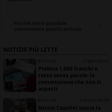
Perché non è possibile
commentare questo articolo
NOTIZIE PIÙ LETTE
CANTONE
3 gior
46
121
Preleva 1.000 franchi e
resta senza parole: la
commissione che non ti
aspetti
CANTONE
18 ore
124
355
Nicolò Casolini lascia la