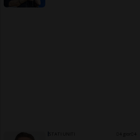
STATI UNITI
4 gior
4