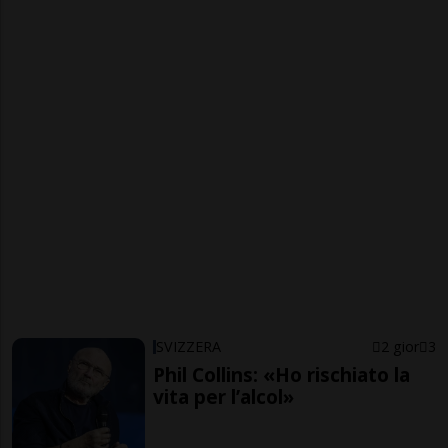
SVIZZERA
2 gior
3
Phil Collins: «Ho rischiato la
vita per l’alcol»