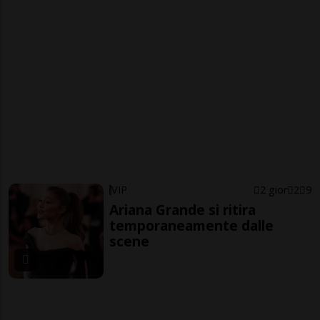
VIP
2 gior
2
9
Ariana Grande si ritira
temporaneamente dalle
scene