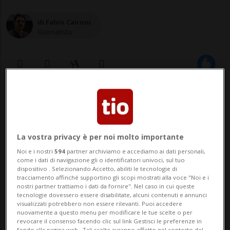
di Fabio Caironi
Giornalista
26 mar 2021 - 14:00
Aggiornamento 27 mar 2021 - 11:30
La vostra privacy è per noi molto importante
Noi e i nostri
594
partner archiviamo e accediamo ai dati personali,
come i dati di navigazione gli o identificatori univoci, sul tuo
dispositivo . Selezionando Accetto, abiliti le tecnologie di
tracciamento affinché supportino gli scopi mostrati alla voce "Noi e i
nostri partner trattiamo i dati da fornire". Nel caso in cui queste
tecnologie dovessero essere disabilitate, alcuni contenuti e annunci
visualizzati potrebbero non essere rilevanti. Puoi accedere
nuovamente a questo menu per modificare le tue scelte o per
MONACO - Il principe Alberto di Monaco
revocare il consenso facendo clic sul link Gestisci le preferenze in
fondo alla pagina web.. Tali scelte avranno effetto nel contesto del