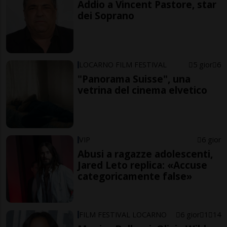
Addio a Vincent Pastore, star
dei Soprano
LOCARNO FILM FESTIVAL
5 gior
6
"Panorama Suisse", una
vetrina del cinema elvetico
VIP
6 gior
Abusi a ragazze adolescenti,
Jared Leto replica: «Accuse
categoricamente false»
FILM FESTIVAL LOCARNO
6 gior
1
14