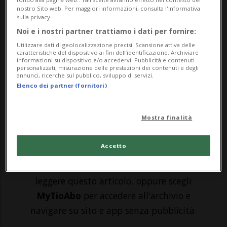
ha dichiarato di aver trovato
nostro Sito web. Per maggiori informazioni, consulta l'Informativa
sulla privacy.
inappropriata la «manifestazione pubblica
Noi e i nostri partner trattiamo i dati per fornire:
d'insoddisfazione» di Harry e Meghan
Utilizzare dati di geolocalizzazione precisi. Scansione attiva delle
caratteristiche del dispositivo ai fini dell’identificazione. Archiviare
nella ormai celebre intervista a Oprah
informazioni su dispositivo e/o accedervi. Pubblicità e contenuti
personalizzati, misurazione delle prestazioni dei contenuti e degli
Winfrey. Parlando a Bbc News World, il
annunci, ricerche sul pubblico, sviluppo di servizi.
Elenco dei partner (fornitori)
regnante di ...
Mostra finalità
🔐 Sblocca il nostro archivio
esclusivo!
Accetto
Sottoscrivi un abbonamento
Archivio
per
leggere questo articolo, oppure scegli
MyTioAbo
per accedere all'archivio e
navigare su sito e app senza pubblicità.