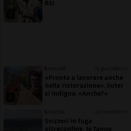
RSI
CANTONE
2 gior
208
213
«Pronta a lavorare anche
nella ristorazione». Suter
si indigna: «Anche?»
SVIZZERA
21 ore
89
137
Svizzeri in fuga
oltreconfine, lo fanno