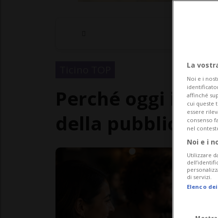
La vostr
Ticino TOP
Noi e i nost
identificato
Perché oggi il pa
affinché sup
cui queste 
essere rile
della pubblicità
consenso fac
nel contest
Noi e i n
Utilizzare d
dell’identif
personalizz
di servizi.
Elenco dei
Mostra