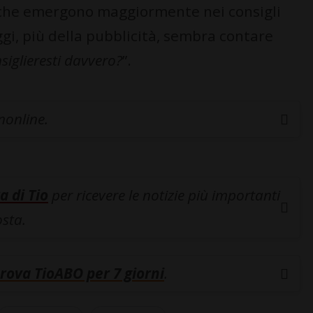
ce che emergono maggiormente nei consigli
ggi, più della pubblicità, sembra contare
siglieresti davvero?
”.
inonline.
a di Tio
per ricevere le notizie più importanti
osta.
rova TioABO per 7 giorni
.