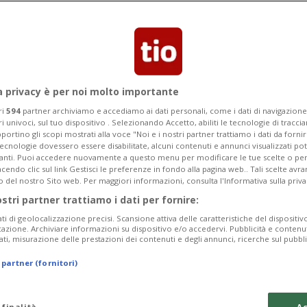
Segnalaci
a privacy è per noi molto importante
ri
594
partner archiviamo e accediamo ai dati personali, come i dati di navigazione 
ri univoci, sul tuo dispositivo . Selezionando Accetto, abiliti le tecnologie di tracc
ssaparola vale più
portino gli scopi mostrati alla voce "Noi e i nostri partner trattiamo i dati da fornir
tecnologie dovessero essere disabilitate, alcuni contenuti e annunci visualizzati 
vanti. Puoi accedere nuovamente a questo menu per modificare le tue scelte o per
endo clic sul link Gestisci le preferenze in fondo alla pagina web.. Tali scelte avr
o del nostro Sito web. Per maggiori informazioni, consulta l'Informativa sulla priva
ostri partner trattiamo i dati per fornire:
ati di geolocalizzazione precisi. Scansione attiva delle caratteristiche del dispositivo 
icazione. Archiviare informazioni su dispositivo e/o accedervi. Pubblicità e contenu
ati, misurazione delle prestazioni dei contenuti e degli annunci, ricerche sul pubbl
 partner (fornitori)
 finalità
Ac