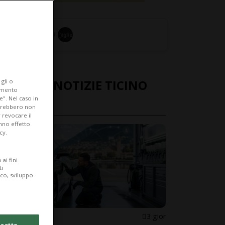
ULTIME NOTIZIE TICINO
gli o
iamento
e". Nel caso in
TOP
potrebbero non
 revocare il
anno effetto
cy.
ai fini
ti
ico, sviluppo
TICINO TOP
3 gior
cetto