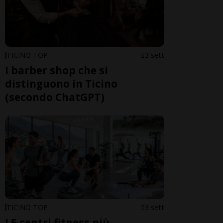
TICINO TOP
3 sett
I barber shop che si
distinguono in Ticino
(secondo ChatGPT)
TICINO TOP
3 sett
I 5 centri fitness più