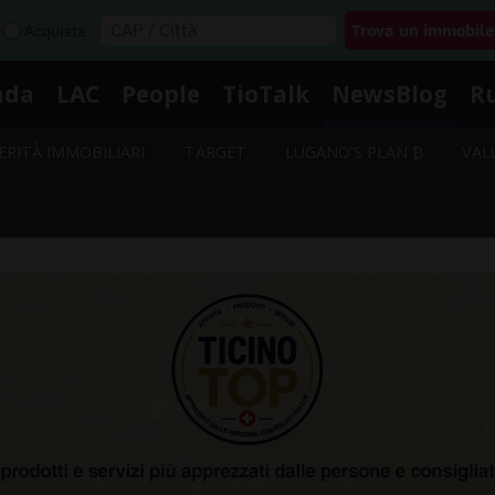
Acquista
nda
LAC
People
TioTalk
NewsBlog
R
ERITÀ IMMOBILIARI
TARGET
LUGANO'S PLAN ₿
VAL