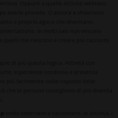
ritivo. Oppure a quelle attività wellness
dopo averle provate. O ancora a showroom
subito a proprio agio e che diventano
versazione. In molti casi non vincono
a quelli che riescono a creare più racconto
re di più questa logica. Attività con
forte, esperienze condivise e presenza
e più facilmente nelle risposte delle
, ciò che le persone consigliano di più diventa
ù.
op
vuole osservare e raccontare: le attività, i