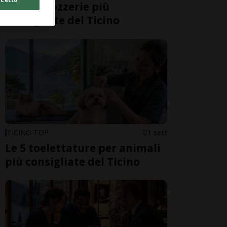
Le 5 carrozzerie più
consigliate del Ticino
TICINO TOP
1 sett
Le 5 toelettature per animali
più consigliate del Ticino