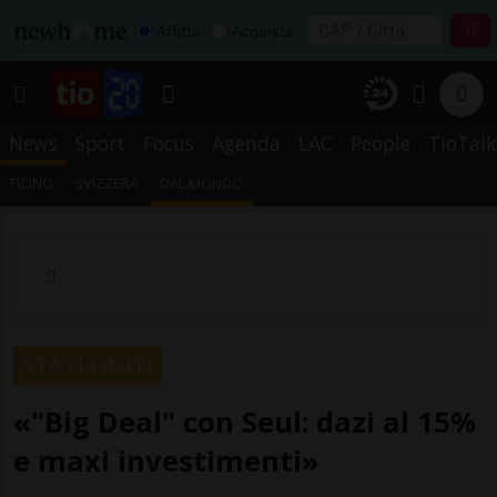
Affitta
Acquista
News
Sport
Focus
Agenda
LAC
People
TioTalk
TICINO
SVIZZERA
DAL MONDO
STATI UNITI
«"Big Deal" con Seul: dazi al 15%
e maxi investimenti»