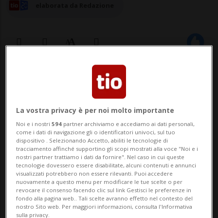
elaborata da Redazione
31 lug 2025 - 07:52
3
WASHINGTON - Donald Trump ha
La vostra privacy è per noi molto importante
annunciato su Truth un «accordo
Noi e i nostri
594
partner archiviamo e accediamo ai dati personali,
come i dati di navigazione gli o identificatori univoci, sul tuo
commerciale completo» con la Corea del
dispositivo . Selezionando Accetto, abiliti le tecnologie di
tracciamento affinché supportino gli scopi mostrati alla voce "Noi e i
sud. L'intesa prevede dazi al 15% per Seul
nostri partner trattiamo i dati da fornire". Nel caso in cui queste
tecnologie dovessero essere disabilitate, alcuni contenuti e annunci
e zero per gli Usa, apertura del mercato
visualizzati potrebbero non essere rilevanti. Puoi accedere
nuovamente a questo menu per modificare le tue scelte o per
sudcoreano a prodotti americani come
revocare il consenso facendo clic sul link Gestisci le preferenze in
fondo alla pagina web.. Tali scelte avranno effetto nel contesto del
«automobili, camion, prodo...
nostro Sito web. Per maggiori informazioni, consulta l'Informativa
sulla privacy.