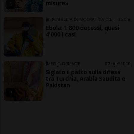
misure»
REPUBBLICA DEMOCRATICA CONGO
5 ore
Ebola: 1'800 decessi, quasi
4'000 i casi
MEDIO ORIENTE
7 ore
1
10
Siglato il patto sulla difesa
tra Turchia, Arabia Saudita e
Pakistan