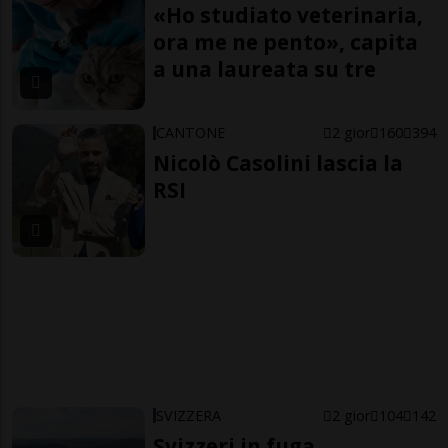
«Ho studiato veterinaria,
ora me ne pento», capita
a una laureata su tre
CANTONE
2 gior
160
394
Nicolò Casolini lascia la
RSI
SVIZZERA
2 gior
104
142
Svizzeri in fuga