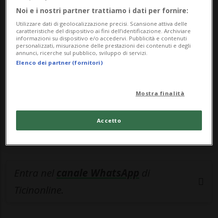
Noi e i nostri partner trattiamo i dati per fornire:
🔐 Sblocca il nostro archivio
Utilizzare dati di geolocalizzazione precisi. Scansione attiva delle
caratteristiche del dispositivo ai fini dell’identificazione. Archiviare
esclusivo!
informazioni su dispositivo e/o accedervi. Pubblicità e contenuti
personalizzati, misurazione delle prestazioni dei contenuti e degli
annunci, ricerche sul pubblico, sviluppo di servizi.
Sottoscrivi un abbonamento
Archivio
per
Elenco dei partner (fornitori)
leggere questo articolo, oppure scegli
MyTioAbo
per accedere all'archivio e
Mostra finalità
navigare su sito e app senza pubblicità.
Accetto
ACCEDI
Entra nel
canale WhatsApp
di
Ticinonline.