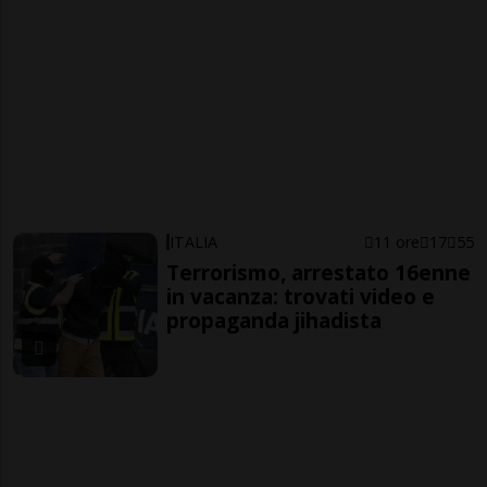
ITALIA
11 ore
17
55
Terrorismo, arrestato 16enne
in vacanza: trovati video e
propaganda jihadista