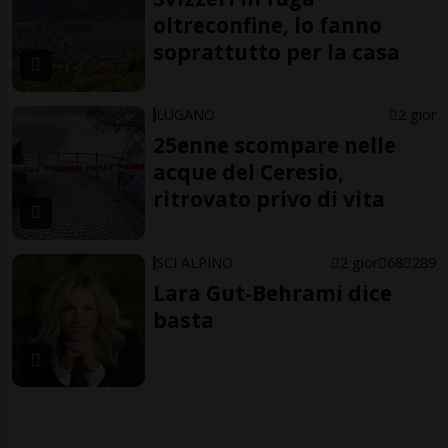
oltreconfine, lo fanno
soprattutto per la casa
LUGANO
2 gior
25enne scompare nelle
acque del Ceresio,
ritrovato privo di vita
SCI ALPINO
2 gior
68
289
Lara Gut-Behrami dice
basta