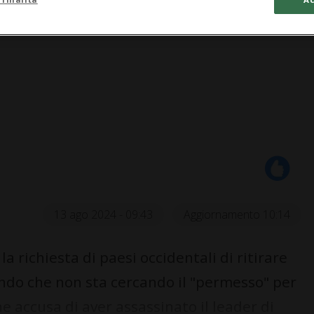
13 ago 2024 - 09:43
Aggiornamento 10:14
a richiesta di paesi occidentali di ritirare
ndo che non sta cercando il "permesso" per
e accusa di aver assassinato il leader di