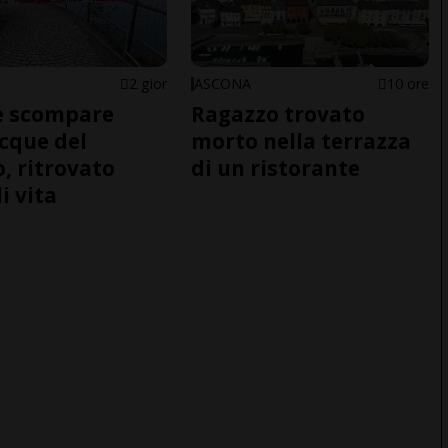
2 gior
ASCONA
10 ore
e scompare
Ragazzo trovato
acque del
morto nella terrazza
o, ritrovato
di un ristorante
i vita