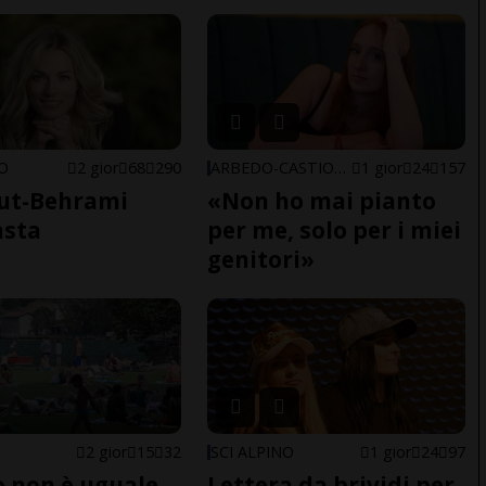
NO
2 gior
68
290
ARBEDO-CASTIONE
1 gior
24
157
ut-Behrami
«Non ho mai pianto
asta
per me, solo per i miei
genitori»
2 gior
15
32
SCI ALPINO
1 gior
24
97
do non è uguale
Lettera da brividi per