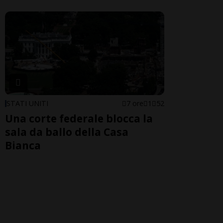
STATI UNITI
7 ore
1
52
Una corte federale blocca la
sala da ballo della Casa
Bianca