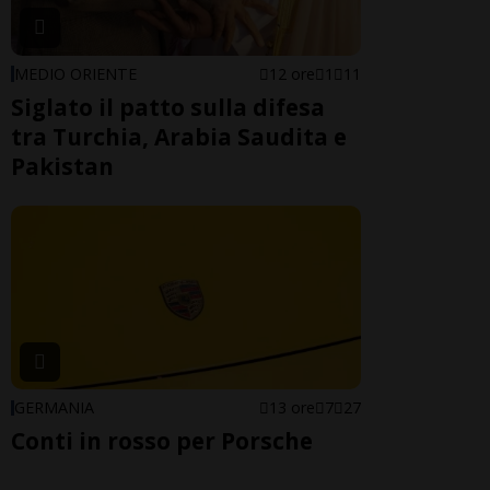
MEDIO ORIENTE
12 ore
1
11
Siglato il patto sulla difesa
tra Turchia, Arabia Saudita e
Pakistan
GERMANIA
13 ore
7
27
Conti in rosso per Porsche