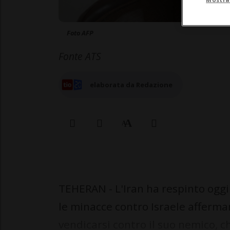
Foto AFP
Fonte ATS
elaborata da Redazione
TEHERAN - L'Iran ha respinto oggi l
le minacce contro Israele afferma
vendicarsi contro il suo nemico, ch