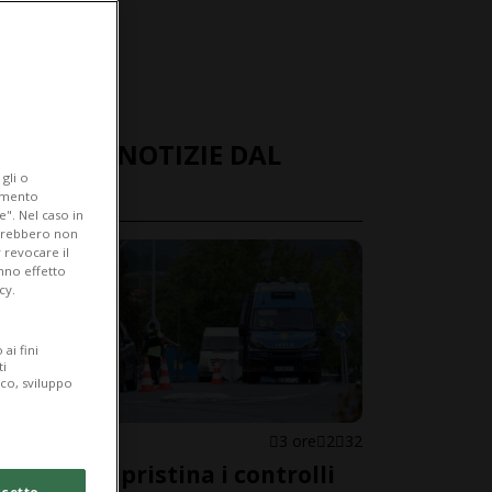
ULTIME NOTIZIE DAL
gli o
MONDO
iamento
e". Nel caso in
potrebbero non
 revocare il
anno effetto
cy.
ai fini
ti
ico, sviluppo
SPAGNA
3 ore
2
32
Madrid ripristina i controlli
cetto