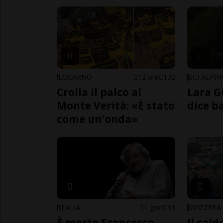
LOCARNO
12 ore
132
SCI ALPI
Crolla il palco al
Lara G
Monte Verità: «È stato
dice b
come un'onda»
ITALIA
1 gior
19
SVIZZERA
È morto Francesco
Il cal