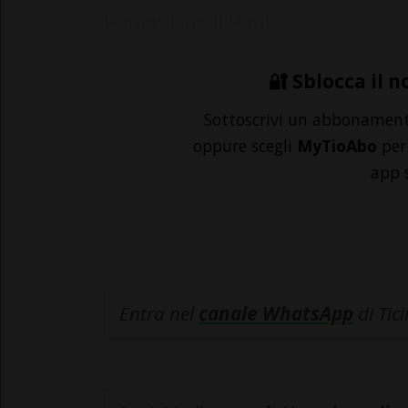
Hamas Ismail Hani...
🔐 Sblocca il n
Sottoscrivi un abbonamen
oppure scegli
MyTioAbo
per 
app 
Entra nel
canale WhatsApp
di Tic