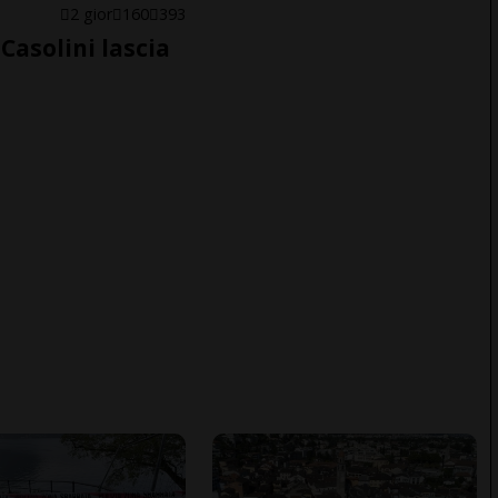
E
2 gior
160
393
Casolini lascia