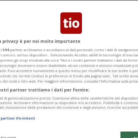
SA, Francia, Germania, Italia e Regno
raele
a privacy è per noi molto importante
ri
594
partner archiviamo e accediamo ai dati personali, come i dati di navigazione 
ri univoci, sul tuo dispositivo . Selezionando Accetto, abiliti le tecnologie di tracc
portino gli scopi mostrati alla voce "Noi e i nostri partner trattiamo i dati da fornir
tecnologie dovessero essere disabilitate, alcuni contenuti e annunci visualizzati 
vanti. Puoi accedere nuovamente a questo menu per modificare le tue scelte o per
endo clic sul link Gestisci le preferenze in fondo alla pagina web.. Tali scelte avr
o del nostro Sito web. Per maggiori informazioni, consulta l'Informativa sulla priva
ostri partner trattiamo i dati per fornire:
ati di geolocalizzazione precisi. Scansione attiva delle caratteristiche del dispositivo 
icazione. Archiviare informazioni su dispositivo e/o accedervi. Pubblicità e contenu
ati, misurazione delle prestazioni dei contenuti e degli annunci, ricerche sul pubbl
 partner (fornitori)
 finalità
Ac