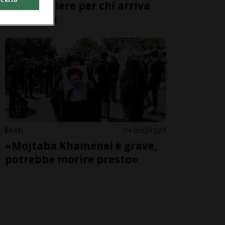
alle frontiere per chi arriva
dall'Italia
IRAN
4 ore
1
27
«Mojtaba Khamenei è grave,
potrebbe morire presto»