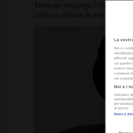
Teheran respinge l'invito di U
Unito a ritirare le minacce a Is
La vostr
Noi e i nost
identificato
affinché sup
cui queste 
essere rile
consenso fac
nel contest
Noi e i n
Utilizzare d
dell’identif
personalizz
di servizi.
Elenco dei
Mostra