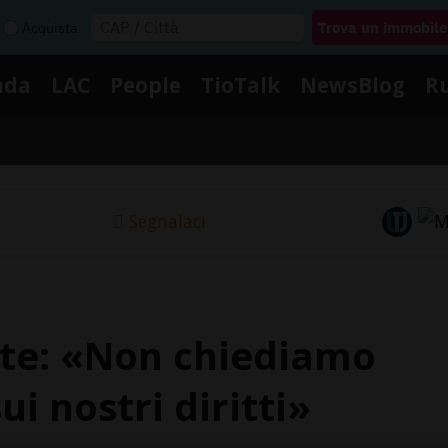
Acquista
nda
LAC
People
TioTalk
NewsBlog
R
Segnalaci
ente: «Non chiediamo
ui nostri diritti»