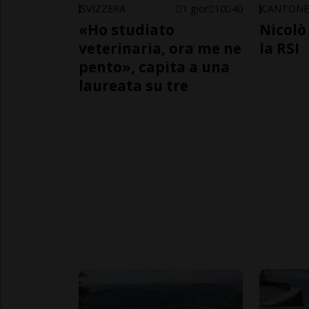
SVIZZERA
1 gior
10
40
CANTON
«Ho studiato
Nicolò 
veterinaria, ora me ne
la RSI
pento», capita a una
laureata su tre