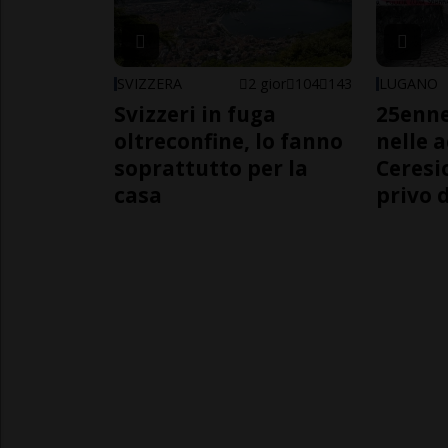
SVIZZERA
2 gior
104
143
LUGANO
Svizzeri in fuga
25enn
oltreconfine, lo fanno
nelle 
soprattutto per la
Ceresi
casa
privo d