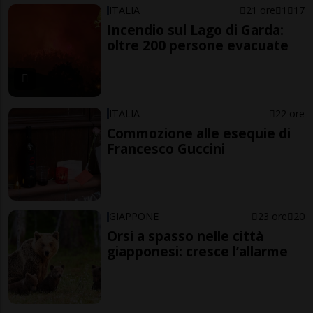
ITALIA
21 ore
1
17
Incendio sul Lago di Garda:
oltre 200 persone evacuate
ITALIA
22 ore
Commozione alle esequie di
Francesco Guccini
GIAPPONE
23 ore
20
Orsi a spasso nelle città
giapponesi: cresce l’allarme