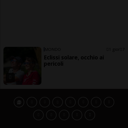
MONDO
1 gior
7
Eclissi solare, occhio ai
pericoli