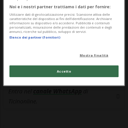
🔐 Sblocca il nostro archivio
Noi e i nostri partner trattiamo i dati per fornire:
esclusivo!
Utilizzare dati di geolocalizzazione precisi. Scansione attiva delle
caratteristiche del dispositivo ai fini dell’identificazione. Archiviare
Sottoscrivi un abbonamento
Archivio
per
informazioni su dispositivo e/o accedervi. Pubblicità e contenuti
personalizzati, misurazione delle prestazioni dei contenuti e degli
leggere questo articolo, oppure scegli
annunci, ricerche sul pubblico, sviluppo di servizi.
Elenco dei partner (fornitori)
MyTioAbo
per accedere all'archivio e
navigare su sito e app senza pubblicità.
Mostra finalità
ACCEDI
Accetto
Entra nel
canale WhatsApp
di
Ticinonline.