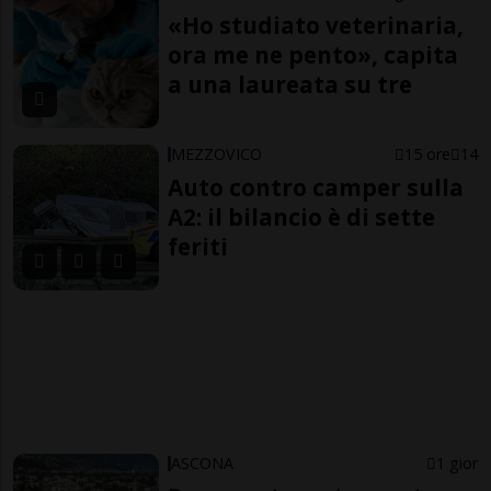
«Ho studiato veterinaria,
ora me ne pento», capita
a una laureata su tre
MEZZOVICO
15 ore
14
Auto contro camper sulla
A2: il bilancio è di sette
feriti
ASCONA
1 gior