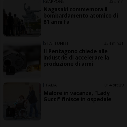
GIAPPONE
32 min
Nagasaki commemora il
bombardamento atomico di
81 anni fa
STATI UNITI
34 min
1
Il Pentagono chiede alle
industrie di accelerare la
produzione di armi
ITALIA
14 ore
9
Malore in vacanza, "Lady
Gucci" finisce in ospedale