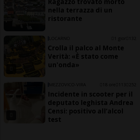
Ragazzo trovato morto
nella terrazza di un
ristorante
LOCARNO
1 gior
132
Crolla il palco al Monte
Verità: «È stato come
un'onda»
MEZZOVICO-VIRA
18 ore
113
252
Incidente in scooter per il
deputato leghista Andrea
Censi: positivo all’alcol
test