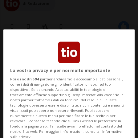
di Redazione
02 ott 2022 - 09:10
BRASILIA - Il leader della sinistra
La vostra privacy è per noi molto importante
brasiliana, Luiz Inácio Lula da Silva (Pt)
Noi e i nostri
594
partner archiviamo e accediamo ai dati personali,
arriva alle presidenziali di oggi con la
come i dati di navigazione gli o identificatori univoci, sul tuo
dispositivo . Selezionando Accetto, abiliti le tecnologie di
possibilità di vincere le elezioni al primo
tracciamento affinché supportino gli scopi mostrati alla voce "Noi e i
nostri partner trattiamo i dati da fornire". Nel caso in cui queste
tecnologie dovessero essere disabilitate, alcuni contenuti e annunci
turno, col 50% dei voti validi. L'ultimo
visualizzati potrebbero non essere rilevanti. Puoi accedere
nuovamente a questo menu per modificare le tue scelte o per
sondaggio di Datafolha, realizz...
revocare il consenso facendo clic sul link Gestisci le preferenze in
fondo alla pagina web.. Tali scelte avranno effetto nel contesto del
nostro Sito web. Per maggiori informazioni, consulta l'Informativa
sulla privacy.