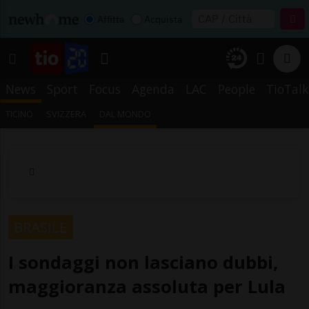
Affitta
Acquista
News
Sport
Focus
Agenda
LAC
People
TioTalk
TICINO
SVIZZERA
DAL MONDO
BRASILE
I sondaggi non lasciano dubbi,
maggioranza assoluta per Lula