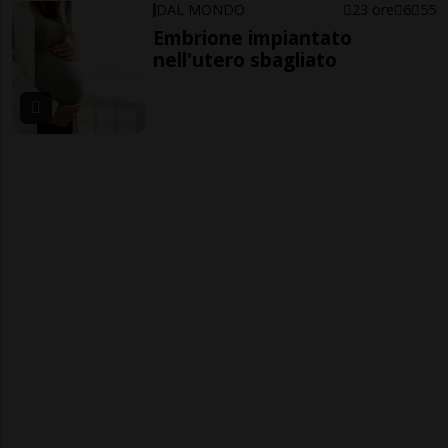
DAL MONDO
23 ore
6
55
Embrione impiantato
nell'utero sbagliato