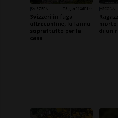
SVIZZERA
3 gior
106
144
ASCONA
Svizzeri in fuga
Ragazz
oltreconfine, lo fanno
morto 
soprattutto per la
di un 
casa