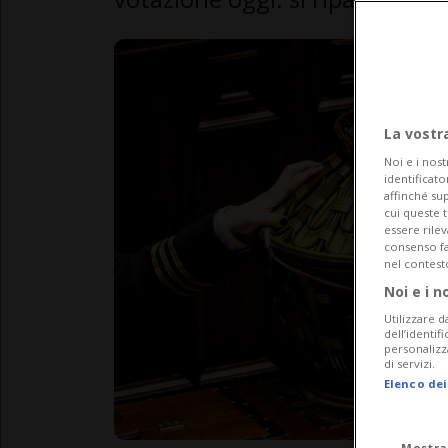
La vostr
Noi e i nost
identificato
affinché sup
cui queste 
essere rile
consenso fac
nel contest
Noi e i n
Utilizzare d
dell’identif
personalizz
di servizi.
Elenco dei
Mostra