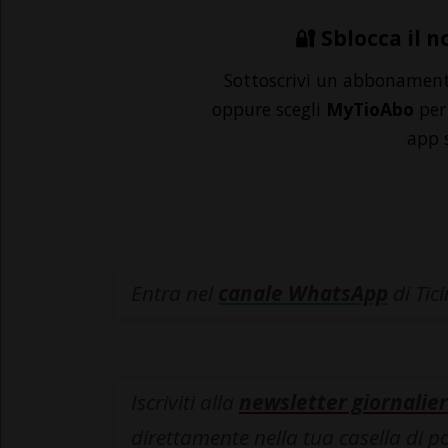
🔐 Sblocca il n
Sottoscrivi un abbonamen
oppure scegli
MyTioAbo
per 
app 
Entra nel
canale WhatsApp
di Tic
Iscriviti alla
newsletter giornalier
direttamente nella tua casella di p