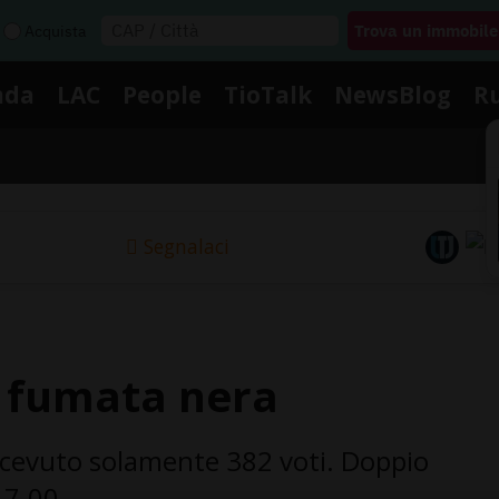
Acquista
nda
LAC
People
TioTalk
NewsBlog
R
Segnalaci
a fumata nera
ricevuto solamente 382 voti. Doppio
 17.00