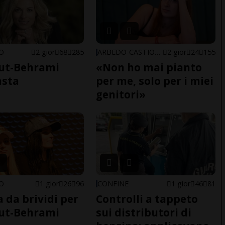
NO
2 gior
68
285
ARBEDO-CASTIONE
2 gior
24
155
ut-Behrami
«Non ho mai pianto
asta
per me, solo per i miei
genitori»
NO
1 gior
26
96
CONFINE
1 gior
46
81
a da brividi per
Controlli a tappeto
ut-Behrami
sui distributori di