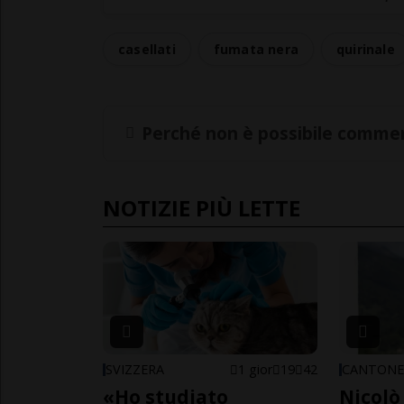
casellati
fumata nera
quirinale
Perché non è possibile commen
NOTIZIE PIÙ LETTE
SVIZZERA
1 gior
19
42
CANTON
«Ho studiato
Nicolò 