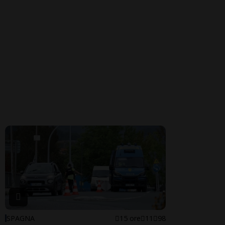
SPAGNA
15 ore
11
98