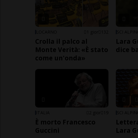
LOCARNO
1 gior
132
SCI ALPI
Crolla il palco al
Lara G
Monte Verità: «È stato
dice b
come un'onda»
ITALIA
2 gior
19
SCI ALPI
È morto Francesco
Letter
Guccini
Lara G