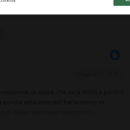
28 gen 2022 - 15:34
tazione, la sesta, che avrà inizio a partire
a quinta votazione del Parlamento in
ati delle regioni per eleggere il