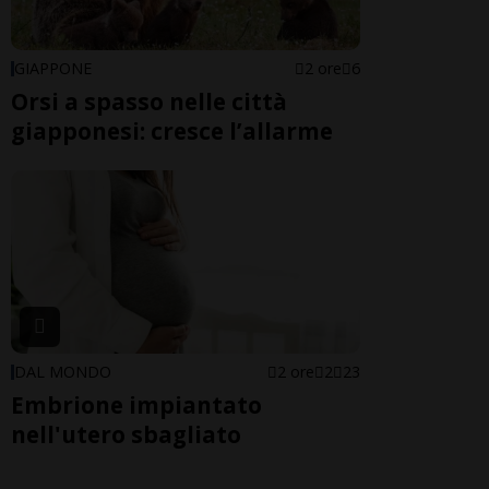
GIAPPONE
2 ore
6
Orsi a spasso nelle città
giapponesi: cresce l’allarme
DAL MONDO
2 ore
2
23
Embrione impiantato
nell'utero sbagliato