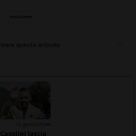
votazione
tare questo articolo
E
2 gior
167
394
Casolini lascia