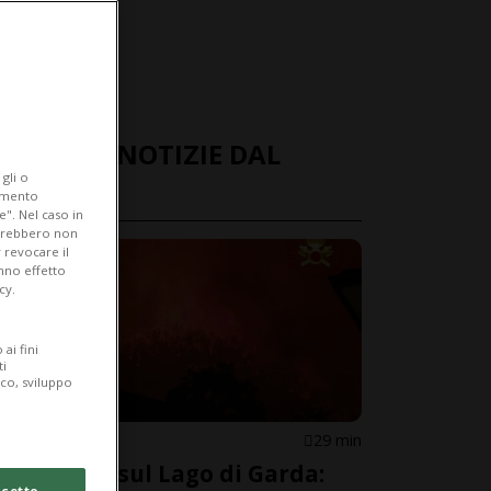
ULTIME NOTIZIE DAL
gli o
MONDO
iamento
e". Nel caso in
potrebbero non
 revocare il
anno effetto
cy.
ai fini
ti
ico, sviluppo
ITALIA
29 min
Incendio sul Lago di Garda:
cetto