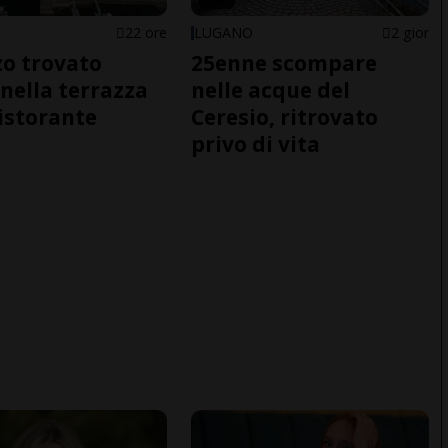
22 ore
LUGANO
2 gior
o trovato
25enne scompare
nella terrazza
nelle acque del
ristorante
Ceresio, ritrovato
privo di vita