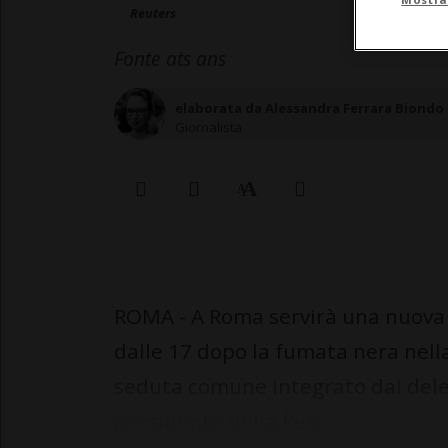
Reuters
Fonte ats ans
elaborata da Alessandra Ferrara Biondo
Giornalista
ROMA - A Roma servirà una nuova vo
dalle 17 dopo la fumata nera nell
seduta comune integrato dai deleg
presidente della Rep...