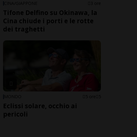
CINA/GIAPPONE
3 ore
Tifone Delfino su Okinawa, la
Cina chiude i porti e le rotte
dei traghetti
MONDO
5 ore
5
Eclissi solare, occhio ai
pericoli