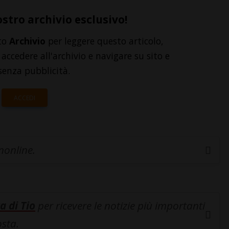
ostro archivio esclusivo!
to
Archivio
per leggere questo articolo,
accedere all'archivio e navigare su sito e
senza pubblicità.
ACCEDI
inonline.
a di Tio
per ricevere le notizie più importanti
osta.