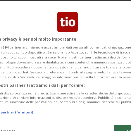
a privacy è per noi molto importante
ri
594
partner archiviamo e accediamo ai dati personali, come i dati di navigazione 
ri univoci, sul tuo dispositivo . Selezionando Accetto, abiliti le tecnologie di tracc
portino gli scopi mostrati alla voce "Noi e i nostri partner trattiamo i dati da fornir
tecnologie dovessero essere disabilitate, alcuni contenuti e annunci visualizzati 
vanti. Puoi accedere nuovamente a questo menu per modificare le tue scelte o per
endo clic sul link Gestisci le preferenze in fondo alla pagina web.. Tali scelte avr
o del nostro Sito web. Per maggiori informazioni, consulta l'Informativa sulla priva
ostri partner trattiamo i dati per fornire:
ati di geolocalizzazione precisi. Scansione attiva delle caratteristiche del dispositivo 
icazione. Archiviare informazioni su dispositivo e/o accedervi. Pubblicità e contenu
ati, misurazione delle prestazioni dei contenuti e degli annunci, ricerche sul pubbl
 partner (fornitori)
 finalità
Ac