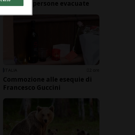
oltre 200 persone evacuate
ITALIA
2 ore
Commozione alle esequie di
Francesco Guccini