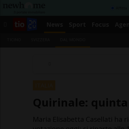
Affitta
News
Sport
Focus
Age
TICINO
SVIZZERA
DAL MONDO
ITALIA
Quirinale: quint
Maria Elisabetta Casellati ha 
votazione oggi: si riparte alle