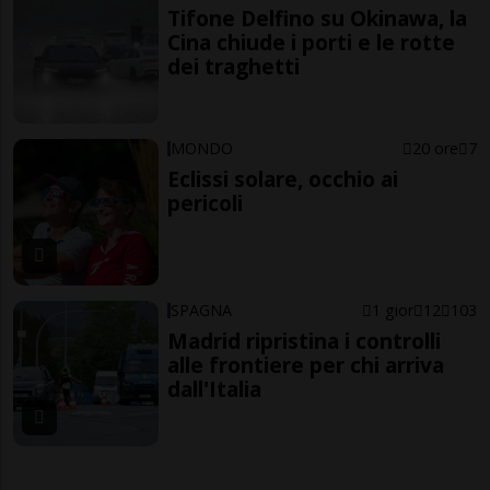
Tifone Delfino su Okinawa, la
Cina chiude i porti e le rotte
dei traghetti
MONDO
20 ore
7
Eclissi solare, occhio ai
pericoli
SPAGNA
1 gior
12
103
Madrid ripristina i controlli
alle frontiere per chi arriva
dall'Italia