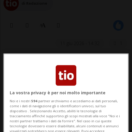
di Redazione
11 giu 2026 - 14:32
1
FRANCOFORTE - La Bce alza i tassi di un
quarto di punto portando il tasso sui
depositi dal 2 al 2,25%. La decisione,
ampiamente attesa dagli economisti dopo
La vostra privacy è per noi molto importante
Noi e i nostri
594
partner archiviamo e accediamo ai dati personali,
lo shock energetico causato dalla guerra
come i dati di navigazione gli o identificatori univoci, sul tuo
dispositivo . Selezionando Accetto, abiliti le tecnologie di
all'Iran, rappresenta la prima stretta
tracciamento affinché supportino gli scopi mostrati alla voce "Noi e i
nostri partner trattiamo i dati da fornire". Nel caso in cui queste
monetaria dal settembre 2023.
tecnologie dovessero essere disabilitate, alcuni contenuti e annunci
visualizzati potrebbero non essere rilevanti. Puoi accedere