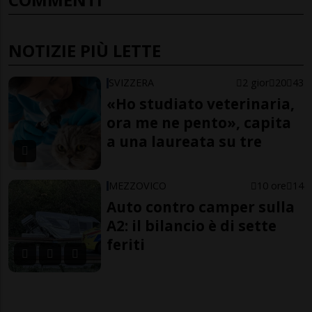
NOTIZIE PIÙ LETTE
SVIZZERA
2 gior
20
43
«Ho studiato veterinaria,
ora me ne pento», capita
a una laureata su tre
MEZZOVICO
10 ore
14
Auto contro camper sulla
A2: il bilancio è di sette
feriti