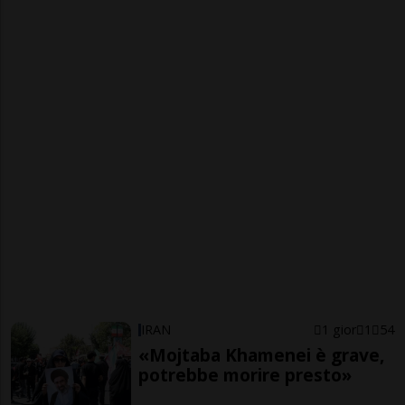
IRAN
1 gior
1
54
«Mojtaba Khamenei è grave,
potrebbe morire presto»