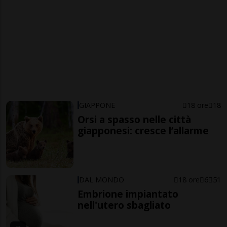
GIAPPONE
18 ore
18
Orsi a spasso nelle città
giapponesi: cresce l’allarme
DAL MONDO
18 ore
6
51
Embrione impiantato
nell'utero sbagliato