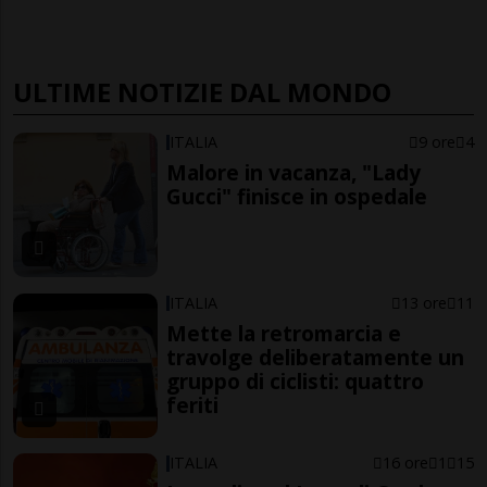
ULTIME NOTIZIE DAL MONDO
ITALIA
9 ore
4
Malore in vacanza, "Lady
Gucci" finisce in ospedale
ITALIA
13 ore
11
Mette la retromarcia e
travolge deliberatamente un
gruppo di ciclisti: quattro
feriti
ITALIA
16 ore
1
15