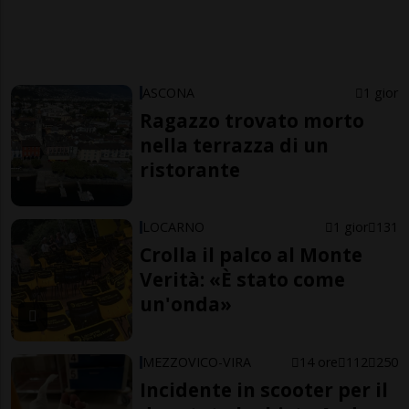
ASCONA
1 gior
Ragazzo trovato morto
nella terrazza di un
ristorante
LOCARNO
1 gior
131
Crolla il palco al Monte
Verità: «È stato come
un'onda»
MEZZOVICO-VIRA
14 ore
112
250
Incidente in scooter per il