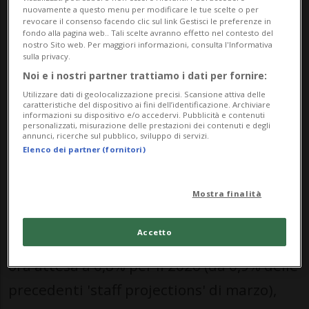
nuovamente a questo menu per modificare le tue scelte o per
Il tasso sui rifinanziamenti principali sale
revocare il consenso facendo clic sul link Gestisci le preferenze in
fondo alla pagina web.. Tali scelte avranno effetto nel contesto del
dal 2,15% al 2,40%; quello sui prestiti
nostro Sito web. Per maggiori informazioni, consulta l'Informativa
sulla privacy.
marginali dal 2,40% al 2,65%.
Noi e i nostri partner trattiamo i dati per fornire:
Utilizzare dati di geolocalizzazione precisi. Scansione attiva delle
caratteristiche del dispositivo ai fini dell’identificazione. Archiviare
La Banca centrale europea (Bce) ha inoltre
informazioni su dispositivo e/o accedervi. Pubblicità e contenuti
personalizzati, misurazione delle prestazioni dei contenuti e degli
ulteriormente tagliato le previsioni sulla
annunci, ricerche sul pubblico, sviluppo di servizi.
Elenco dei partner (fornitori)
crescita, e alzato quelle sull'inflazione, a
fronte del prolungarsi della guerra di Usa
Mostra finalità
e Israele all'Iran.
Accetto
La crescita - nel nuovo scenario 'di base' - è
ora attesa a 0,8% per il 2026 (da 0,9% delle
precedenti 'staff projections' di marzo),