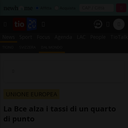
Affitta
Acquista
News
Sport
Focus
Agenda
LAC
People
TioTalk
TICINO
SVIZZERA
DAL MONDO
UNIONE EUROPEA
La Bce alza i tassi di un quarto
di punto