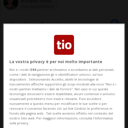
di Filippo Zanoli
Vice caporedattore
13 lug 2023 - 12:09
3
NEW YORK - Che si parli di Nintendo (il
La vostra privacy è per noi molto importante
primo o quello Super), Sega Mega Drive o
Noi e i nostri
594
partner archiviamo e accediamo ai dati personali,
come i dati di navigazione gli o identificatori univoci, sul tuo
una delle prime Playstation, i videogiochi
dispositivo . Selezionando Accetto, abiliti le tecnologie di
tracciamento affinché supportino gli scopi mostrati alla voce "Noi e i
sono stati i compagni d'infanzia di milioni
nostri partner trattiamo i dati da fornire". Nel caso in cui queste
tecnologie dovessero essere disabilitate, alcuni contenuti e annunci
di persone. Fra pixel e poligoni grossolani,
visualizzati potrebbero non essere rilevanti. Puoi accedere
nuovamente a questo menu per modificare le tue scelte o per
molti games del passato sono per...
revocare il consenso facendo clic sul link Gestisci le preferenze in
fondo alla pagina web.. Tali scelte avranno effetto nel contesto del
nostro Sito web. Per maggiori informazioni, consulta l'Informativa
sulla privacy.
🔐 Sblocca il nostro archivio