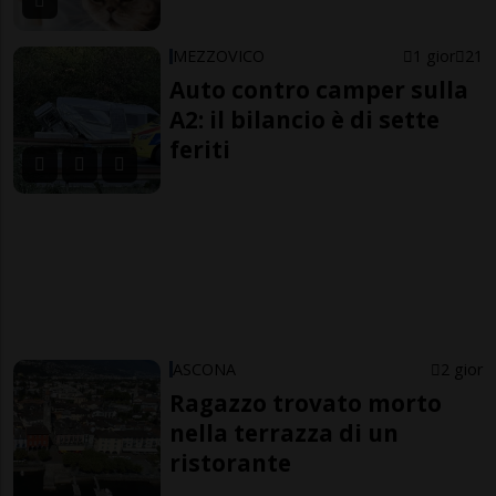
MEZZOVICO
1 gior
21
Auto contro camper sulla
A2: il bilancio è di sette
feriti
ASCONA
2 gior
Ragazzo trovato morto
nella terrazza di un
ristorante