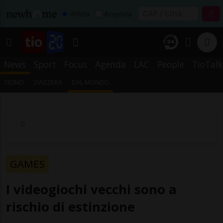
Affitta
Acquista
News
Sport
Focus
Agenda
LAC
People
TioTalk
TICINO
SVIZZERA
DAL MONDO
GAMES
I videogiochi vecchi sono a
rischio di estinzione