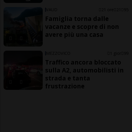
VAUD
21 ore
21
95
Famiglia torna dalle
vacanze e scopre di non
avere più una casa
MEZZOVICO
1 gior
99
Traffico ancora bloccato
sulla A2, automobilisti in
strada e tanta
frustrazione