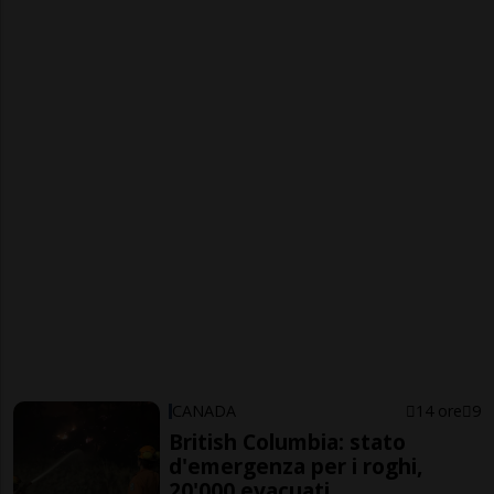
CANADA
14 ore
9
British Columbia: stato
d'emergenza per i roghi,
20'000 evacuati