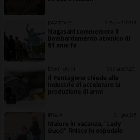
GIAPPONE
19 ore
10
13
Nagasaki commemora il
bombardamento atomico di
81 anni fa
STATI UNITI
19 ore
7
71
Il Pentagono chiede alle
industrie di accelerare la
produzione di armi
ITALIA
1 gior
15
Malore in vacanza, "Lady
Gucci" finisce in ospedale