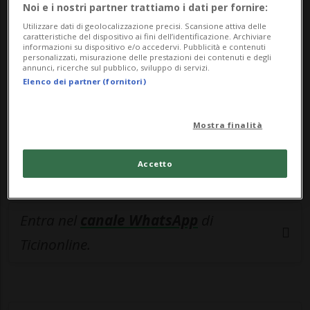
Noi e i nostri partner trattiamo i dati per fornire:
esclusivo!
Utilizzare dati di geolocalizzazione precisi. Scansione attiva delle
caratteristiche del dispositivo ai fini dell’identificazione. Archiviare
informazioni su dispositivo e/o accedervi. Pubblicità e contenuti
Sottoscrivi un abbonamento
Archivio
per
personalizzati, misurazione delle prestazioni dei contenuti e degli
annunci, ricerche sul pubblico, sviluppo di servizi.
leggere questo articolo, oppure scegli
Elenco dei partner (fornitori)
MyTioAbo
per accedere all'archivio e
navigare su sito e app senza pubblicità.
Mostra finalità
ACCEDI
Accetto
Entra nel
canale WhatsApp
di
Ticinonline.