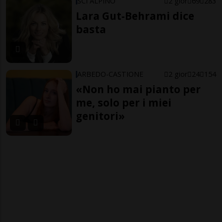
SCI ALPINO
2 gior
69
283
Lara Gut-Behrami dice
basta
ARBEDO-CASTIONE
2 gior
24
154
«Non ho mai pianto per
me, solo per i miei
genitori»