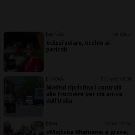
MONDO
9 ore
7
Eclissi solare, occhio ai
pericoli
SPAGNA
19 ore
12
96
Madrid ripristina i controlli
alle frontiere per chi arriva
dall'Italia
IRAN
20 ore
1
52
«Mojtaba Khamenei è grave,