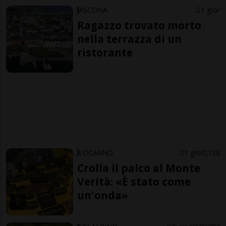
ASCONA
1 gior
Ragazzo trovato morto
nella terrazza di un
ristorante
LOCARNO
1 gior
128
Crolla il palco al Monte
Verità: «È stato come
un'onda»