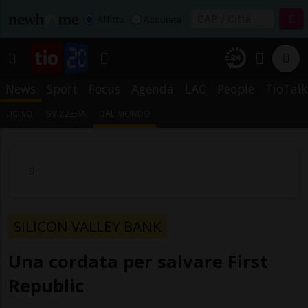
Affitta
Acquista
News
Sport
Focus
Agenda
LAC
People
TioTalk
TICINO
SVIZZERA
DAL MONDO
SILICON VALLEY BANK
Una cordata per salvare First
Republic