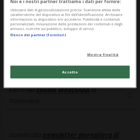
esclusivo!
Noi e i nostri partner trattiamo i dati per fornire:
Utilizzare dati di geolocalizzazione precisi. Scansione attiva delle
Sottoscrivi un abbonamento
Archivio
per
caratteristiche del dispositivo ai fini dell’identificazione. Archiviare
informazioni su dispositivo e/o accedervi. Pubblicità e contenuti
leggere questo articolo, oppure scegli
personalizzati, misurazione delle prestazioni dei contenuti e degli
annunci, ricerche sul pubblico, sviluppo di servizi.
MyTioAbo
per accedere all'archivio e
Elenco dei partner (fornitori)
navigare su sito e app senza pubblicità.
Mostra finalità
ACCEDI
Accetto
Entra nel
canale WhatsApp
di
Ticinonline.
Iscriviti alla
newsletter giornaliera di