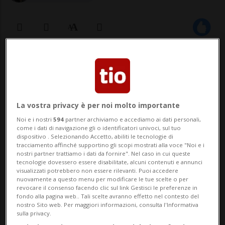
16 mar 2023 - 17:30
WASHINGTON - Le più grandi banche
statunitensi sarebbero pronte a unire le
La vostra privacy è per noi molto importante
Noi e i nostri
594
partner archiviamo e accediamo ai dati personali,
forze in una cordata per salvare First
come i dati di navigazione gli o identificatori univoci, sul tuo
dispositivo . Selezionando Accetto, abiliti le tecnologie di
Republic. La banca regionale statunitense
tracciamento affinché supportino gli scopi mostrati alla voce "Noi e i
nostri partner trattiamo i dati da fornire". Nel caso in cui queste
è tra quelle più in bilico dopo il fallimento
tecnologie dovessero essere disabilitate, alcuni contenuti e annunci
visualizzati potrebbero non essere rilevanti. Puoi accedere
di Silicon Valley Bank e le...
nuovamente a questo menu per modificare le tue scelte o per
revocare il consenso facendo clic sul link Gestisci le preferenze in
fondo alla pagina web.. Tali scelte avranno effetto nel contesto del
nostro Sito web. Per maggiori informazioni, consulta l'Informativa
🔐 Sblocca il nostro archivio
sulla privacy.