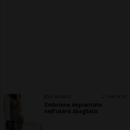
DAL MONDO
7 ore
4
42
Embrione impiantato
nell'utero sbagliato