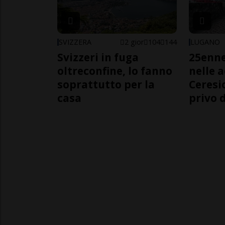
SVIZZERA
2 gior
104
144
LUGANO
Svizzeri in fuga
25enn
oltreconfine, lo fanno
nelle 
soprattutto per la
Ceresi
casa
privo d