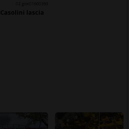
E
2 gior
160
393
Casolini lascia