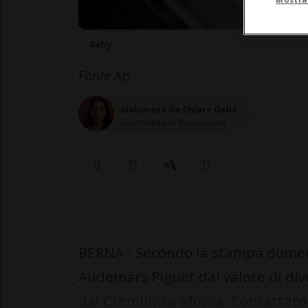
Getty
Fonte Ats
elaborata da Chiara Gallè
Giornalista in formazione
BERNA - Secondo la stampa domenic
Audemars Piguet dal valore di diver
dal Cremlino a Mosca. Contattato 