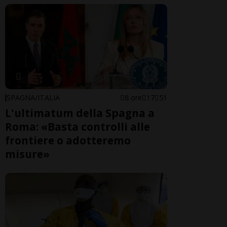
SPAGNA/ITALIA
8 ore
17
51
L'ultimatum della Spagna a
Roma: «Basta controlli alle
frontiere o adotteremo
misure»