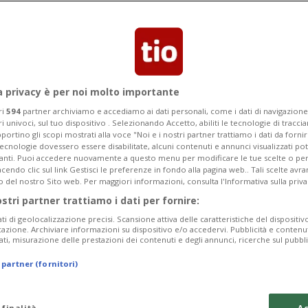
to irruzione nella filiale locale di
violazioni doganali
a privacy è per noi molto importante
ri
594
partner archiviamo e accediamo ai dati personali, come i dati di navigazione 
ri univoci, sul tuo dispositivo . Selezionando Accetto, abiliti le tecnologie di tracc
portino gli scopi mostrati alla voce "Noi e i nostri partner trattiamo i dati da fornir
tecnologie dovessero essere disabilitate, alcuni contenuti e annunci visualizzati 
vanti. Puoi accedere nuovamente a questo menu per modificare le tue scelte o per
endo clic sul link Gestisci le preferenze in fondo alla pagina web.. Tali scelte avr
o del nostro Sito web. Per maggiori informazioni, consulta l'Informativa sulla priva
ostri partner trattiamo i dati per fornire:
ati di geolocalizzazione precisi. Scansione attiva delle caratteristiche del dispositivo 
icazione. Archiviare informazioni su dispositivo e/o accedervi. Pubblicità e contenu
ati, misurazione delle prestazioni dei contenuti e degli annunci, ricerche sul pubbl
 partner (fornitori)
 finalità
Ac