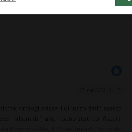
27 mar 2022 - 11:15
ale, orologi svizzeri di lusso della marca
si milioni di franchi sono stati confiscati
da Keystone-Ats, il Dipartimento federale