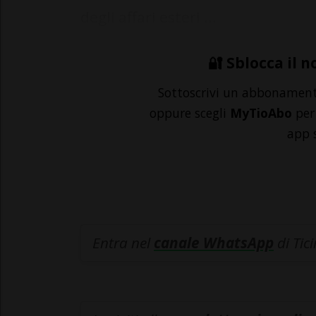
degli affari esteri ...
🔐 Sblocca il n
Sottoscrivi un abbonamen
oppure scegli
MyTioAbo
per 
app 
Entra nel
canale WhatsApp
di Tic