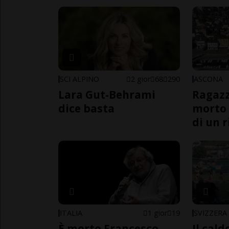
SCI ALPINO
2 gior
68
290
ASCONA
Lara Gut-Behrami
Ragazz
dice basta
morto 
di un 
ITALIA
1 gior
19
SVIZZERA
È morto Francesco
Il cal