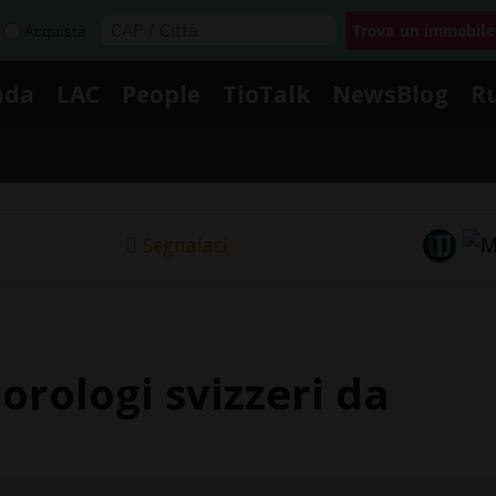
Acquista
nda
LAC
People
TioTalk
NewsBlog
R
Segnalaci
rologi svizzeri da