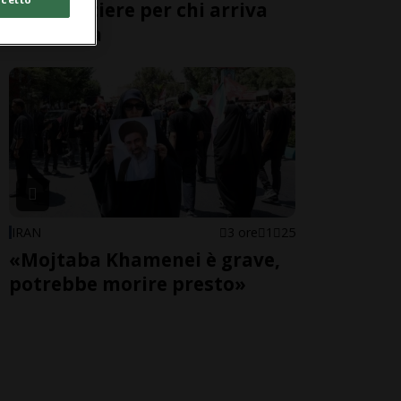
alle frontiere per chi arriva
dall'Italia
IRAN
3 ore
1
25
«Mojtaba Khamenei è grave,
potrebbe morire presto»