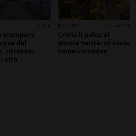
2 gior
LOCARNO
11 ore
132
e scompare
Crolla il palco al
acque del
Monte Verità: «È stato
o, ritrovato
come un'onda»
i vita