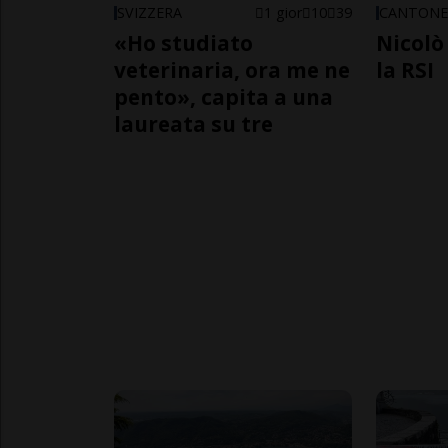
SVIZZERA
1 gior
10
39
CANTON
«Ho studiato
Nicolò 
veterinaria, ora me ne
la RSI
pento», capita a una
laureata su tre