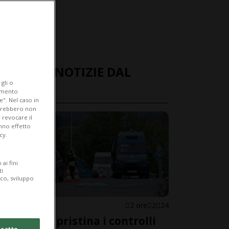
ULTIME NOTIZIE DAL
gli o
MONDO
iamento
e". Nel caso in
potrebbero non
 revocare il
anno effetto
cy.
ai fini
ti
ico, sviluppo
SPAGNA
2 ore
2
24
Madrid ripristina i controlli
cetto