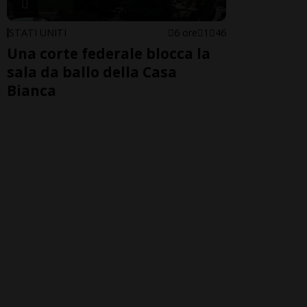
STATI UNITI
6 ore
1
46
Una corte federale blocca la
sala da ballo della Casa
Bianca