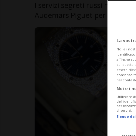
I servizi segreti russi hanno fat
Audemars Piguet per presunte 
La vostr
Noi e i nost
identificato
affinché sup
cui queste 
essere rile
consenso fac
nel contest
Noi e i n
Utilizzare d
dell’identif
personalizz
di servizi.
Elenco dei
Mostra