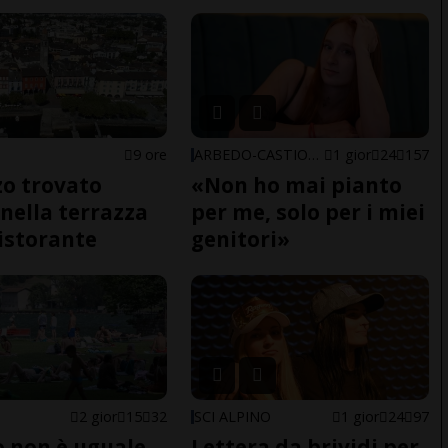
9 ore
ARBEDO-CASTIONE
1 gior
24
157
o trovato
«Non ho mai pianto
nella terrazza
per me, solo per i miei
ristorante
genitori»
2 gior
15
32
SCI ALPINO
1 gior
24
97
do non è uguale
Lettera da brividi per