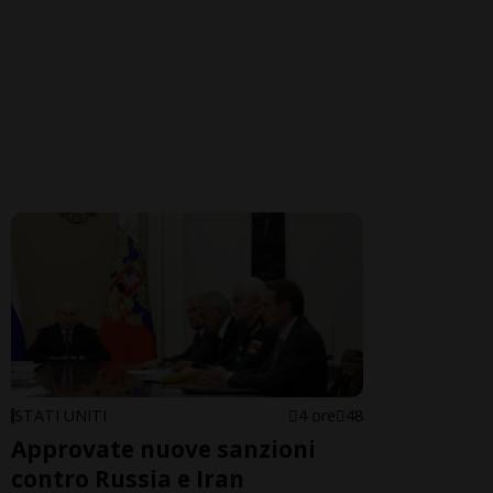
STATI UNITI
4 ore
48
Approvate nuove sanzioni
contro Russia e Iran