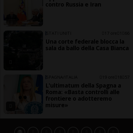
contro Russia e Iran
STATI UNITI
17 ore
1
66
Una corte federale blocca la
sala da ballo della Casa Bianca
SPAGNA/ITALIA
19 ore
18
57
L'ultimatum della Spagna a
Roma: «Basta controlli alle
frontiere o adotteremo
misure»