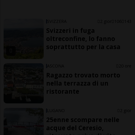
SVIZZERA
2 gior
106
143
Svizzeri in fuga
oltreconfine, lo fanno
soprattutto per la casa
ASCONA
20 ore
Ragazzo trovato morto
nella terrazza di un
ristorante
LUGANO
2 gior
25enne scompare nelle
acque del Ceresio,