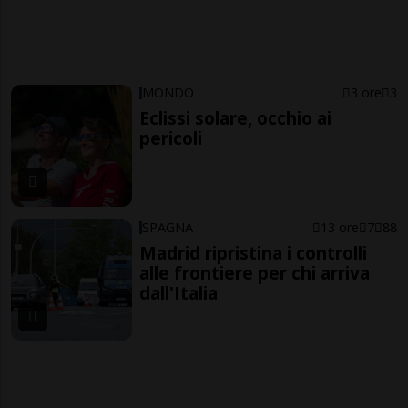
MONDO
3 ore
3
Eclissi solare, occhio ai
pericoli
SPAGNA
13 ore
7
88
Madrid ripristina i controlli
alle frontiere per chi arriva
dall'Italia