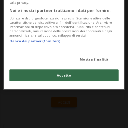
decisamente più piccolo: un editore a
sulla privacy.
Noi e i nostri partner trattiamo i dati per fornire:
conduzione familiare del Midwest
Utilizzare dati di geolocalizzazione precisi. Scansione attiva delle
statunite...
caratteristiche del dispositivo ai fini dell’identificazione. Archiviare
informazioni su dispositivo e/o accedervi. Pubblicità e contenuti
personalizzati, misurazione delle prestazioni dei contenuti e degli
annunci, ricerche sul pubblico, sviluppo di servizi.
🔐 Sblocca il nostro archivio
Elenco dei partner (fornitori)
esclusivo!
Mostra finalità
Sottoscrivi un abbonamento
Archivio
per
leggere questo articolo, oppure scegli
Accetto
MyTioAbo
per accedere all'archivio e
navigare su sito e app senza pubblicità.
ACCEDI