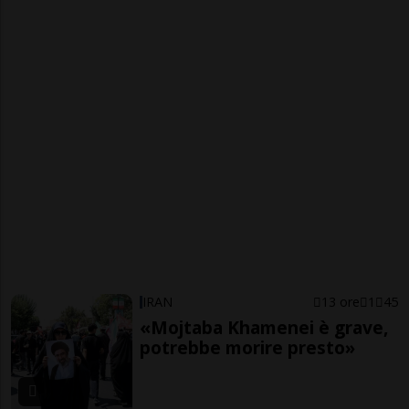
IRAN
13 ore
1
45
«Mojtaba Khamenei è grave,
potrebbe morire presto»