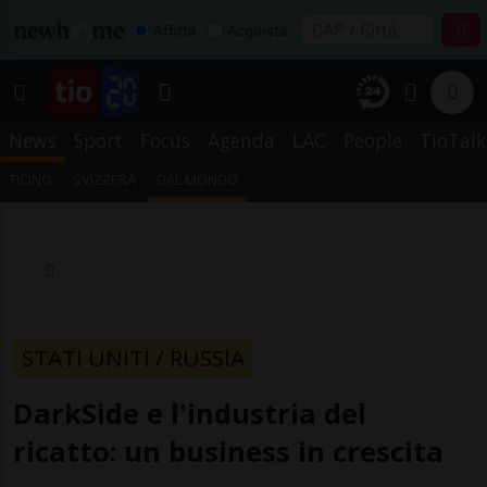
Affitta
Acquista
News
Sport
Focus
Agenda
LAC
People
TioTalk
TICINO
SVIZZERA
DAL MONDO
STATI UNITI / RUSSIA
DarkSide e l'industria del
ricatto: un business in crescita