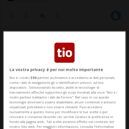
31 mag 2021 - 08:06
La vostra privacy è per noi molto importante
Noi e i nostri
594
partner archiviamo e accediamo ai dati personali,
come i dati di navigazione gli o identificatori univoci, sul tuo
dispositivo . Selezionando Accetto, abiliti le tecnologie di
NEW YORK - DarkSide, l'organizzazione
tracciamento affinché supportino gli scopi mostrati alla voce "Noi e i
nostri partner trattiamo i dati da fornire". Nel caso in cui queste
criminale russa autrice dell'attacco hacker
tecnologie dovessero essere disabilitate, alcuni contenuti e annunci
visualizzati potrebbero non essere rilevanti. Puoi accedere
all'oleodotto Colonial Pipeline, ha
nuovamente a questo menu per modificare le tue scelte o per
revocare il consenso facendo clic sul link Gestisci le preferenze in
recentemente preso di mira un bersaglio
fondo alla pagina web.. Tali scelte avranno effetto nel contesto del
nostro Sito web. Per maggiori informazioni, consulta l'Informativa