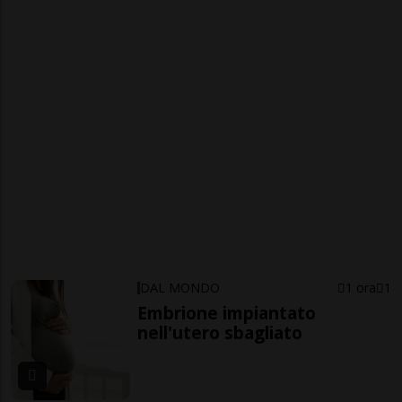
DAL MONDO
1 ora
1
Embrione impiantato
nell'utero sbagliato