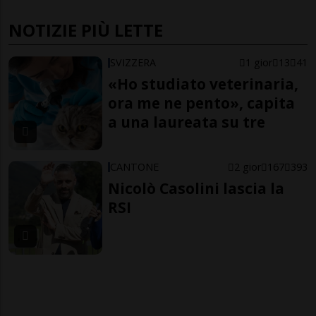
NOTIZIE PIÙ LETTE
SVIZZERA
1 gior
13
41
«Ho studiato veterinaria,
ora me ne pento», capita
a una laureata su tre
CANTONE
2 gior
167
393
Nicolò Casolini lascia la
RSI