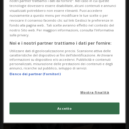
nostri partner trattiamo i dati da fornire". Nel caso in cui queste
tecnologie dovessero essere disabilitate, alcuni contenuti e annunci
visualizzati potrebbero non essere rilevanti. Puoi accedere
nuovamente a questo menu per modificare le tue scelte o per
revocare il consenso facendo clic sul link Gestisci le preferenze in
fondo alla pagina web.. Tali scelte avranno effetto nel contesto del
nostro Sito web. Per maggiori informazioni, consulta l'Informativa
sulla privacy.
Noi e i nostri partner trattiamo i dati per fornire:
Notizie su Darkside
Utilizzare dati di geolocalizzazione precisi. Scansione attiva delle
caratteristiche del dispositivo ai fini dell’identificazione. Archiviare
informazioni su dispositivo e/o accedervi. Pubblicità e contenuti
personalizzati, misurazione delle prestazioni dei contenuti e degli
annunci, ricerche sul pubblico, sviluppo di servizi.
Segui le notizie e gli approfondimenti su
Elenco dei partner (fornitori)
Darkside.
Mostra finalità
Accetto