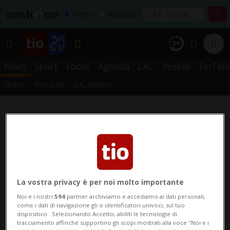
Affitta
Acquista
News
Sport
Focus
Agenda
LAC
People
TioTalk
TICINO
SVIZZERA
DAL MONDO
La vostra privacy è per noi molto importante
Noi e i nostri
594
partner archiviamo e accediamo ai dati personali,
come i dati di navigazione gli o identificatori univoci, sul tuo
dispositivo . Selezionando Accetto, abiliti le tecnologie di
tracciamento affinché supportino gli scopi mostrati alla voce "Noi e i