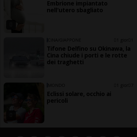
Embrione impiantato
nell'utero sbagliato
CINA/GIAPPONE
1 gior
1
Tifone Delfino su Okinawa, la
Cina chiude i porti e le rotte
dei traghetti
MONDO
1 gior
7
Eclissi solare, occhio ai
pericoli