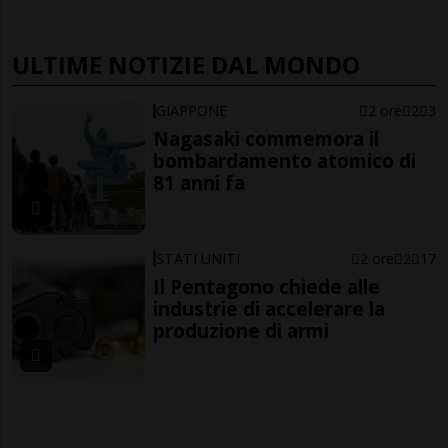
ULTIME NOTIZIE DAL MONDO
GIAPPONE
2 ore
2
3
Nagasaki commemora il
bombardamento atomico di
81 anni fa
STATI UNITI
2 ore
2
17
Il Pentagono chiede alle
industrie di accelerare la
produzione di armi