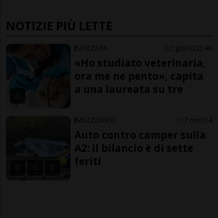
NOTIZIE PIÙ LETTE
SVIZZERA
2 gior
22
46
«Ho studiato veterinaria,
ora me ne pento», capita
a una laureata su tre
MEZZOVICO
17 ore
14
Auto contro camper sulla
A2: il bilancio è di sette
feriti