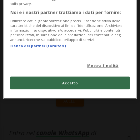
stato John Ivankoe di JPMorgan a rivedere
sulla privacy.
al rialzo l'obiettivo di prezzo del titolo ...
Noi e i nostri partner trattiamo i dati per fornire:
Utilizzare dati di geolocalizzazione precisi. Scansione attiva delle
caratteristiche del dispositivo ai fini dell’identificazione. Archiviare
informazioni su dispositivo e/o accedervi. Pubblicità e contenuti
🔐 Sblocca il nostro archivio
personalizzati, misurazione delle prestazioni dei contenuti e degli
annunci, ricerche sul pubblico, sviluppo di servizi.
esclusivo!
Elenco dei partner (fornitori)
Sottoscrivi un abbonamento
Archivio
per
leggere questo articolo, oppure scegli
Mostra finalità
MyTioAbo
per accedere all'archivio e
Accetto
navigare su sito e app senza pubblicità.
ACCEDI
Entra nel
canale WhatsApp
di