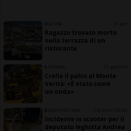
ASCONA
1 gior
Ragazzo trovato morto
nella terrazza di un
ristorante
LOCARNO
1 gior
133
Crolla il palco al Monte
Verità: «È stato come
un'onda»
MEZZOVICO-VIRA
20 ore
115
252
Incidente in scooter per il
deputato leghista Andrea