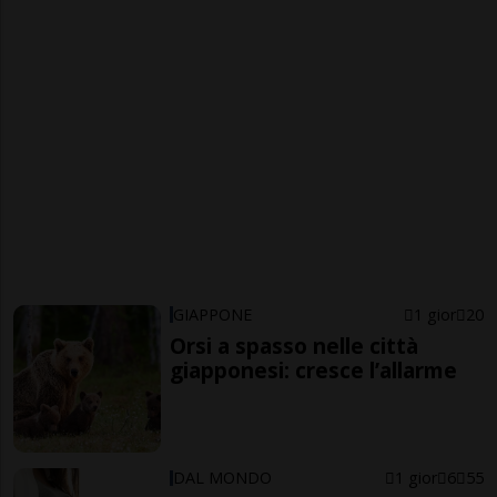
GIAPPONE
1 gior
20
Orsi a spasso nelle città
giapponesi: cresce l’allarme
DAL MONDO
1 gior
6
55