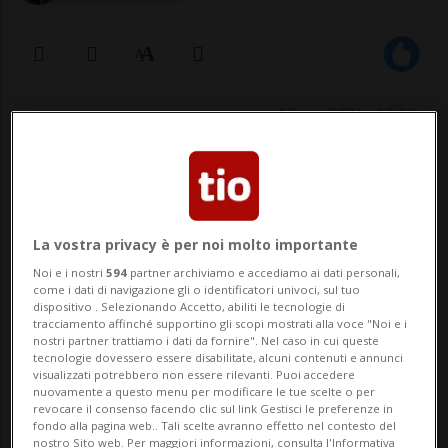
12 apr 2021 - 19:00
La vostra privacy è per noi molto importante
Noi e i nostri
594
partner archiviamo e accediamo ai dati personali,
come i dati di navigazione gli o identificatori univoci, sul tuo
dispositivo . Selezionando Accetto, abiliti le tecnologie di
NEW YORK - Nell'ultimo mese le azioni di
tracciamento affinché supportino gli scopi mostrati alla voce "Noi e i
nostri partner trattiamo i dati da fornire". Nel caso in cui queste
McDonald's sono aumentate, ma secondo
tecnologie dovessero essere disabilitate, alcuni contenuti e annunci
visualizzati potrebbero non essere rilevanti. Puoi accedere
gli analisti anche nel prossimo futuro
nuovamente a questo menu per modificare le tue scelte o per
revocare il consenso facendo clic sul link Gestisci le preferenze in
bisogna attendersi una crescita. Oggi è
fondo alla pagina web.. Tali scelte avranno effetto nel contesto del
nostro Sito web. Per maggiori informazioni, consulta l'Informativa