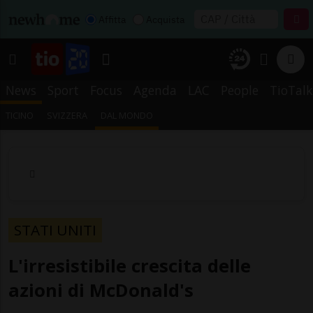
Affitta
Acquista
News
Sport
Focus
Agenda
LAC
People
TioTalk
TICINO
SVIZZERA
DAL MONDO
STATI UNITI
L'irresistibile crescita delle
azioni di McDonald's