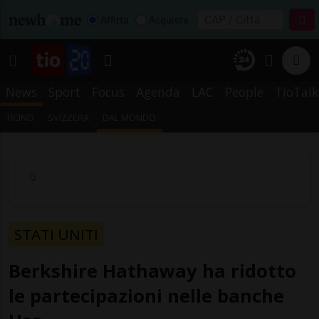
Affitta
Acquista
News
Sport
Focus
Agenda
LAC
People
TioTalk
TICINO
SVIZZERA
DAL MONDO
STATI UNITI
Berkshire Hathaway ha ridotto
le partecipazioni nelle banche