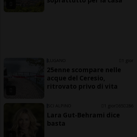
LUGANO
1 gior
25enne scompare nelle
acque del Ceresio,
ritrovato privo di vita
SCI ALPINO
1 gior
65
286
Lara Gut-Behrami dice
basta