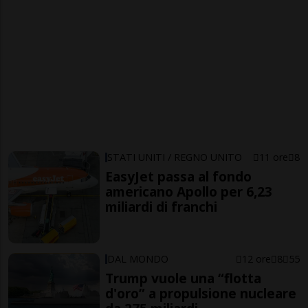
STATI UNITI / REGNO UNITO
11 ore
8
EasyJet passa al fondo
americano Apollo per 6,23
miliardi di franchi
DAL MONDO
12 ore
8
55
Trump vuole una “flotta
d'oro” a propulsione nucleare