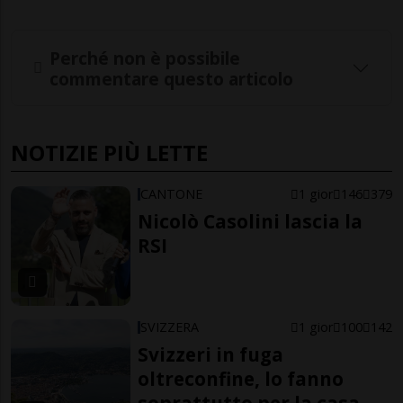
Perché non è possibile
commentare questo articolo
NOTIZIE PIÙ LETTE
CANTONE
1 gior
146
379
Nicolò Casolini lascia la
RSI
SVIZZERA
1 gior
100
142
Svizzeri in fuga
oltreconfine, lo fanno
soprattutto per la casa