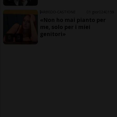
ARBEDO-CASTIONE
1 gior
24
159
«Non ho mai pianto per
me, solo per i miei
genitori»