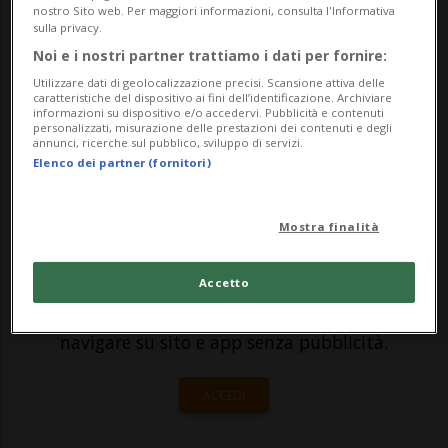
ha ridotto le proprie partecipazioni nei
nostro Sito web. Per maggiori informazioni, consulta l'Informativa
sulla privacy.
maggiori istituti, uscendo completamente
Noi e i nostri partner trattiamo i dati per fornire:
da Goldman Sachs. Berkshire Hathaway è
Utilizzare dati di geolocalizzazione precisi. Scansione attiva delle
caratteristiche del dispositivo ai fini dell’identificazione. Archiviare
p...
informazioni su dispositivo e/o accedervi. Pubblicità e contenuti
personalizzati, misurazione delle prestazioni dei contenuti e degli
annunci, ricerche sul pubblico, sviluppo di servizi.
Elenco dei partner (fornitori)
🔐 Sblocca il nostro archivio
esclusivo!
Mostra finalità
Sottoscrivi un abbonamento
Archivio
per
leggere questo articolo, oppure scegli
Accetto
MyTioAbo
per accedere all'archivio e
navigare su sito e app senza pubblicità.
ACCEDI