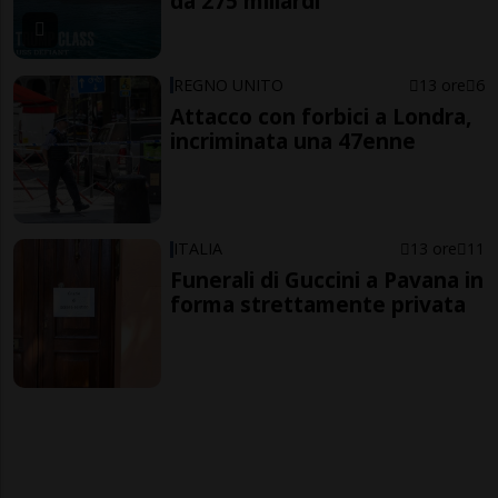
da 275 miliardi
REGNO UNITO
13 ore
6
Attacco con forbici a Londra,
incriminata una 47enne
ITALIA
13 ore
11
Funerali di Guccini a Pavana in
forma strettamente privata