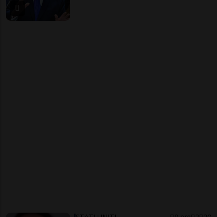
STATI UNITI
9 ore
2
20