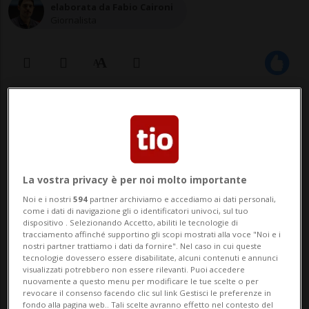
elaborata da Fabio Caironi
Giornalista
15 ago 2020 - 13:13
La vostra privacy è per noi molto importante
Noi e i nostri
594
partner archiviamo e accediamo ai dati personali,
come i dati di navigazione gli o identificatori univoci, sul tuo
dispositivo . Selezionando Accetto, abiliti le tecnologie di
tracciamento affinché supportino gli scopi mostrati alla voce "Noi e i
NEW YORK - Warren Buffett scarica le
nostri partner trattiamo i dati da fornire". Nel caso in cui queste
tecnologie dovessero essere disabilitate, alcuni contenuti e annunci
banche americane: Berkshire Hathaway, la
visualizzati potrebbero non essere rilevanti. Puoi accedere
nuovamente a questo menu per modificare le tue scelte o per
holding che fa capo al guru della finanza,
revocare il consenso facendo clic sul link Gestisci le preferenze in
fondo alla pagina web.. Tali scelte avranno effetto nel contesto del