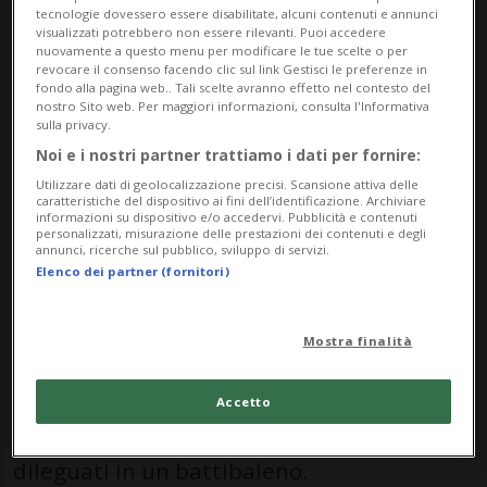
Limeira (San Paolo).
tecnologie dovessero essere disabilitate, alcuni contenuti e annunci
visualizzati potrebbero non essere rilevanti. Puoi accedere
I responsabili del servizio, come riportato
nuovamente a questo menu per modificare le tue scelte o per
revocare il consenso facendo clic sul link Gestisci le preferenze in
da vari media tra cui CNN Brasil, si erano
fondo alla pagina web.. Tali scelte avranno effetto nel contesto del
nostro Sito web. Per maggiori informazioni, consulta l'Informativa
sulla privacy.
dimenticati di assicurarla con la corda,
Noi e i nostri partner trattiamo i dati per fornire:
condannandola - di fatto - a morte certa.
Utilizzare dati di geolocalizzazione precisi. Scansione attiva delle
caratteristiche del dispositivo ai fini dell’identificazione. Archiviare
informazioni su dispositivo e/o accedervi. Pubblicità e contenuti
personalizzati, misurazione delle prestazioni dei contenuti e degli
Il video del tragico lancio è diventato
annunci, ricerche sul pubblico, sviluppo di servizi.
Elenco dei partner (fornitori)
rapidamente virale
, così come
l'esclamazione «Ragazzi, la corda, la
Mostra finalità
corda!» da parte degli uomini che
gestivano una compagnia di bungee
Accetto
jumping senza licenza, i quali si sono
dileguati in un battibaleno.