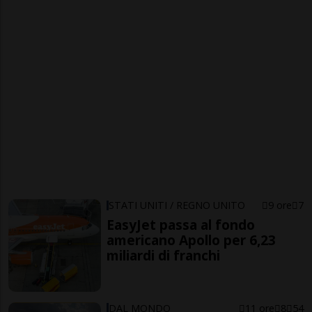
STATI UNITI / REGNO UNITO
9 ore
7
EasyJet passa al fondo
americano Apollo per 6,23
miliardi di franchi
DAL MONDO
11 ore
8
54