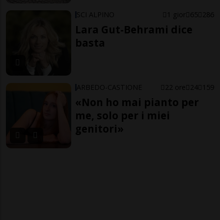
SCI ALPINO
1 gior
65
286
Lara Gut-Behrami dice
basta
ARBEDO-CASTIONE
22 ore
24
159
«Non ho mai pianto per
me, solo per i miei
genitori»