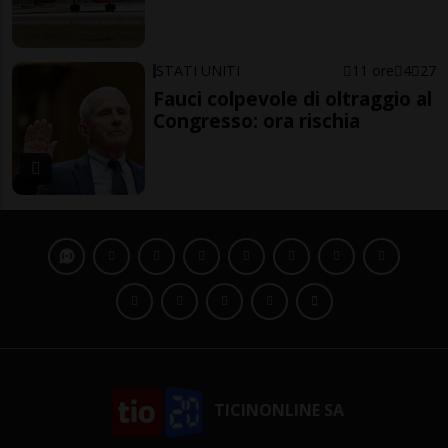
STATI UNITI
11 ore
4
27
Fauci colpevole di oltraggio al
Congresso: ora rischia
TICINONLINE SA