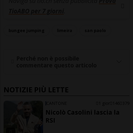
Naviga su tio.ch senza pubblicità
Prova
TioABO per 7 giorni
.
bungee jumping
limeira
san paolo
Perché non è possibile
commentare questo articolo
NOTIZIE PIÙ LETTE
CANTONE
1 gior
146
379
Nicolò Casolini lascia la
RSI