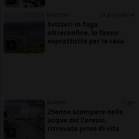
SVIZZERA
1 gior
100
141
Svizzeri in fuga
oltreconfine, lo fanno
soprattutto per la casa
LUGANO
1 gior
25enne scompare nelle
acque del Ceresio,
ritrovato privo di vita