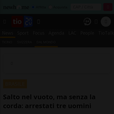
Affitta
Acquista
News
Sport
Focus
Agenda
LAC
People
TioTalk
TICINO
SVIZZERA
DAL MONDO
BRASILE
Salto nel vuoto, ma senza la
corda: arrestati tre uomini