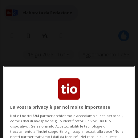
elaborata da Redazione
15 giu 2026 - 16:18
Aggiornamento 17:53
SAN PAOLO - Sono finiti in manette,
malgrado il tentativo di sottrarsi alla
giustizia, i quattro responsabili della
morte di una studentessa universitaria
La vostra privacy è per noi molto importante
21enne che si era affidata a loro per un
Noi e i nostri
594
partner archiviamo e accediamo ai dati personali,
come i dati di navigazione gli o identificatori univoci, sul tuo
tuffo di bungee jumping dall'esito letale a
dispositivo . Selezionando Accetto, abiliti le tecnologie di
tracciamento affinché supportino gli scopi mostrati alla voce "Noi e i
nostri partner trattiamo i dati da fornire". Nel caso in cui queste