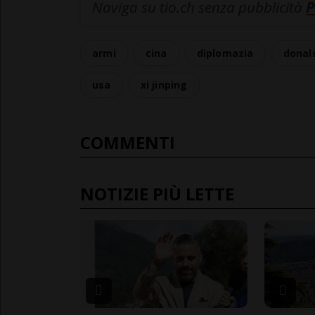
Naviga su tio.ch senza pubblicità
P
armi
cina
diplomazia
donal
usa
xi jinping
COMMENTI
NOTIZIE PIÙ LETTE