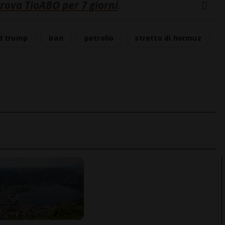
rova TioABO per 7 giorni
.
d trump
iran
petrolio
stretto di hormuz