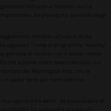
ggiamento militare» a Teheran. «Lo ha
 importante», ha proseguito, parlando degli
aggiamento militare» all'Iran e «lo ha
 ha aggiunto Trump al programma 'Hannity'
a giornata di incontri con il leader cinese.
erito che aziende cinesi hanno discusso con
 riportato dal Washington Post, con la
o un paese terzo per confondere la
rmuz aperto e ha detto: 'Se posso essere di
 contributo'», ha aggiunto il presidente