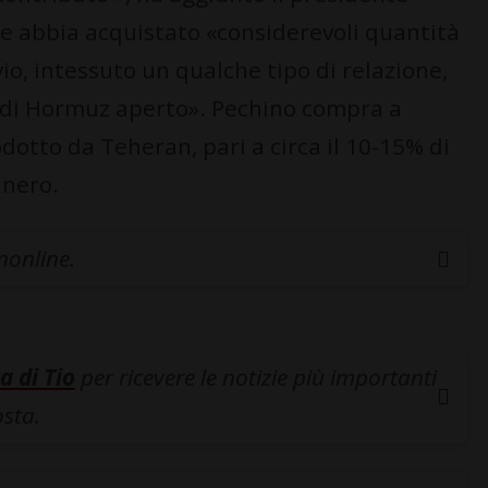
e abbia acquistato «considerevoli quantità
vio, intessuto un qualche tipo di relazione,
o di Hormuz aperto». Pechino compra a
odotto da Teheran, pari a circa il 10-15% di
 nero.
inonline.
a di Tio
per ricevere le notizie più importanti
osta.