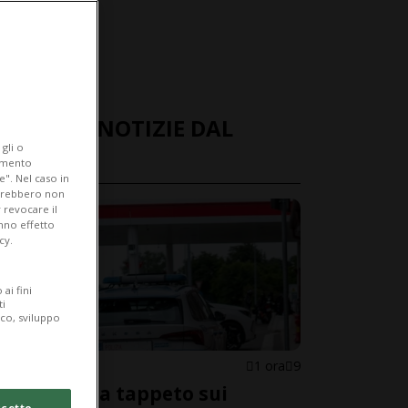
ULTIME NOTIZIE DAL
gli o
MONDO
iamento
e". Nel caso in
potrebbero non
 revocare il
anno effetto
cy.
ai fini
ti
ico, sviluppo
CONFINE
1 ora
9
Controlli a tappeto sui
cetto