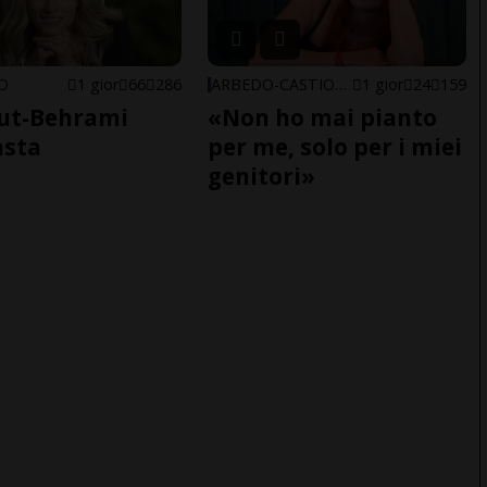
NO
1 gior
66
286
ARBEDO-CASTIONE
1 gior
24
159
ut-Behrami
«Non ho mai pianto
asta
per me, solo per i miei
genitori»