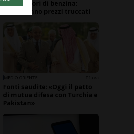
distributori di benzina:
applicavano prezzi truccati
MEDIO ORIENTE
1 ora
Fonti saudite: «Oggi il patto
di mutua difesa con Turchia e
Pakistan»