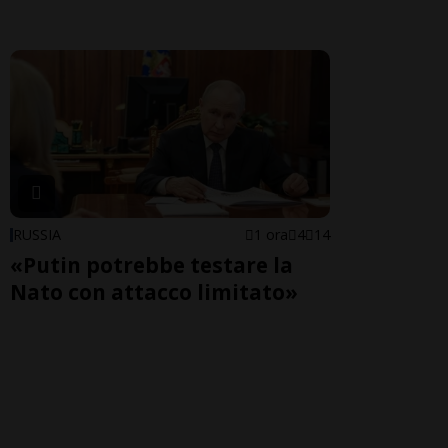
RUSSIA
1 ora
4
14
«Putin potrebbe testare la
Nato con attacco limitato»