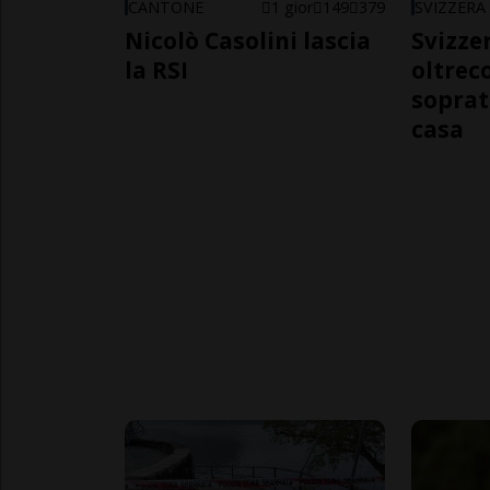
CANTONE
1 gior
149
379
SVIZZERA
Nicolò Casolini lascia
Svizzer
la RSI
oltrec
soprat
casa