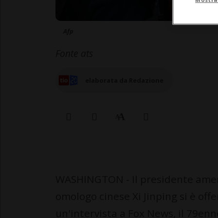
Afp
Fonte ats
elaborata da Redazione
WASHINGTON - Il presidente amer
omologo cinese Xi Jinping si è offer
un'intervista a Fox News, il 79enn