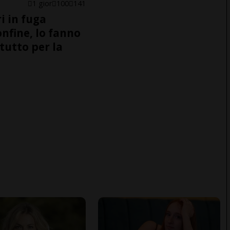
1 gior
100
141
i in fuga
onfine, lo fanno
tutto per la