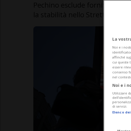
Pechino esclude forniture mili
la stabilità nello Stretto di H
La vostr
Noi e i nost
identificato
affinché sup
cui queste 
essere rile
consenso fac
nel contest
Noi e i n
Utilizzare d
dell’identif
personalizz
di servizi.
Elenco dei
Mostra