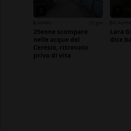
LUGANO
1 gior
SCI ALPI
25enne scompare
Lara G
nelle acque del
dice b
Ceresio, ritrovato
privo di vita