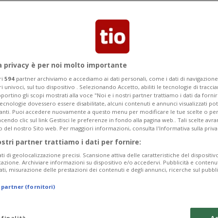
tari a Teheran e punta sul dialogo per
ormuz.
a privacy è per noi molto importante
ri
594
partner archiviamo e accediamo ai dati personali, come i dati di navigazione 
ri univoci, sul tuo dispositivo . Selezionando Accetto, abiliti le tecnologie di tracc
portino gli scopi mostrati alla voce "Noi e i nostri partner trattiamo i dati da fornir
tecnologie dovessero essere disabilitate, alcuni contenuti e annunci visualizzati 
vanti. Puoi accedere nuovamente a questo menu per modificare le tue scelte o per
endo clic sul link Gestisci le preferenze in fondo alla pagina web.. Tali scelte avr
o del nostro Sito web. Per maggiori informazioni, consulta l'Informativa sulla priva
ostri partner trattiamo i dati per fornire:
ati di geolocalizzazione precisi. Scansione attiva delle caratteristiche del dispositivo 
icazione. Archiviare informazioni su dispositivo e/o accedervi. Pubblicità e contenu
ati, misurazione delle prestazioni dei contenuti e degli annunci, ricerche sul pubbl
 partner (fornitori)
 finalità
Ac