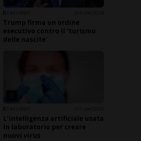
STATI UNITI
10 ore
3
29
Trump firma un ordine
esecutivo contro il 'turismo
delle nascite'
STATI UNITI
11 ore
2
32
L'intelligenza artificiale usata
in laboratorio per creare
nuovi virus