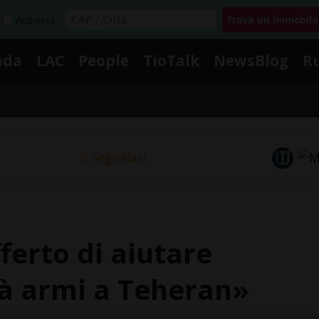
Acquista
nda
LAC
People
TioTalk
NewsBlog
R
Segnalaci
fferto di aiutare
rà armi a Teheran»