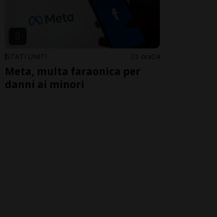
STATI UNITI
1 ora
4
Meta, multa faraonica per
danni ai minori