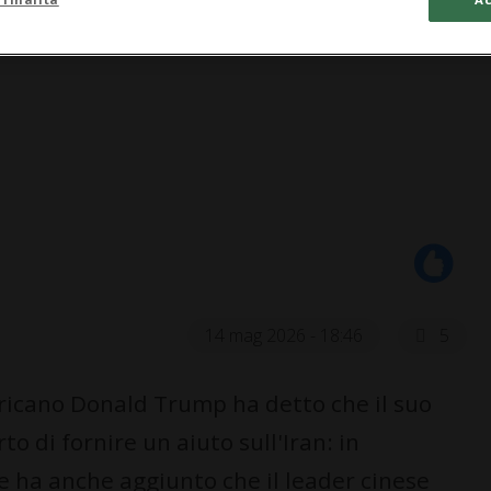
14 mag 2026 - 18:46
5
icano Donald Trump ha detto che il suo
to di fornire un aiuto sull'Iran: in
e ha anche aggiunto che il leader cinese