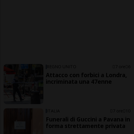
REGNO UNITO
7 ore
6
Attacco con forbici a Londra,
incriminata una 47enne
ITALIA
7 ore
10
Funerali di Guccini a Pavana in
forma strettamente privata