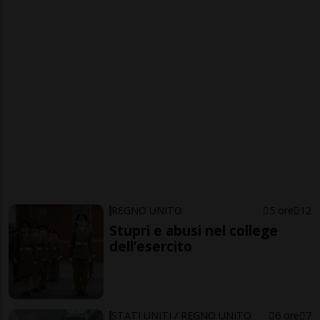
REGNO UNITO
5 ore
12
Stupri e abusi nel college
dell’esercito
STATI UNITI / REGNO UNITO
6 ore
7