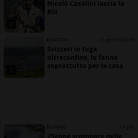
Nicolò Casolini lascia la
RSI
SVIZZERA
1 gior
100
139
Svizzeri in fuga
oltreconfine, lo fanno
soprattutto per la casa
LUGANO
1 gior
25enne scompare nelle