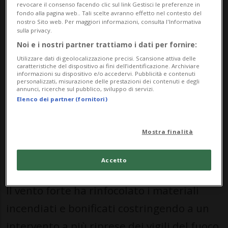
Giardini, in centro storico.
revocare il consenso facendo clic sul link Gestisci le preferenze in
fondo alla pagina web.. Tali scelte avranno effetto nel contesto del
nostro Sito web. Per maggiori informazioni, consulta l'Informativa
sulla privacy.
La sede dell'esposizione artistica è stata
Noi e i nostri partner trattiamo i dati per fornire:
messa sotto controllo grazie al rapido
Utilizzare dati di geolocalizzazione precisi. Scansione attiva delle
caratteristiche del dispositivo ai fini dell’identificazione. Archiviare
intervento degli operatori del 115, ma le
informazioni su dispositivo e/o accedervi. Pubblicità e contenuti
personalizzati, misurazione delle prestazioni dei contenuti e degli
annunci, ricerche sul pubblico, sviluppo di servizi.
fiamme hanno continuato ad alimentarsi
Elenco dei partner (fornitori)
anche dopo i primi interventi di
spegnimento a causa delle forti raffiche di
Mostra finalità
vento che stanno soffiando in laguna da
Accetto
martedì notte.
Il vento forte ha rinfocolato i materiali
incendiati e bonificati costringendo a un
intervento a più riprese dei vigili del fuoco.