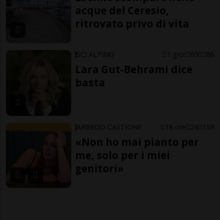
acque del Ceresio,
ritrovato privo di vita
SCI ALPINO
1 gior
65
286
Lara Gut-Behrami dice
basta
ARBEDO-CASTIONE
18 ore
24
159
«Non ho mai pianto per
me, solo per i miei
genitori»