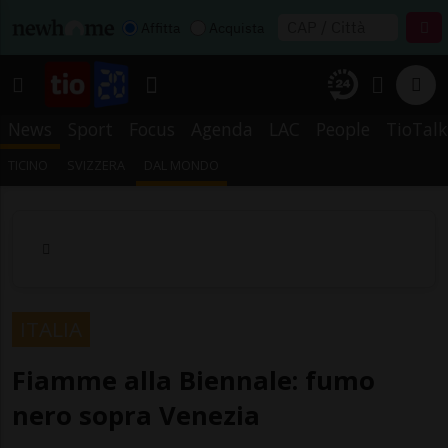
Affitta
Acquista
News
Sport
Focus
Agenda
LAC
People
TioTalk
TICINO
SVIZZERA
DAL MONDO
ITALIA
Fiamme alla Biennale: fumo
nero sopra Venezia