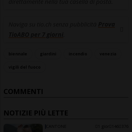
direttamente nella tua casella di posta.
Naviga su tio.ch senza pubblicità
Prova
TioABO per 7 giorni
.
biennale
giardini
incendio
venezia
vigili del fuoco
COMMENTI
NOTIZIE PIÙ LETTE
CANTONE
1 gior
146
376