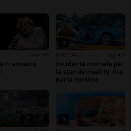
8 ore
15
SVIZZERA
2 gior
5
o Francesco
Incidente mortale per
i
la star dei reality: ora
parla Porsche