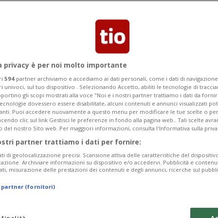
a BBC, mostrano un uomo che
ll'aggressore allontanarsi e, alcuni
a verso la sinagoga
a privacy è per noi molto importante
ri
594
partner archiviamo e accediamo ai dati personali, come i dati di navigazione 
ri univoci, sul tuo dispositivo . Selezionando Accetto, abiliti le tecnologie di tracc
portino gli scopi mostrati alla voce "Noi e i nostri partner trattiamo i dati da fornir
tecnologie dovessero essere disabilitate, alcuni contenuti e annunci visualizzati 
vanti. Puoi accedere nuovamente a questo menu per modificare le tue scelte o per
endo clic sul link Gestisci le preferenze in fondo alla pagina web.. Tali scelte avr
o del nostro Sito web. Per maggiori informazioni, consulta l'Informativa sulla priva
ostri partner trattiamo i dati per fornire:
ati di geolocalizzazione precisi. Scansione attiva delle caratteristiche del dispositivo 
icazione. Archiviare informazioni su dispositivo e/o accedervi. Pubblicità e contenu
ati, misurazione delle prestazioni dei contenuti e degli annunci, ricerche sul pubbl
 partner (fornitori)
 finalità
Ac