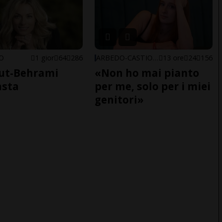
NO
1 gior
64
286
ARBEDO-CASTIONE
13 ore
24
156
ut-Behrami
«Non ho mai pianto
asta
per me, solo per i miei
genitori»