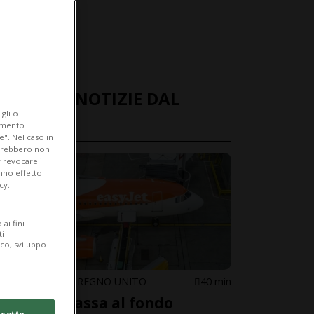
ULTIME NOTIZIE DAL
gli o
MONDO
iamento
e". Nel caso in
potrebbero non
 revocare il
anno effetto
cy.
ai fini
ti
ico, sviluppo
STATI UNITI / REGNO UNITO
40 min
EasyJet passa al fondo
cetto