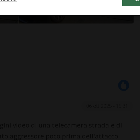
06 ott 2025 - 15:31
ni video di una telecamera stradale di
nto aggressore poco prima dell'attacco