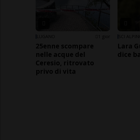
LUGANO
1 gior
SCI ALPI
25enne scompare
Lara G
nelle acque del
dice b
Ceresio, ritrovato
privo di vita