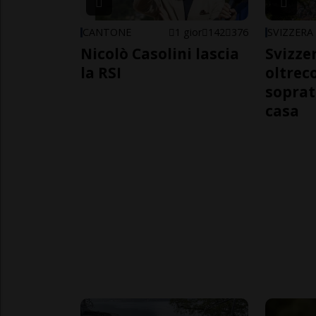
CANTONE
1 gior
142
376
SVIZZERA
Nicolò Casolini lascia
Svizzer
la RSI
oltrec
soprat
casa