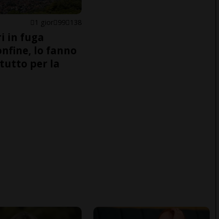
1 gior
99
138
i in fuga
onfine, lo fanno
tutto per la