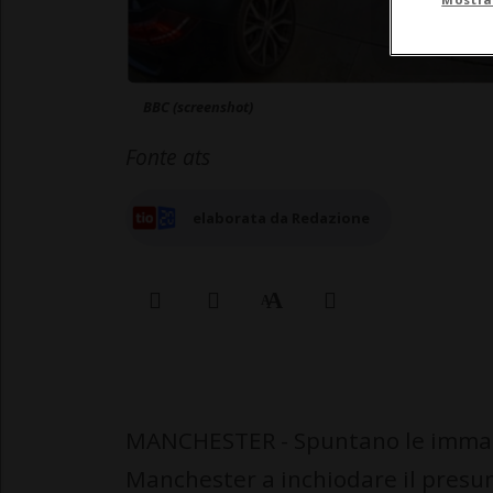
BBC (screenshot)
Fonte ats
elaborata da Redazione
MANCHESTER - Spuntano le immagi
Manchester a inchiodare il presu