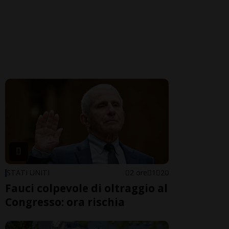
STATI UNITI
2 ore
1
20
Fauci colpevole di oltraggio al
Congresso: ora rischia