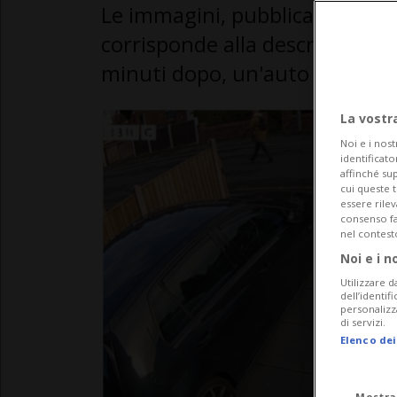
Le immagini, pubblicate dall
corrisponde alla descrizione de
minuti dopo, un'auto che torn
La vostr
Noi e i nost
identificato
affinché sup
cui queste 
essere rile
consenso fac
nel contest
Noi e i n
Utilizzare d
dell’identif
personalizz
di servizi.
Elenco dei
Mostra