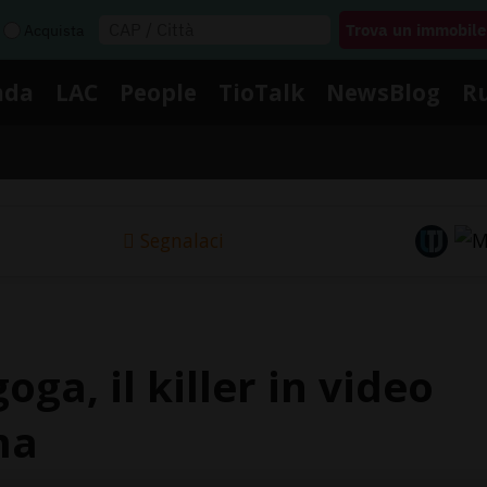
Acquista
nda
LAC
People
TioTalk
NewsBlog
R
Segnalaci
oga, il killer in video
ma