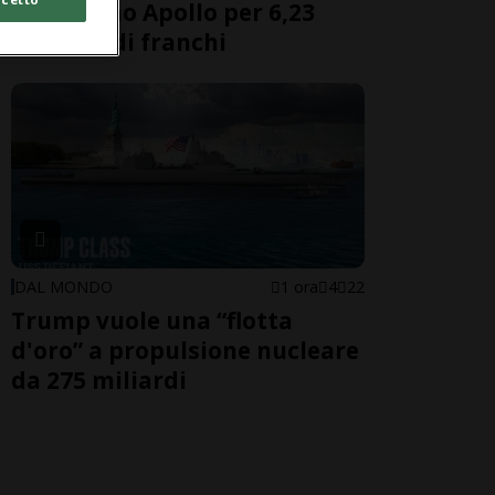
americano Apollo per 6,23
miliardi di franchi
DAL MONDO
1 ora
4
22
Trump vuole una “flotta
d'oro” a propulsione nucleare
da 275 miliardi