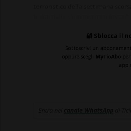
terroristico della settimana scors
fedeli della sinagoga ortodossa d.
🔐 Sblocca il n
Sottoscrivi un abbonamen
oppure scegli
MyTioAbo
per 
app 
Entra nel
canale WhatsApp
di Tic