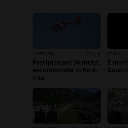
LAVIZZARA
2 gior
ITALIA
Precipita per 30 metri,
È mort
escursionista in fin di
Guccin
vita