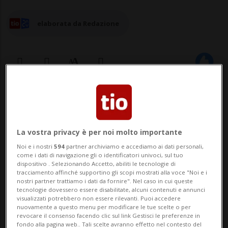
elaborata da Redazione
03 ott 2025 - 14:11
Aggiornamento 15:49
La vostra privacy è per noi molto importante
Noi e i nostri
594
partner archiviamo e accediamo ai dati personali,
come i dati di navigazione gli o identificatori univoci, sul tuo
dispositivo . Selezionando Accetto, abiliti le tecnologie di
tracciamento affinché supportino gli scopi mostrati alla voce "Noi e i
nostri partner trattiamo i dati da fornire". Nel caso in cui queste
tecnologie dovessero essere disabilitate, alcuni contenuti e annunci
TEL AVIV - I 19 attivisti svizzeri - tra cui
visualizzati potrebbero non essere rilevanti. Puoi accedere
nuovamente a questo menu per modificare le tue scelte o per
almeno due ticinesi - fermati da Israele
revocare il consenso facendo clic sul link Gestisci le preferenze in
fondo alla pagina web.. Tali scelte avranno effetto nel contesto del