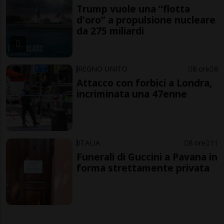
Trump vuole una “flotta
d'oro” a propulsione nucleare
da 275 miliardi
REGNO UNITO
8 ore
6
Attacco con forbici a Londra,
incriminata una 47enne
ITALIA
8 ore
11
Funerali di Guccini a Pavana in
forma strettamente privata