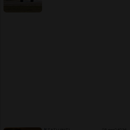
STATI UNITI
8 ore
4
26