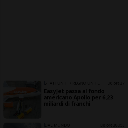
STATI UNITI / REGNO UNITO
6 ore
7
EasyJet passa al fondo
americano Apollo per 6,23
miliardi di franchi
DAL MONDO
8 ore
8
53