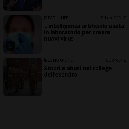
STATI UNITI
4 ore
2
17
L'intelligenza artificiale usata
in laboratorio per creare
nuovi virus
REGNO UNITO
6 ore
12
Stupri e abusi nel college
dell’esercito