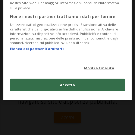
mentre si stavano avvicinando a Gaza sulle
nostro Sito web. Per maggiori informazioni, consulta l'Informativa
sulla privacy.
barche della Global Sumud Flotilla sono
Noi e i nostri partner trattiamo i dati per fornire:
stati portati nella prigione nel deserto del
Utilizzare dati di geolocalizzazione precisi. Scansione attiva delle
caratteristiche del dispositivo ai fini dell’identificazione. Archiviare
Negev, in Israele. Stanno tutti bene...
informazioni su dispositivo e/o accedervi. Pubblicità e contenuti
personalizzati, misurazione delle prestazioni dei contenuti e degli
annunci, ricerche sul pubblico, sviluppo di servizi.
Elenco dei partner (fornitori)
🔐 Sblocca il nostro archivio
esclusivo!
Mostra finalità
Sottoscrivi un abbonamento
Archivio
per
leggere questo articolo, oppure scegli
Accetto
MyTioAbo
per accedere all'archivio e
navigare su sito e app senza pubblicità.
ACCEDI