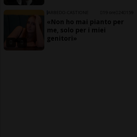
ARBEDO-CASTIONE
19 ore
24
159
«Non ho mai pianto per
me, solo per i miei
genitori»