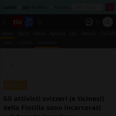
Affitta
Acquista
News
Sport
Focus
Agenda
LAC
People
TioTalk
TICINO
SVIZZERA
DAL MONDO
ISRAELE
Gli attivisti svizzeri (e ticinesi)
della Flotilla sono incarcerati