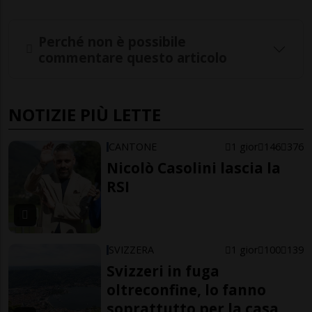
Perché non è possibile
commentare questo articolo
NOTIZIE PIÙ LETTE
CANTONE
1 gior
146
376
Nicolò Casolini lascia la
RSI
SVIZZERA
1 gior
100
139
Svizzeri in fuga
oltreconfine, lo fanno
soprattutto per la casa