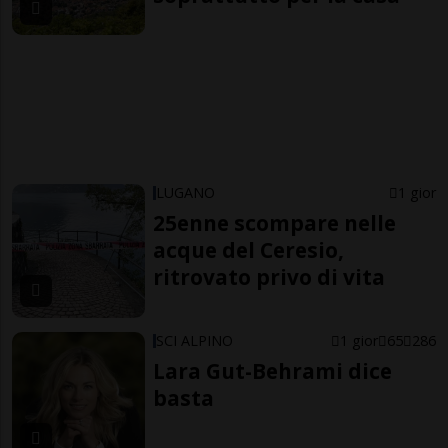
LUGANO
1 gior
25enne scompare nelle
acque del Ceresio,
ritrovato privo di vita
SCI ALPINO
1 gior
65
286
Lara Gut-Behrami dice
basta