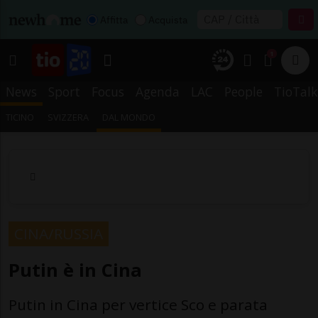
Affitta
Acquista
1
News
Sport
Focus
Agenda
LAC
People
TioTalk
TICINO
SVIZZERA
DAL MONDO
CINA/RUSSIA
Putin è in Cina
Putin in Cina per vertice Sco e parata