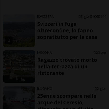
SVIZZERA
3 gior
106
144
Svizzeri in fuga
oltreconfine, lo fanno
soprattutto per la casa
ASCONA
20 ore
Ragazzo trovato morto
nella terrazza di un
ristorante
LUGANO
2 gior
25enne scompare nelle
acque del Ceresio,
ritrovato privo di vita