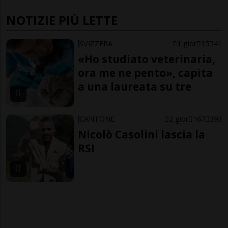
NOTIZIE PIÙ LETTE
SVIZZERA
1 gior
15
41
«Ho studiato veterinaria,
ora me ne pento», capita
a una laureata su tre
CANTONE
2 gior
167
393
Nicolò Casolini lascia la
RSI