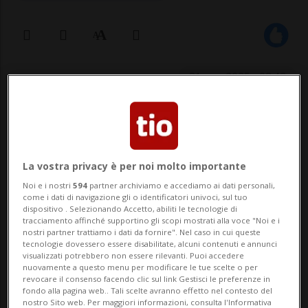
31 ago 2025 - 08:42
La vostra privacy è per noi molto importante
Noi e i nostri
594
partner archiviamo e accediamo ai dati personali,
come i dati di navigazione gli o identificatori univoci, sul tuo
dispositivo . Selezionando Accetto, abiliti le tecnologie di
TIANJIN - Il presidente russo Vladimir Putin
tracciamento affinché supportino gli scopi mostrati alla voce "Noi e i
nostri partner trattiamo i dati da fornire". Nel caso in cui queste
è arrivato stamane a Tianjin in vista
tecnologie dovessero essere disabilitate, alcuni contenuti e annunci
visualizzati potrebbero non essere rilevanti. Puoi accedere
dell'imminente apertura del vertice
nuovamente a questo menu per modificare le tue scelte o per
revocare il consenso facendo clic sul link Gestisci le preferenze in
dell'Organizzazione per la cooperazione di
fondo alla pagina web.. Tali scelte avranno effetto nel contesto del
nostro Sito web. Per maggiori informazioni, consulta l'Informativa