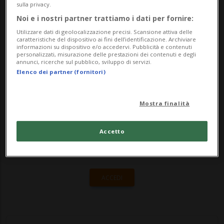
Shanghai (Sco), dando il via alla sua visita
sulla privacy.
in Cina che lo vedrà partecipare
Noi e i nostri partner trattiamo i dati per fornire:
Utilizzare dati di geolocalizzazione precisi. Scansione attiva delle
mercoled...
caratteristiche del dispositivo ai fini dell’identificazione. Archiviare
informazioni su dispositivo e/o accedervi. Pubblicità e contenuti
personalizzati, misurazione delle prestazioni dei contenuti e degli
annunci, ricerche sul pubblico, sviluppo di servizi.
🔐 Sblocca il nostro archivio
Elenco dei partner (fornitori)
esclusivo!
Mostra finalità
Sottoscrivi un abbonamento
Archivio
per
leggere questo articolo, oppure scegli
Accetto
MyTioAbo
per accedere all'archivio e
navigare su sito e app senza pubblicità.
ACCEDI