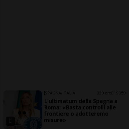
SPAGNA/ITALIA
20 ore
19
59
L'ultimatum della Spagna a
Roma: «Basta controlli alle
frontiere o adotteremo
misure»