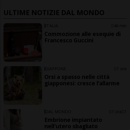
ULTIME NOTIZIE DAL MONDO
ITALIA
46 min
Commozione alle esequie di
Francesco Guccini
GIAPPONE
1 ora
Orsi a spasso nelle città
giapponesi: cresce l’allarme
DAL MONDO
1 ora
1
Embrione impiantato
nell'utero sbagliato