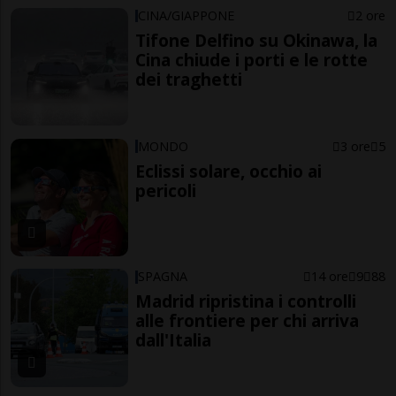
CINA/GIAPPONE
2 ore
Tifone Delfino su Okinawa, la
Cina chiude i porti e le rotte
dei traghetti
MONDO
3 ore
5
Eclissi solare, occhio ai
pericoli
SPAGNA
14 ore
9
88
Madrid ripristina i controlli
alle frontiere per chi arriva
dall'Italia