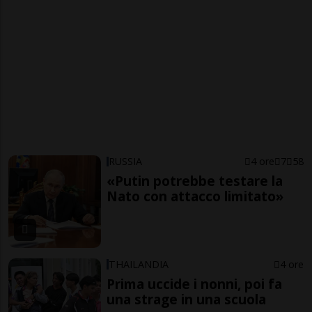
RUSSIA
4 ore
7
58
«Putin potrebbe testare la
Nato con attacco limitato»
THAILANDIA
4 ore
Prima uccide i nonni, poi fa
una strage in una scuola