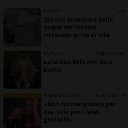
LUGANO
1 gior
25enne scompare nelle
acque del Ceresio,
ritrovato privo di vita
SCI ALPINO
1 gior
66
288
Lara Gut-Behrami dice
basta
ARBEDO-CASTIONE
1 gior
24
159
«Non ho mai pianto per
me, solo per i miei
genitori»