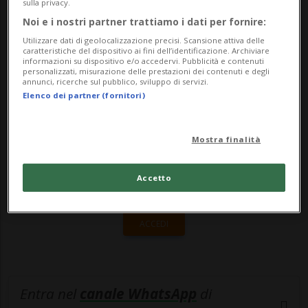
ministro della Difesa Rajnath Singh,
sulla privacy.
Noi e i nostri partner trattiamo i dati per fornire:
previsto pe...
Utilizzare dati di geolocalizzazione precisi. Scansione attiva delle
caratteristiche del dispositivo ai fini dell’identificazione. Archiviare
informazioni su dispositivo e/o accedervi. Pubblicità e contenuti
🔐 Sblocca il nostro archivio
personalizzati, misurazione delle prestazioni dei contenuti e degli
annunci, ricerche sul pubblico, sviluppo di servizi.
esclusivo!
Elenco dei partner (fornitori)
Sottoscrivi un abbonamento
Archivio
per
Mostra finalità
leggere questo articolo, oppure scegli
MyTioAbo
per accedere all'archivio e
Accetto
navigare su sito e app senza pubblicità.
ACCEDI
Entra nel
canale WhatsApp
di