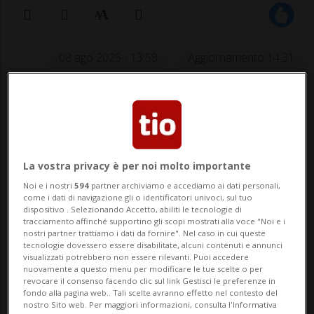
08 ago 2025 - 13:58
Aggiornamento 14:31
La vostra privacy è per noi molto importante
Noi e i nostri
594
partner archiviamo e accediamo ai dati personali,
NUOVA DELHI - L'India ha sospeso i suoi
come i dati di navigazione gli o identificatori univoci, sul tuo
dispositivo . Selezionando Accetto, abiliti le tecnologie di
piani per l'acquisto di nuove armi e aerei
tracciamento affinché supportino gli scopi mostrati alla voce "Noi e i
nostri partner trattiamo i dati da fornire". Nel caso in cui queste
dagli Stati Uniti, in risposta ai dazi imposti
tecnologie dovessero essere disabilitate, alcuni contenuti e annunci
visualizzati potrebbero non essere rilevanti. Puoi accedere
dal presidente Donald Trump, e ha
nuovamente a questo menu per modificare le tue scelte o per
revocare il consenso facendo clic sul link Gestisci le preferenze in
annullato il viaggio a Washington del
fondo alla pagina web.. Tali scelte avranno effetto nel contesto del
nostro Sito web. Per maggiori informazioni, consulta l'Informativa