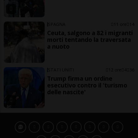
SPAGNA
11 ore
14
Ceuta, salgono a 82 i migranti
morti tentando la traversata
a nuoto
STATI UNITI
12 ore
4
36
Trump firma un ordine
esecutivo contro il 'turismo
delle nascite'