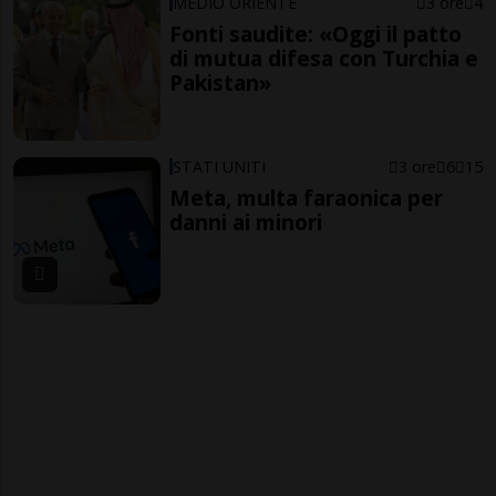
MEDIO ORIENTE
3 ore
4
Fonti saudite: «Oggi il patto
di mutua difesa con Turchia e
Pakistan»
STATI UNITI
3 ore
6
15
Meta, multa faraonica per
danni ai minori