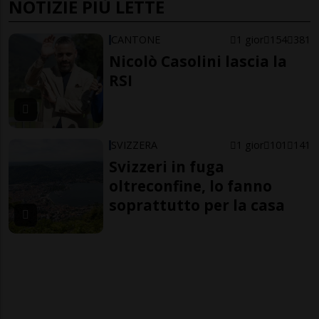
NOTIZIE PIÙ LETTE
CANTONE
1 gior
154
381
Nicolò Casolini lascia la
RSI
SVIZZERA
1 gior
101
141
Svizzeri in fuga
oltreconfine, lo fanno
soprattutto per la casa