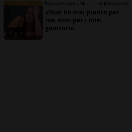
ARBEDO-CASTIONE
1 gior
24
159
«Non ho mai pianto per
me, solo per i miei
genitori»