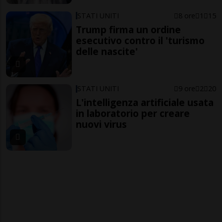
STATI UNITI
8 ore
1
15
Trump firma un ordine
esecutivo contro il 'turismo
delle nascite'
STATI UNITI
9 ore
2
20
L'intelligenza artificiale usata
in laboratorio per creare
nuovi virus