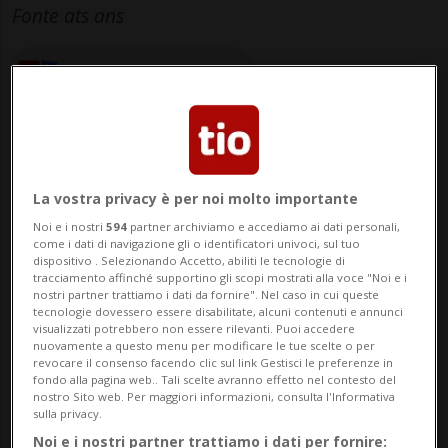
Fonte ats ans
elaborata da Redazione
La vostra privacy è per noi molto importante
04 ago 2025 - 06:43
Aggiornamento 07:05
Noi e i nostri
594
partner archiviamo e accediamo ai dati personali,
come i dati di navigazione gli o identificatori univoci, sul tuo
dispositivo . Selezionando Accetto, abiliti le tecnologie di
tracciamento affinché supportino gli scopi mostrati alla voce "Noi e i
nostri partner trattiamo i dati da fornire". Nel caso in cui queste
tecnologie dovessero essere disabilitate, alcuni contenuti e annunci
visualizzati potrebbero non essere rilevanti. Puoi accedere
nuovamente a questo menu per modificare le tue scelte o per
revocare il consenso facendo clic sul link Gestisci le preferenze in
fondo alla pagina web.. Tali scelte avranno effetto nel contesto del
nostro Sito web. Per maggiori informazioni, consulta l'Informativa
MOSCA/KIEV - Treni fermi questa mattina
sulla privacy.
alla stazione russa di Volgograd, colpita
Noi e i nostri partner trattiamo i dati per fornire: