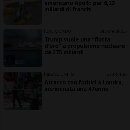
americano Apollo per 6,23
miliardi di franchi
DAL MONDO
13 ore
8
55
Trump vuole una “flotta
d'oro” a propulsione nucleare
da 275 miliardi
REGNO UNITO
13 ore
6
Attacco con forbici a Londra,
incriminata una 47enne