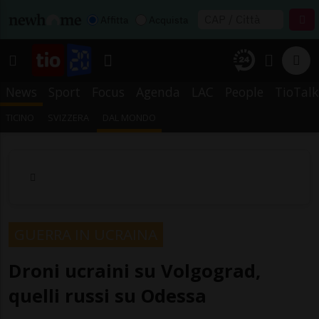
Affitta
Acquista
News
Sport
Focus
Agenda
LAC
People
TioTalk
TICINO
SVIZZERA
DAL MONDO
GUERRA IN UCRAINA
Droni ucraini su Volgograd,
quelli russi su Odessa