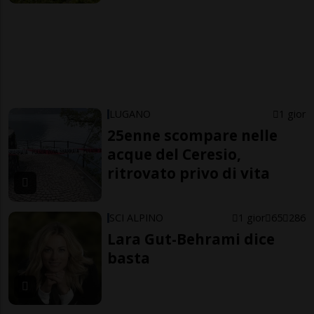
LUGANO
1 gior
25enne scompare nelle
acque del Ceresio,
ritrovato privo di vita
SCI ALPINO
1 gior
65
286
Lara Gut-Behrami dice
basta