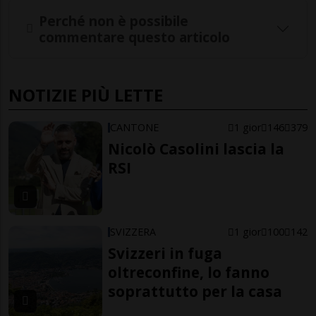
Perché non è possibile
commentare questo articolo
NOTIZIE PIÙ LETTE
CANTONE
1 gior
146
379
Nicolò Casolini lascia la
RSI
SVIZZERA
1 gior
100
142
Svizzeri in fuga
oltreconfine, lo fanno
soprattutto per la casa