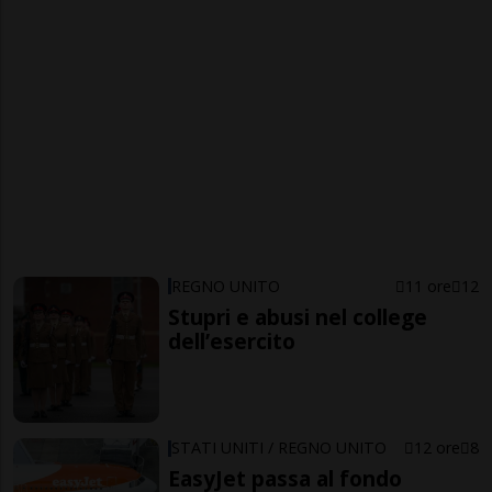
REGNO UNITO
11 ore
12
Stupri e abusi nel college
dell’esercito
STATI UNITI / REGNO UNITO
12 ore
8
EasyJet passa al fondo