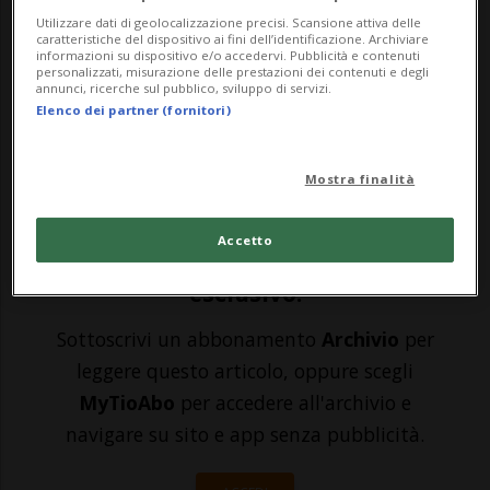
Utilizzare dati di geolocalizzazione precisi. Scansione attiva delle
nella notte da un attacco ucraino con
caratteristiche del dispositivo ai fini dell’identificazione. Archiviare
informazioni su dispositivo e/o accedervi. Pubblicità e contenuti
droni. Lo riferisce la Tass.«Le difese aeree
personalizzati, misurazione delle prestazioni dei contenuti e degli
annunci, ricerche sul pubblico, sviluppo di servizi.
hanno respinto un massiccio attacco di
Elenco dei partner (fornitori)
droni nella regione meridionale russa di
Volg...
Mostra finalità
Accetto
🔐 Sblocca il nostro archivio
esclusivo!
Sottoscrivi un abbonamento
Archivio
per
leggere questo articolo, oppure scegli
MyTioAbo
per accedere all'archivio e
navigare su sito e app senza pubblicità.