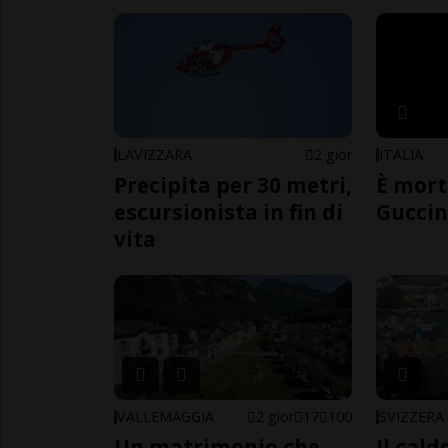
LAVIZZARA
2 gior
ITALIA
Precipita per 30 metri,
È mort
escursionista in fin di
Guccin
vita
VALLEMAGGIA
2 gior
17
100
SVIZZERA
Un matrimonio che
Il cal