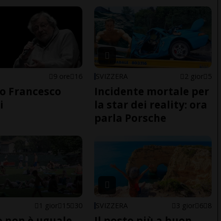
9 ore
16
SVIZZERA
2 gior
5
o Francesco
Incidente mortale per
i
la star dei reality: ora
parla Porsche
1 gior
15
30
SVIZZERA
3 gior
6
8
do non è uguale
Il posto più a buon