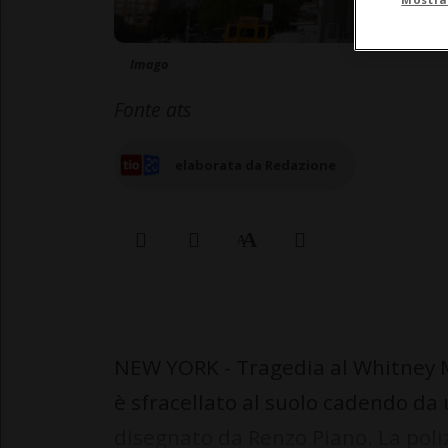
Imago
Fonte ats
elaborata da Redazione
NEW YORK - Tragedia al Whitney 
è sfracellato al suolo cadendo da
disegnato da Renzo Piano. La poli