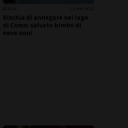
ITALIA
5 ore
4
22
Rischia di annegare nel lago
di Como: salvato bimbo di
nove anni