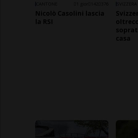
CANTONE
1 gior
142
376
SVIZZERA
Nicolò Casolini lascia
Svizzer
la RSI
oltrec
soprat
casa