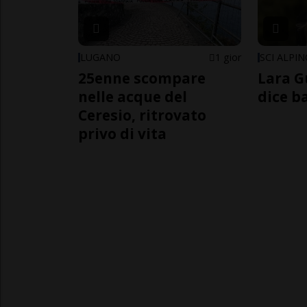
LUGANO
1 gior
SCI ALPI
25enne scompare
Lara G
nelle acque del
dice b
Ceresio, ritrovato
privo di vita