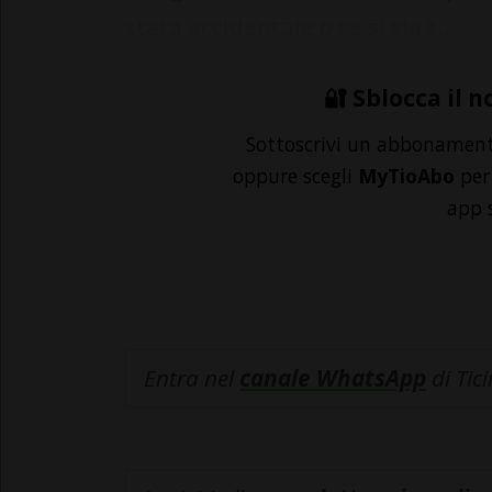
stata accidentale o se si sia t...
🔐 Sblocca il n
Sottoscrivi un abbonamen
oppure scegli
MyTioAbo
per 
app 
Entra nel
canale WhatsApp
di Tic