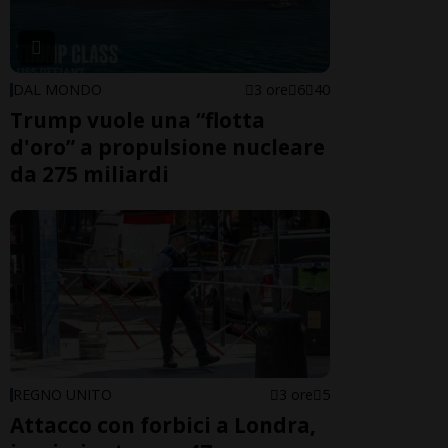
DAL MONDO
3 ore
6
40
Trump vuole una “flotta
d'oro” a propulsione nucleare
da 275 miliardi
REGNO UNITO
3 ore
5
Attacco con forbici a Londra,