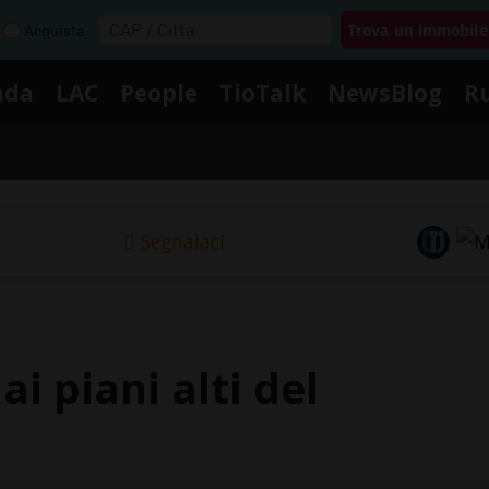
Acquista
nda
LAC
People
TioTalk
NewsBlog
R
Segnalaci
 piani alti del
m