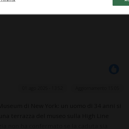
01 ago 2025 - 13:52
Aggiornamento 15:05
Museum di New York: un uomo di 34 anni si
 una terrazza del museo sulla High Line
zia non ha confermato se la caduta sia