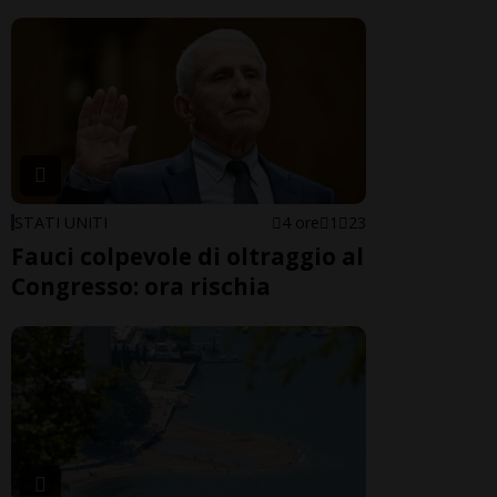
STATI UNITI
4 ore
1
23
Fauci colpevole di oltraggio al
Congresso: ora rischia