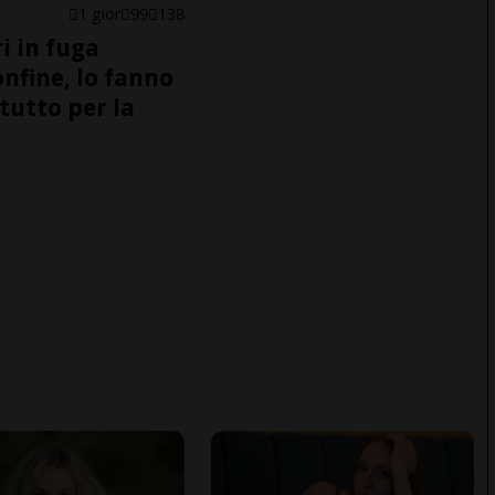
1 gior
99
138
i in fuga
onfine, lo fanno
tutto per la