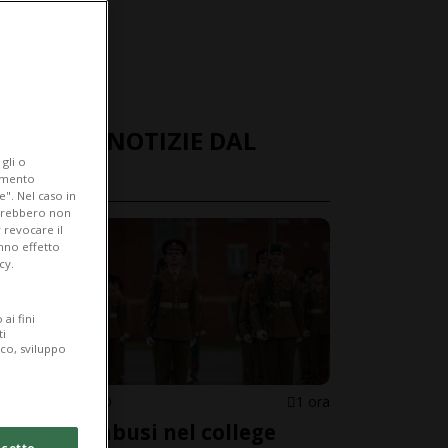
ULTIME NOTIZIE DAL
gli o
MONDO
iamento
e". Nel caso in
potrebbero non
 revocare il
anno effetto
cy.
ai fini
ti
ico, sviluppo
REGNO UNITO
1 ora
Stupri e abusi nel college
cetto