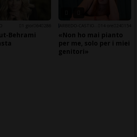
NO
1 gior
64
286
ARBEDO-CASTIONE
14 ore
24
154
ut-Behrami
«Non ho mai pianto
asta
per me, solo per i miei
genitori»