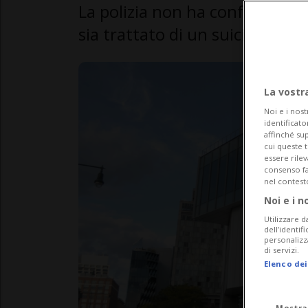
La polizia non ha confermato se
sia trattato di un suicidio.
La vostr
Noi e i nost
identificato
affinché sup
cui queste 
essere rile
consenso fac
nel contest
Noi e i n
Utilizzare d
dell’identif
personalizz
di servizi.
Elenco dei
Mostra