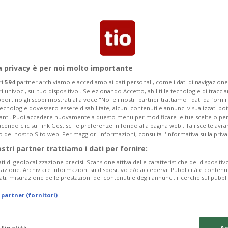
 la caduta sia stata accidentale o se si
a privacy è per noi molto importante
ri
594
partner archiviamo e accediamo ai dati personali, come i dati di navigazione 
ri univoci, sul tuo dispositivo . Selezionando Accetto, abiliti le tecnologie di tracc
portino gli scopi mostrati alla voce "Noi e i nostri partner trattiamo i dati da fornir
tecnologie dovessero essere disabilitate, alcuni contenuti e annunci visualizzati 
vanti. Puoi accedere nuovamente a questo menu per modificare le tue scelte o per
endo clic sul link Gestisci le preferenze in fondo alla pagina web.. Tali scelte avr
o del nostro Sito web. Per maggiori informazioni, consulta l'Informativa sulla priva
ostri partner trattiamo i dati per fornire:
ati di geolocalizzazione precisi. Scansione attiva delle caratteristiche del dispositivo 
icazione. Archiviare informazioni su dispositivo e/o accedervi. Pubblicità e contenu
ati, misurazione delle prestazioni dei contenuti e degli annunci, ricerche sul pubbl
 partner (fornitori)
 finalità
Ac