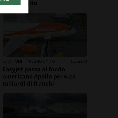
dell’esercito
STATI UNITI / REGNO UNITO
2 ore
3
EasyJet passa al fondo
americano Apollo per 6,23
miliardi di franchi