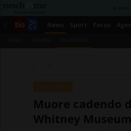
Affitta
News
Sport
Focus
Age
TICINO
SVIZZERA
DAL MONDO
STATI UNITI
Muore cadendo dai
Whitney Museu