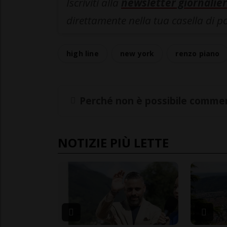
Iscriviti alla
newsletter giornalier
direttamente nella tua casella di p
high line
new york
renzo piano
Perché non è possibile commen
NOTIZIE PIÙ LETTE