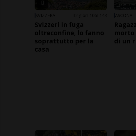
SVIZZERA
2 gior
106
143
ASCONA
Svizzeri in fuga
Ragazz
oltreconfine, lo fanno
morto 
soprattutto per la
di un 
casa