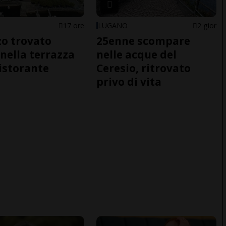
17 ore
LUGANO
2 gior
o trovato
25enne scompare
nella terrazza
nelle acque del
ristorante
Ceresio, ritrovato
privo di vita