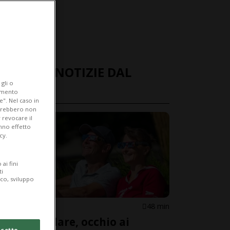
ULTIME NOTIZIE DAL
gli o
MONDO
iamento
e". Nel caso in
potrebbero non
 revocare il
anno effetto
cy.
ai fini
ti
ico, sviluppo
MONDO
48 min
Eclissi solare, occhio ai
cetto