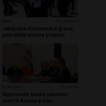
IRAN
11 ore
1
37
«Mojtaba Khamenei è grave,
potrebbe morire presto»
STATI UNITI
13 ore
56
Approvate nuove sanzioni
contro Russia e Iran