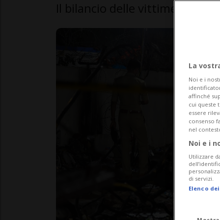
Il bilancio delle vittime non è 
La vostr
Noi e i nost
identificato
affinché sup
cui queste 
essere rile
consenso fac
nel contest
Noi e i n
Utilizzare d
dell’identif
personalizz
di servizi.
Elenco dei
Mostra