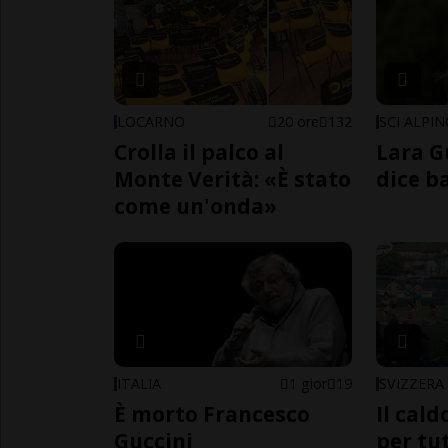
LOCARNO
20 ore
132
SCI ALPI
Crolla il palco al
Lara G
Monte Verità: «È stato
dice b
come un'onda»
ITALIA
1 gior
19
SVIZZERA
È morto Francesco
Il cal
Guccini
per tut