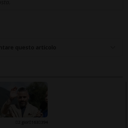
osta.
tare questo articolo
E
2 gior
163
394