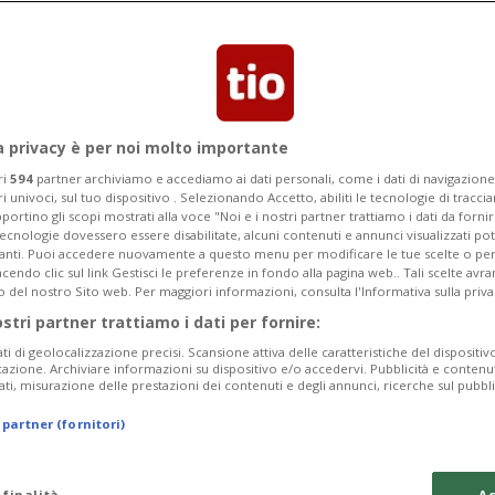
ancora definitivo
a privacy è per noi molto importante
ri
594
partner archiviamo e accediamo ai dati personali, come i dati di navigazione 
ri univoci, sul tuo dispositivo . Selezionando Accetto, abiliti le tecnologie di tracc
portino gli scopi mostrati alla voce "Noi e i nostri partner trattiamo i dati da fornir
tecnologie dovessero essere disabilitate, alcuni contenuti e annunci visualizzati 
vanti. Puoi accedere nuovamente a questo menu per modificare le tue scelte o per
endo clic sul link Gestisci le preferenze in fondo alla pagina web.. Tali scelte avr
o del nostro Sito web. Per maggiori informazioni, consulta l'Informativa sulla priva
ostri partner trattiamo i dati per fornire:
ati di geolocalizzazione precisi. Scansione attiva delle caratteristiche del dispositivo 
icazione. Archiviare informazioni su dispositivo e/o accedervi. Pubblicità e contenu
ati, misurazione delle prestazioni dei contenuti e degli annunci, ricerche sul pubbl
 partner (fornitori)
 finalità
Ac