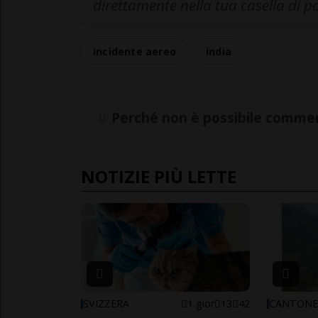
direttamente nella tua casella di p
incidente aereo
india
Perché non è possibile commen
NOTIZIE PIÙ LETTE
SVIZZERA
1 gior
13
42
CANTON