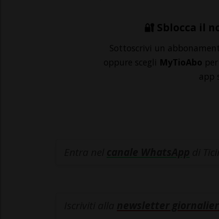
🔐 Sblocca il n
Sottoscrivi un abbonamen
oppure scegli
MyTioAbo
per 
app 
Entra nel
canale WhatsApp
di Tic
Iscriviti alla
newsletter giornalier