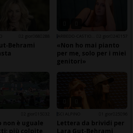
NO
2 gior
68
288
ARBEDO-CASTIONE
2 gior
24
157
ut-Behrami
«Non ho mai pianto
asta
per me, solo per i miei
genitori»
2 gior
15
32
SCI ALPINO
1 gior
25
96
do non è uguale
Lettera da brividi per
ti: più colpite
Lara Gut-Behrami