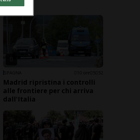
pericoli
SPAGNA
10 ore
5
52
Madrid ripristina i controlli
alle frontiere per chi arriva
dall'Italia