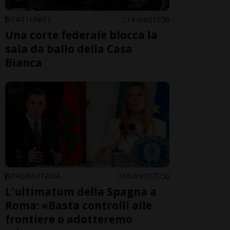
STATI UNITI
14 ore
1
56
Una corte federale blocca la
sala da ballo della Casa
Bianca
SPAGNA/ITALIA
16 ore
17
56
L'ultimatum della Spagna a
Roma: «Basta controlli alle
frontiere o adotteremo