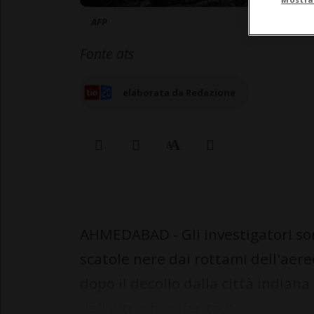
AFP
Fonte ats
elaborata da Redazione
AHMEDABAD - Gli investigatori son
scatole nere dai rottami dell'aer
dopo il decollo dalla città indian
dell'altra, ha riferito l'...