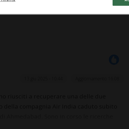
13 giu 2025 - 10:44
Aggiornamento 16:08
o riusciti a recuperare una delle due
eo della compagnia Air India caduto subito
a di Ahmedabad. Sono in corso le ricerche