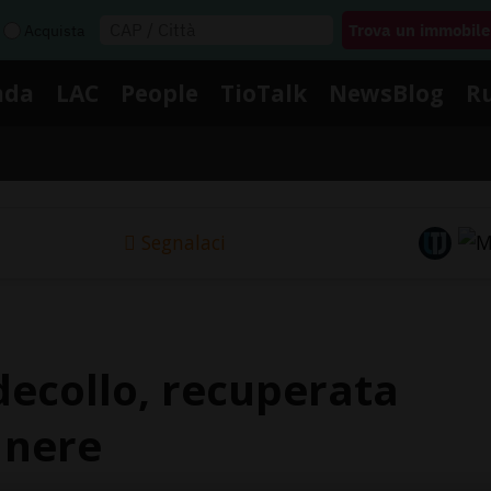
Acquista
nda
LAC
People
TioTalk
NewsBlog
R
Segnalaci
decollo, recuperata
 nere