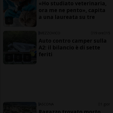
«Ho studiato veterinaria,
ora me ne pento», capita
a una laureata su tre
MEZZOVICO
19 ore
15
Auto contro camper sulla
A2: il bilancio è di sette
feriti
ASCONA
1 gior
Ragazzo trovato morto