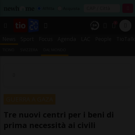
Affitta
Acquista
1
News
Sport
Focus
Agenda
LAC
People
TioTalk
TICINO
SVIZZERA
DAL MONDO
GUERRA A GAZA
Tre nuovi centri per i beni di
prima necessità ai civili