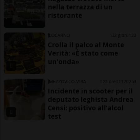
nella terrazza di un
ristorante
LOCARNO
2 gior
133
Crolla il palco al Monte
Verità: «È stato come
un'onda»
MEZZOVICO-VIRA
22 ore
117
253
Incidente in scooter per il
deputato leghista Andrea
Censi: positivo all’alcol
test