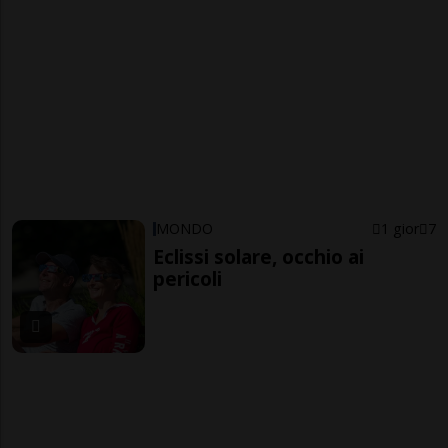
MONDO
1 gior
7
Eclissi solare, occhio ai
pericoli