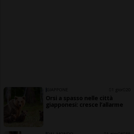
GIAPPONE
1 gior
20
Orsi a spasso nelle città
giapponesi: cresce l’allarme
DAL MONDO
1 gior
6
55