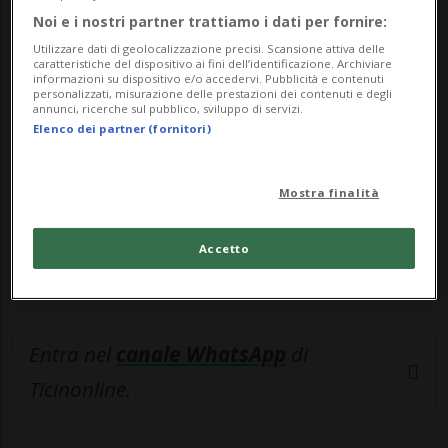
Noi e i nostri partner trattiamo i dati per fornire:
🔐 Sblocca il nostro archivio
Utilizzare dati di geolocalizzazione precisi. Scansione attiva delle
esclusivo!
caratteristiche del dispositivo ai fini dell’identificazione. Archiviare
informazioni su dispositivo e/o accedervi. Pubblicità e contenuti
personalizzati, misurazione delle prestazioni dei contenuti e degli
Sottoscrivi un abbonamento
Archivio
per
annunci, ricerche sul pubblico, sviluppo di servizi.
Elenco dei partner (fornitori)
leggere questo articolo, oppure scegli
MyTioAbo
per accedere all'archivio e
Mostra finalità
navigare su sito e app senza pubblicità.
Accetto
ACCEDI
Entra nel
canale WhatsApp
di
Ticinonline.