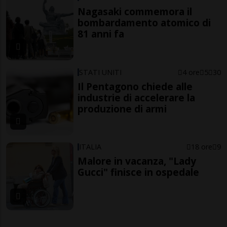
Nagasaki commemora il
bombardamento atomico di
81 anni fa
STATI UNITI
4 ore
5
30
Il Pentagono chiede alle
industrie di accelerare la
produzione di armi
ITALIA
18 ore
9
Malore in vacanza, "Lady
Gucci" finisce in ospedale