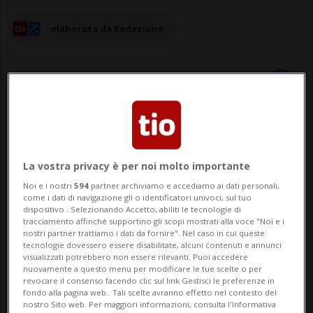
elaborata da Redazione
01 mag 2025 - 22:02
PARIGI - Il ministro degli Esteri francese
La vostra privacy è per noi molto importante
Noi e i nostri
594
partner archiviamo e accediamo ai dati personali,
Jean-Noël Barrot ha dichiarato che
come i dati di navigazione gli o identificatori univoci, sul tuo
dispositivo . Selezionando Accetto, abiliti le tecnologie di
l'Unione Europea sta preparando il 17/mo
tracciamento affinché supportino gli scopi mostrati alla voce "Noi e i
nostri partner trattiamo i dati da fornire". Nel caso in cui queste
pacchetto di sanzioni contro la Russia e
tecnologie dovessero essere disabilitate, alcuni contenuti e annunci
visualizzati potrebbero non essere rilevanti. Puoi accedere
spera di coordinare gli sforzi con gli Stati
nuovamente a questo menu per modificare le tue scelte o per
revocare il consenso facendo clic sul link Gestisci le preferenze in
Uniti.«Noi europei accompagneremo
fondo alla pagina web.. Tali scelte avranno effetto nel contesto del
nostro Sito web. Per maggiori informazioni, consulta l'Informativa