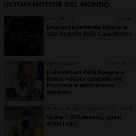
ULTIME NOTIZIE DAL MONDO
STATI UNITI
57 min
Una corte federale blocca la
sala da ballo della Casa Bianca
SPAGNA/ITALIA
3 ore
9
22
L'ultimatum della Spagna a
Roma: «Basta controlli alle
frontiere o adotteremo
misure»
REPUBBLICA DEMOCRATICA CONGO
3 ore
Ebola: 1'800 decessi, quasi
4'000 i casi