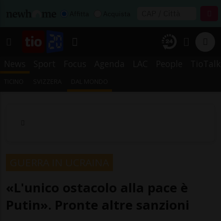
Affitta
Acquista
News
Sport
Focus
Agenda
LAC
People
TioTalk
TICINO
SVIZZERA
DAL MONDO
GUERRA IN UCRAINA
«L'unico ostacolo alla pace è
Putin». Pronte altre sanzioni