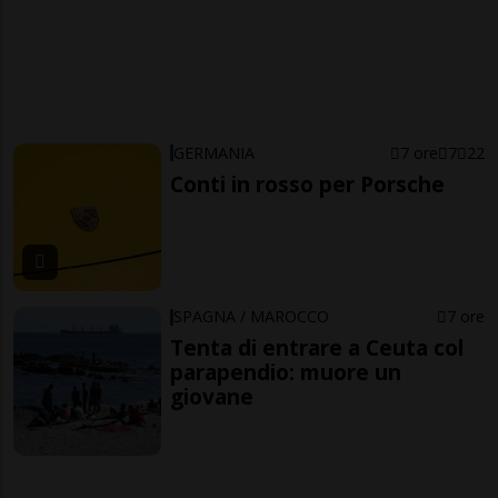
GERMANIA
7 ore
7
22
Conti in rosso per Porsche
SPAGNA / MAROCCO
7 ore
Tenta di entrare a Ceuta col
parapendio: muore un
giovane