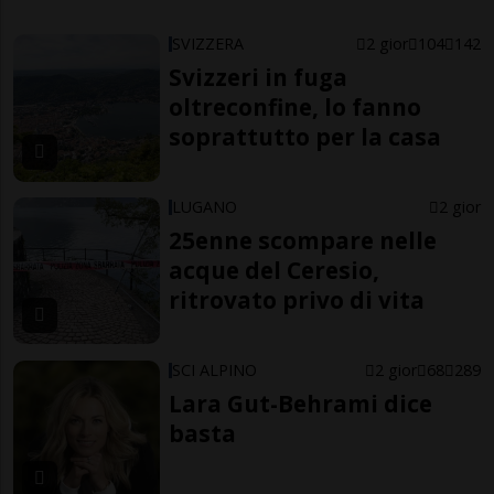
SVIZZERA
2 gior
104
142
Svizzeri in fuga
oltreconfine, lo fanno
soprattutto per la casa
LUGANO
2 gior
25enne scompare nelle
acque del Ceresio,
ritrovato privo di vita
SCI ALPINO
2 gior
68
289
Lara Gut-Behrami dice
basta