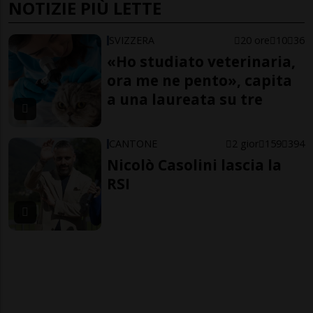
NOTIZIE PIÙ LETTE
SVIZZERA
20 ore
10
36
«Ho studiato veterinaria,
ora me ne pento», capita
a una laureata su tre
CANTONE
2 gior
159
394
Nicolò Casolini lascia la
RSI