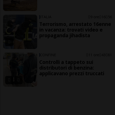
ITALIA
9 ore
16
56
Terrorismo, arrestato 16enne
in vacanza: trovati video e
propaganda jihadista
CONFINE
11 ore
43
81
Controlli a tappeto sui
distributori di benzina:
applicavano prezzi truccati