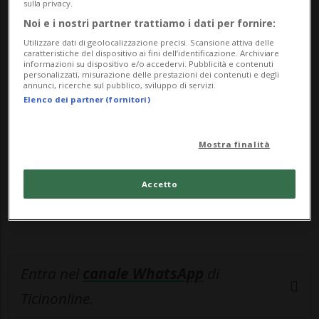
questa in...
sulla privacy.
Noi e i nostri partner trattiamo i dati per fornire:
🔐 Sblocca il nostro archivio
Utilizzare dati di geolocalizzazione precisi. Scansione attiva delle
caratteristiche del dispositivo ai fini dell’identificazione. Archiviare
informazioni su dispositivo e/o accedervi. Pubblicità e contenuti
esclusivo!
personalizzati, misurazione delle prestazioni dei contenuti e degli
annunci, ricerche sul pubblico, sviluppo di servizi.
Sottoscrivi un abbonamento
Archivio
per
Elenco dei partner (fornitori)
leggere questo articolo, oppure scegli
MyTioAbo
per accedere all'archivio e
Mostra finalità
navigare su sito e app senza pubblicità.
Accetto
ACCEDI
Entra nel
canale WhatsApp
di
Ticinonline.