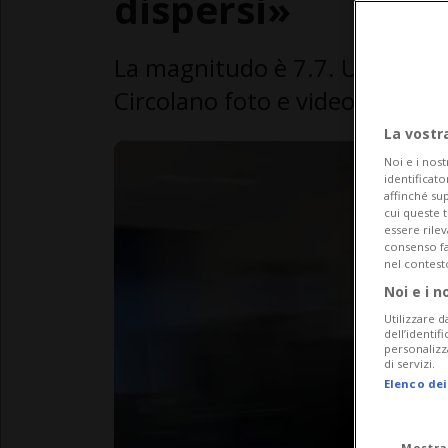
dispersi»
La magnitudo è 7.7. Una seco
Circolano foto e video di palazz
La vostr
Noi e i nost
identificato
affinché sup
cui queste 
essere rile
consenso fac
nel contest
Noi e i n
Utilizzare d
dell’identif
personalizz
di servizi.
Elenco dei
Mostra