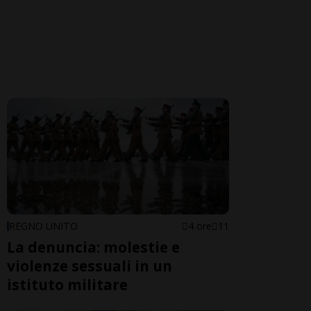
REGNO UNITO
4 ore
11
La denuncia: molestie e
violenze sessuali in un
istituto militare