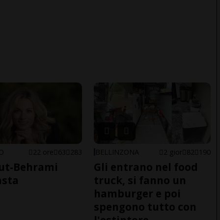
NO
22 ore
63
283
BELLINZONA
2 gior
82
190
ut-Behrami
Gli entrano nel food
asta
truck, si fanno un
hamburger e poi
spengono tutto con
l'estintore