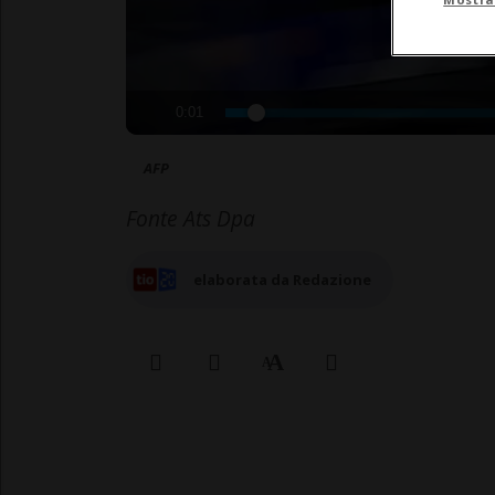
0:01
AFP
Fonte Ats Dpa
elaborata da Redazione