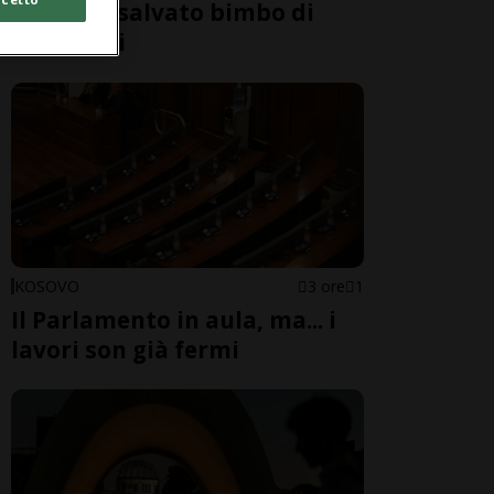
di Como: salvato bimbo di
nove anni
KOSOVO
3 ore
1
Il Parlamento in aula, ma... i
lavori son già fermi