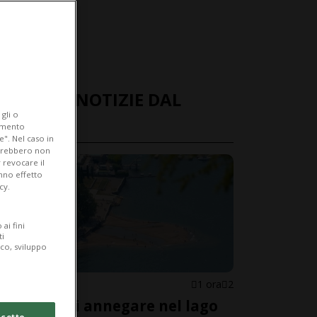
ULTIME NOTIZIE DAL
gli o
MONDO
iamento
e". Nel caso in
potrebbero non
 revocare il
anno effetto
cy.
ai fini
ti
ico, sviluppo
ITALIA
1 ora
2
Rischia di annegare nel lago
cetto