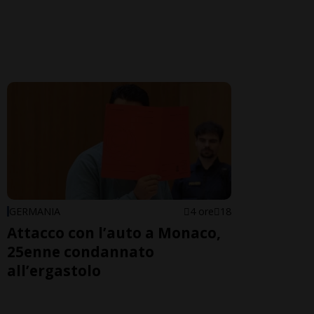
GERMANIA
4 ore
18
Attacco con l’auto a Monaco,
25enne condannato
all’ergastolo