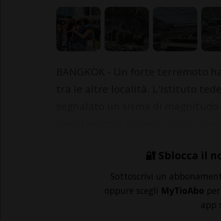
BANGKOK - Un forte terremoto ha 
tra le altre località. L'Istituto t
segnalato un sisma di magnitudo 
monitoraggio sismico statunitens.
🔐 Sblocca il n
Sottoscrivi un abbonamen
oppure scegli
MyTioAbo
per 
app 