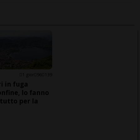
1 gior
96
139
i in fuga
onfine, lo fanno
tutto per la