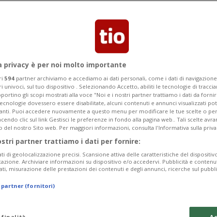
nda scossa è avvenuta poco dopo.
i e ponti crollati
a privacy è per noi molto importante
ri
594
partner archiviamo e accediamo ai dati personali, come i dati di navigazione 
ri univoci, sul tuo dispositivo . Selezionando Accetto, abiliti le tecnologie di tracc
portino gli scopi mostrati alla voce "Noi e i nostri partner trattiamo i dati da fornir
tecnologie dovessero essere disabilitate, alcuni contenuti e annunci visualizzati 
vanti. Puoi accedere nuovamente a questo menu per modificare le tue scelte o per
endo clic sul link Gestisci le preferenze in fondo alla pagina web.. Tali scelte avr
o del nostro Sito web. Per maggiori informazioni, consulta l'Informativa sulla priva
ostri partner trattiamo i dati per fornire:
ati di geolocalizzazione precisi. Scansione attiva delle caratteristiche del dispositivo 
icazione. Archiviare informazioni su dispositivo e/o accedervi. Pubblicità e contenu
ati, misurazione delle prestazioni dei contenuti e degli annunci, ricerche sul pubbl
 partner (fornitori)
 finalità
Ac