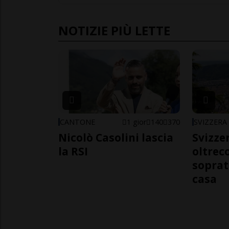
NOTIZIE PIÙ LETTE
CANTONE
1 gior
140
370
SVIZZERA
Nicolò Casolini lascia
Svizzer
la RSI
oltrec
soprat
casa