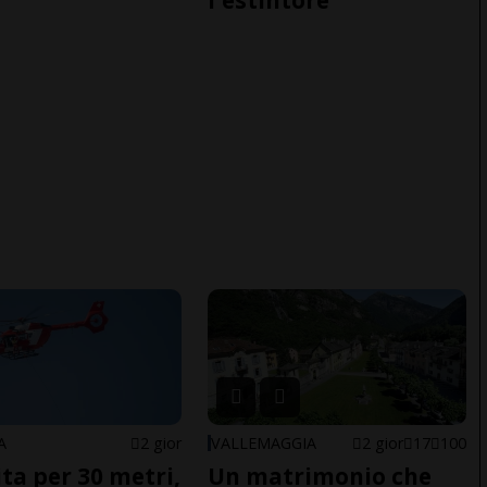
A
2 gior
VALLEMAGGIA
2 gior
17
100
ita per 30 metri,
Un matrimonio che