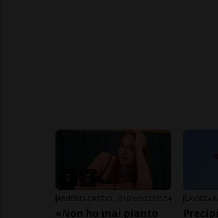
ARBEDO-CASTIONE
10 ore
23
154
LAVIZZAR
«Non ho mai pianto
Precip