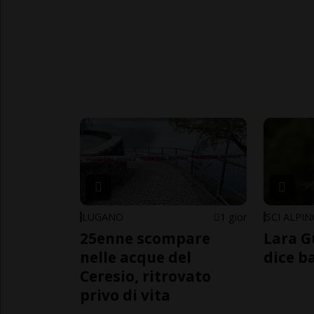
LUGANO
1 gior
SCI ALPI
25enne scompare
Lara G
nelle acque del
dice b
Ceresio, ritrovato
privo di vita