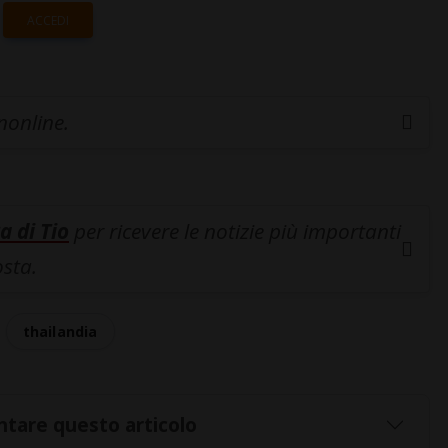
ACCEDI
inonline.
a di Tio
per ricevere le notizie più importanti
osta.
thailandia
tare questo articolo