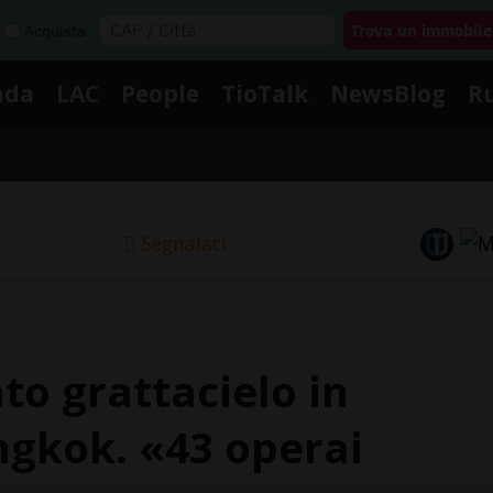
Acquista
nda
LAC
People
TioTalk
NewsBlog
R
Segnalaci
to grattacielo in
ngkok. «43 operai