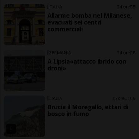
ITALIA
4 ore
5
Allarme bomba nel Milanese,
evacuati sei centri
commerciali
GERMANIA
4 ore
8
A Lipsia«attacco ibrido con
droni»
ITALIA
5 ore
1
9
Brucia il Moregallo, ettari di
bosco in fumo