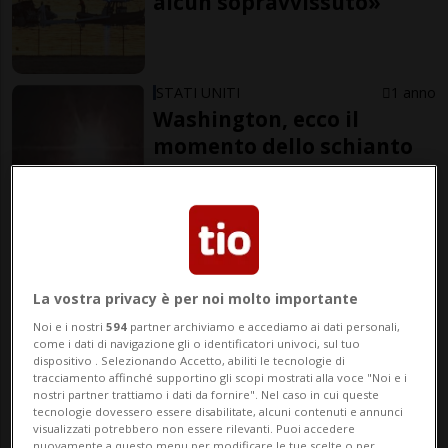
alcun sopravvissuto»
STATI UNITI
1 anno
Washington, ecco il
momento dello schianto
STATI UNITI
1 anno
Aereo si scontra con
elicottero militare e cade
La vostra privacy è per noi molto importante
nel fiume a Washington
Noi e i nostri
594
partner archiviamo e accediamo ai dati personali,
come i dati di navigazione gli o identificatori univoci, sul tuo
dispositivo . Selezionando Accetto, abiliti le tecnologie di
tracciamento affinché supportino gli scopi mostrati alla voce "Noi e i
Fonte CNN
nostri partner trattiamo i dati da fornire". Nel caso in cui queste
tecnologie dovessero essere disabilitate, alcuni contenuti e annunci
visualizzati potrebbero non essere rilevanti. Puoi accedere
elaborata da Redazione
nuovamente a questo menu per modificare le tue scelte o per