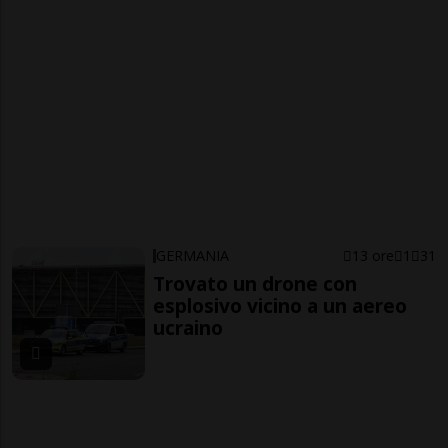
GERMANIA
13 ore
1
31
Trovato un drone con
esplosivo vicino a un aereo
ucraino