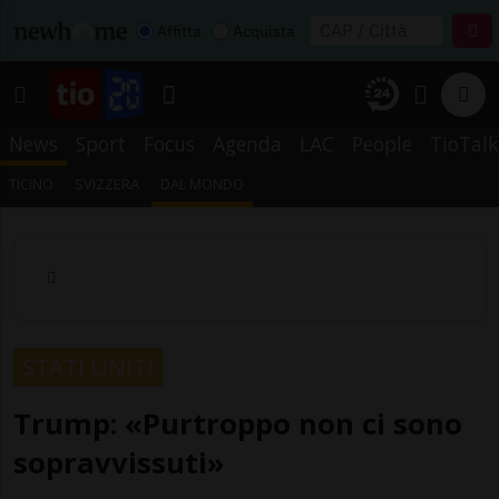
Affitta
Acquista
News
Sport
Focus
Agenda
LAC
People
TioTalk
TICINO
SVIZZERA
DAL MONDO
STATI UNITI
Trump: «Purtroppo non ci sono
sopravvissuti»