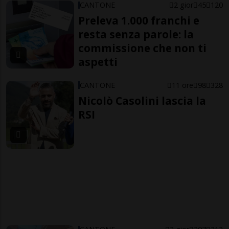
CANTONE
2 gior
45
120
Preleva 1.000 franchi e
resta senza parole: la
commissione che non ti
aspetti
CANTONE
11 ore
98
328
Nicolò Casolini lascia la
RSI