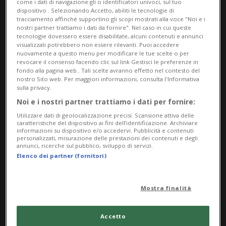
come i dati di navigazione gli o identificatori univoci, sul tuo
dispositivo . Selezionando Accetto, abiliti le tecnologie di
tracciamento affinché supportino gli scopi mostrati alla voce "Noi e i
nostri partner trattiamo i dati da fornire". Nel caso in cui queste
tecnologie dovessero essere disabilitate, alcuni contenuti e annunci
visualizzati potrebbero non essere rilevanti. Puoi accedere
nuovamente a questo menu per modificare le tue scelte o per
revocare il consenso facendo clic sul link Gestisci le preferenze in
fondo alla pagina web.. Tali scelte avranno effetto nel contesto del
nostro Sito web. Per maggiori informazioni, consulta l'Informativa
sulla privacy.
Noi e i nostri partner trattiamo i dati per fornire:
SVIZZERA
3 mesi
9
10
Utilizzare dati di geolocalizzazione precisi. Scansione attiva delle
Dazi e segreti: il muro della
caratteristiche del dispositivo ai fini dell’identificazione. Archiviare
informazioni su dispositivo e/o accedervi. Pubblicità e contenuti
SECO
personalizzati, misurazione delle prestazioni dei contenuti e degli
annunci, ricerche sul pubblico, sviluppo di servizi.
Elenco dei partner (fornitori)
Mostra finalità
Accetto