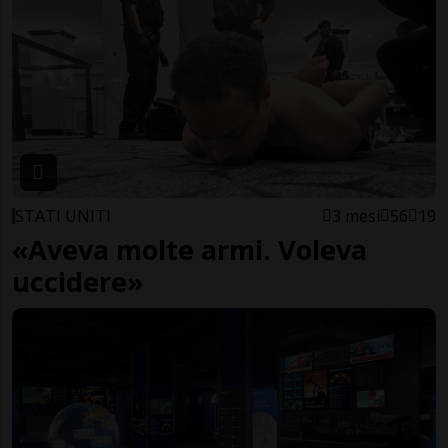
STATI UNITI
3 mesi
56
19
«Aveva molte armi. Voleva
uccidere»