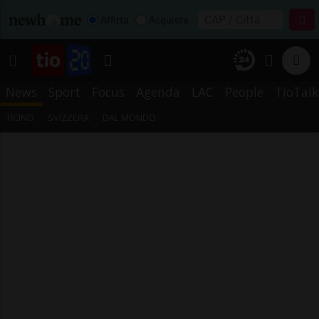
Affitta
Acquista
News
Sport
Focus
Agenda
LAC
People
TioTalk
TICINO
SVIZZERA
DAL MONDO