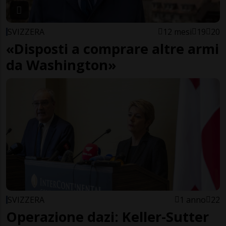
SVIZZERA
12 mesi
19
20
«Disposti a comprare altre armi
da Washington»
SVIZZERA
1 anno
22
Operazione dazi: Keller-Sutter