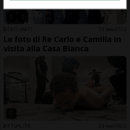
STATI UNITI
3 mesi
1
3
Le foto di Re Carlo e Camilla in
visita alla Casa Bianca
ATTUALITÀ
3 mesi
6
2