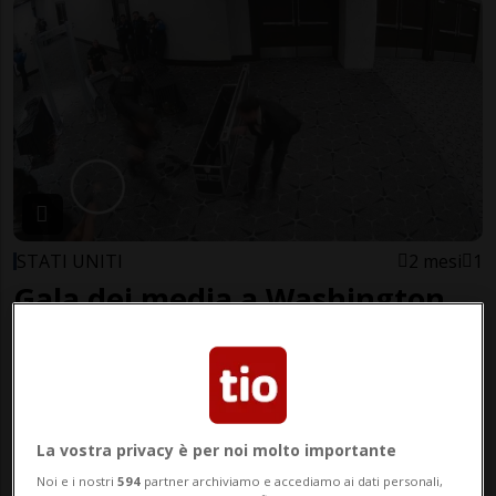
STATI UNITI
2 mesi
1
Gala dei media a Washington,
l’aggressore si dichiara non
colpevole
La vostra privacy è per noi molto importante
Noi e i nostri
594
partner archiviamo e accediamo ai dati personali,