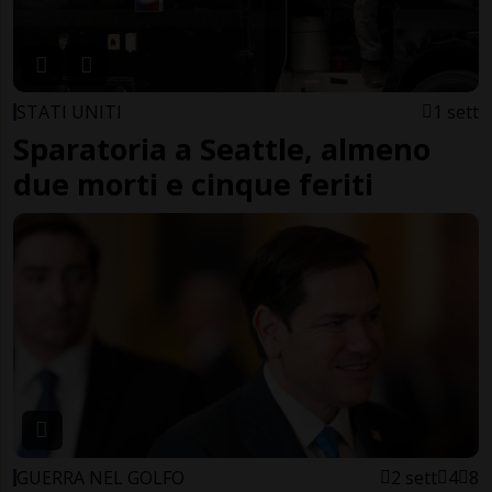
STATI UNITI
1 sett
Sparatoria a Seattle, almeno
due morti e cinque feriti
GUERRA NEL GOLFO
2 sett
4
8