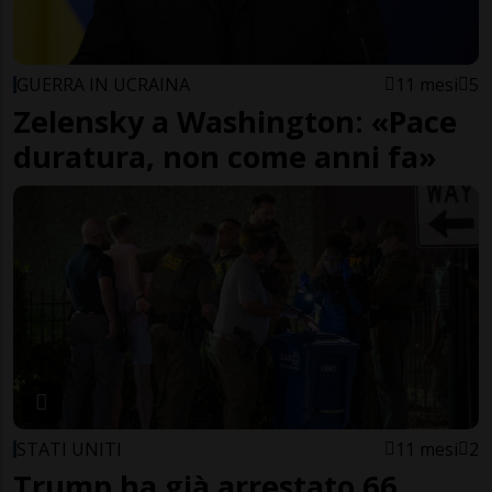
GUERRA IN UCRAINA
11 mesi
5
Zelensky a Washington: «Pace
duratura, non come anni fa»
STATI UNITI
11 mesi
2
Trump ha già arrestato 66