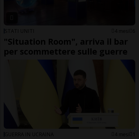
STATI UNITI
4 mesi
6
"Situation Room", arriva il bar
per scommettere sulle guerre
GUERRA IN UCRAINA
4 mesi
1