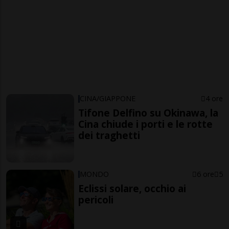
CINA/GIAPPONE
4 ore
Tifone Delfino su Okinawa, la
Cina chiude i porti e le rotte
dei traghetti
MONDO
6 ore
5
Eclissi solare, occhio ai
pericoli