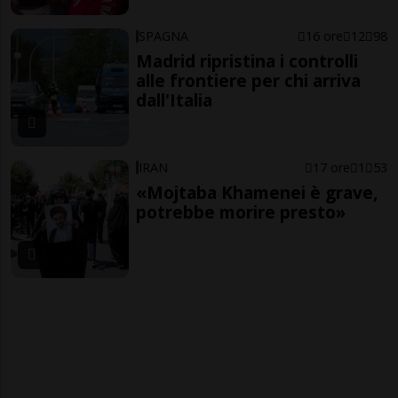
SPAGNA
16 ore
12
98
Madrid ripristina i controlli
alle frontiere per chi arriva
dall'Italia
IRAN
17 ore
1
53
«Mojtaba Khamenei è grave,
potrebbe morire presto»