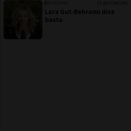
SCI ALPINO
2 gior
68
285
Lara Gut-Behrami dice
basta