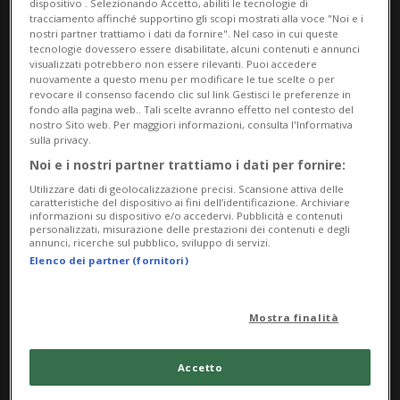
dispositivo . Selezionando Accetto, abiliti le tecnologie di
contestati altri due capi d'accusa nella
tracciamento affinché supportino gli scopi mostrati alla voce "Noi e i
nostri partner trattiamo i dati da fornire". Nel caso in cui queste
breve udienza preliminare: il trasporto di
tecnologie dovessero essere disabilitate, alcuni contenuti e annunci
visualizzati potrebbero non essere rilevanti. Puoi accedere
arma da fuoco e munizioni con l'intento di
nuovamente a questo menu per modificare le tue scelte o per
revocare il consenso facendo clic sul link Gestisci le preferenze in
commettere un reato grave e l'aver
fondo alla pagina web.. Tali scelte avranno effetto nel contesto del
nostro Sito web. Per maggiori informazioni, consulta l'Informativa
sparato nel corso di un crimine violento.
sulla privacy.
Noi e i nostri partner trattiamo i dati per fornire:
L'ingegnere californiano, 31 anni, è
Utilizzare dati di geolocalizzazione precisi. Scansione attiva delle
caratteristiche del dispositivo ai fini dell’identificazione. Archiviare
apparso in aula con una tuta blu, ha
informazioni su dispositivo e/o accedervi. Pubblicità e contenuti
personalizzati, misurazione delle prestazioni dei contenuti e degli
prestato giuramento davanti al giudice
annunci, ricerche sul pubblico, sviluppo di servizi.
Elenco dei partner (fornitori)
distrettuale di Washington, Matthew J.
Sharbaugh, accettando di avvalersi
Mostra finalità
dell'assistenza dei difensori d'ufficio
Tezira Abe ed Eugene Ohm. L'uomo ha
Accetto
ascoltato le argomentazioni dei