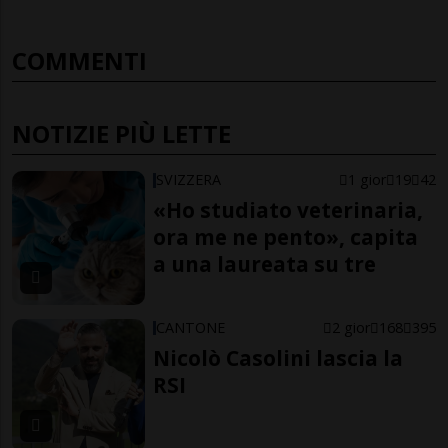
COMMENTI
NOTIZIE PIÙ LETTE
SVIZZERA
1 gior
19
42
«Ho studiato veterinaria,
ora me ne pento», capita
a una laureata su tre
CANTONE
2 gior
168
395
Nicolò Casolini lascia la
RSI