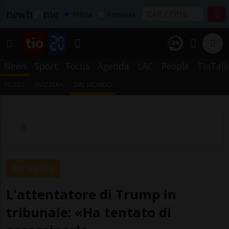
Affitta
Acquista
News
Sport
Focus
Agenda
LAC
People
TioTalk
TICINO
SVIZZERA
DAL MONDO
Attualità
L'attentatore di Trump in
tribunale: «Ha tentato di