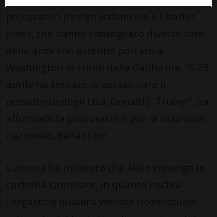
procuratori Jocelyn Ballantine e Charles
Jones, che hanno consegnato diverse foto
delle armi che avrebbe portato a
Washington in treno dalla California. "Il 25
aprile ha tentato di assassinare il
presidente degli Usa, Donald J. Trump", ha
affermato la procuratrice per la sicurezza
nazionale, Ballantine.
L'accusa ha richiesto che Allen rimanga in
custodia cautelare, in quanto rischia
l'ergastolo qualora venisse riconosciuto