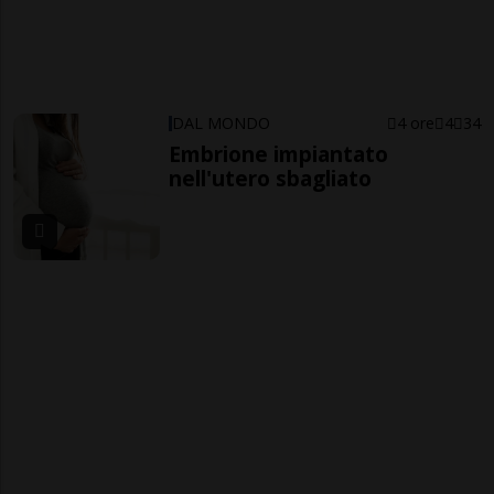
DAL MONDO
4 ore
4
34
Embrione impiantato
nell'utero sbagliato