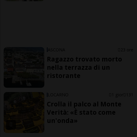
ASCONA
23 ore
Ragazzo trovato morto
nella terrazza di un
ristorante
LOCARNO
1 gior
131
Crolla il palco al Monte
Verità: «È stato come
un'onda»