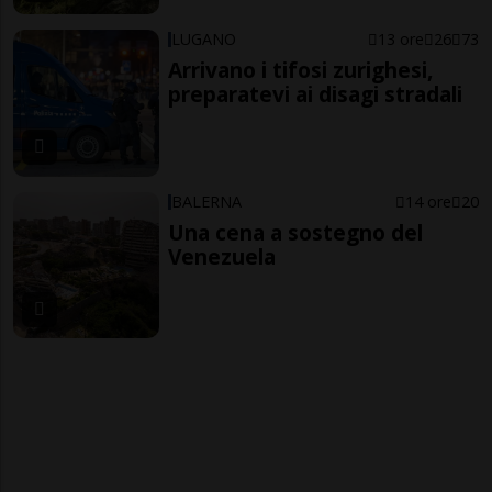
LUGANO
13 ore
26
73
Arrivano i tifosi zurighesi,
preparatevi ai disagi stradali
BALERNA
14 ore
20
Una cena a sostegno del
Venezuela