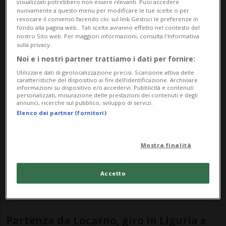
COMO-LOCARNO - Un aereo da turismo a
visualizzati potrebbero non essere rilevanti. Puoi accedere
nuovamente a questo menu per modificare le tue scelte o per
due posti diretto a Locarno è caduto
revocare il consenso facendo clic sul link Gestisci le preferenze in
fondo alla pagina web.. Tali scelte avranno effetto nel contesto del
questo pomeriggio attorno alle 16.30 in un
nostro Sito web. Per maggiori informazioni, consulta l'Informativa
sulla privacy.
campo nei pressi del centro sportivo di
Noi e i nostri partner trattiamo i dati per fornire:
Lurate Caccivio, in provincia di Como. A
Utilizzare dati di geolocalizzazione precisi. Scansione attiva delle
caratteristiche del dispositivo ai fini dell’identificazione. Archiviare
bordo si trovavano un cittadino italiano di
informazioni su dispositivo e/o accedervi. Pubblicità e contenuti
personalizzati, misurazione delle prestazioni dei contenuti e degli
annunci, ricerche sul pubblico, sviluppo di servizi.
58 anni e uno svizzero di 55, riferisce
Elenco dei partner (fornitori)
l'agenzia Adnkronos.
Mostra finalità
Entrambi sono stati estratti dai rottami in
gravi condizioni e sono stati trasportati
Accetto
all'ospedale Niguarda di Milano.
Partenza da Locarno, giro in Liguria e