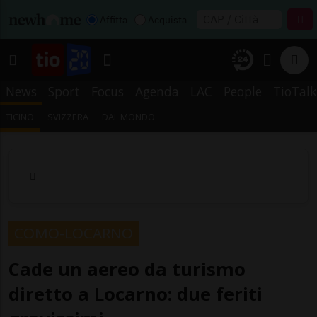
Affitta
Acquista
News
Sport
Focus
Agenda
LAC
People
TioTalk
TICINO
SVIZZERA
DAL MONDO
COMO-LOCARNO
Cade un aereo da turismo
diretto a Locarno: due feriti