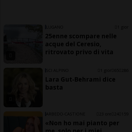
LUGANO
1 gior
25enne scompare nelle
acque del Ceresio,
ritrovato privo di vita
SCI ALPINO
1 gior
65
286
Lara Gut-Behrami dice
basta
ARBEDO-CASTIONE
23 ore
24
159
«Non ho mai pianto per
me, solo per i miei