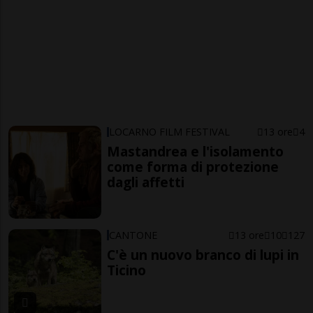
LOCARNO FILM FESTIVAL
13 ore
4
Mastandrea e l'isolamento
come forma di protezione
dagli affetti
CANTONE
13 ore
10
127
C'è un nuovo branco di lupi in
Ticino