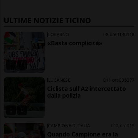
ULTIME NOTIZIE TICINO
LOCARNO
8 ore
14
118
«Basta complicità»
LUGANESE
11 ore
35
77
Ciclista sull'A2 intercettato
dalla polizia
CAMPIONE D'ITALIA
12 ore
15
Quando Campione era la