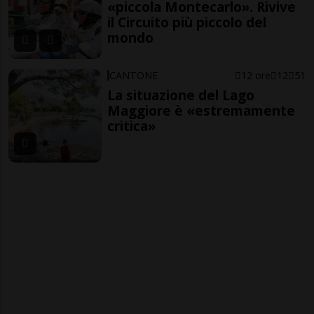
«piccola Montecarlo». Rivive
il Circuito più piccolo del
mondo
CANTONE
12 ore
12
51
La situazione del Lago
Maggiore è «estremamente
critica»