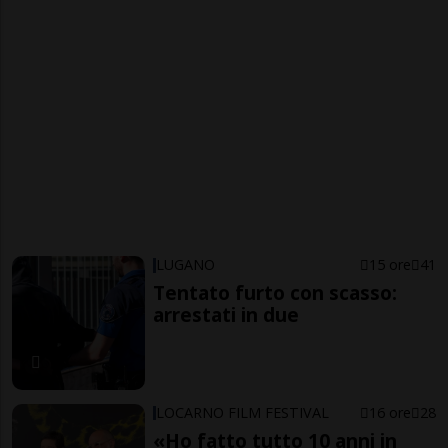
LUGANO
15 ore
41
Tentato furto con scasso:
arrestati in due
LOCARNO FILM FESTIVAL
16 ore
28
«Ho fatto tutto 10 anni in