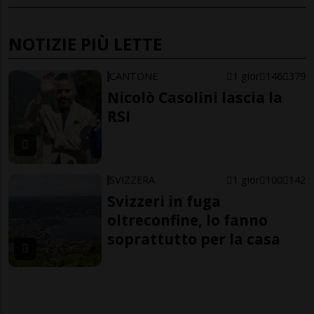
NOTIZIE PIÙ LETTE
CANTONE
1 gior
146
379
Nicolò Casolini lascia la
RSI
SVIZZERA
1 gior
100
142
Svizzeri in fuga
oltreconfine, lo fanno
soprattutto per la casa