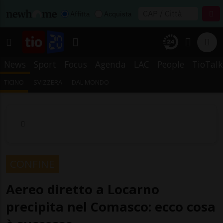
Affitta
Acquista
News
Sport
Focus
Agenda
LAC
People
TioTalk
TICINO
SVIZZERA
DAL MONDO
CONFINE
Aereo diretto a Locarno
precipita nel Comasco: ecco cosa