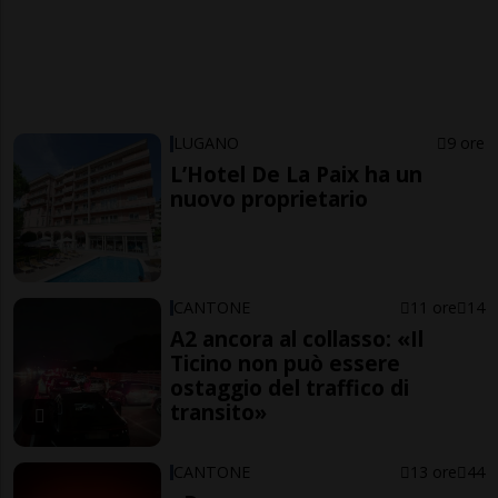
LUGANO
9 ore
L’Hotel De La Paix ha un
nuovo proprietario
CANTONE
11 ore
14
A2 ancora al collasso: «Il
Ticino non può essere
ostaggio del traffico di
transito»
CANTONE
13 ore
44