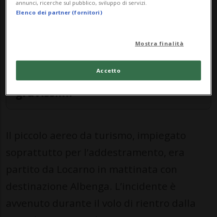
annunci, ricerche sul pubblico, sviluppo di servizi.
Elenco dei partner (fornitori)
COMO-LOCARNO
Mostra finalità
Cade un aereo da
turismo diretto a
Accetto
Locarno: due feriti
gravissimi
Il piccolo aereo da turismo, impiegato
soprattutto per l’addestramento, era
partito da Locarno in mattinata con
destinazione Albenga. L’incidente è
avvenuto durante il volo di rientro dalla