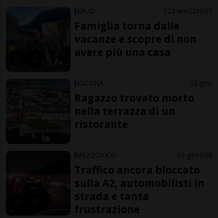
VAUD
23 ore
21
97
Famiglia torna dalle
vacanze e scopre di non
avere più una casa
ASCONA
2 gior
Ragazzo trovato morto
nella terrazza di un
ristorante
MEZZOVICO
1 gior
99
Traffico ancora bloccato
sulla A2, automobilisti in
strada e tanta
frustrazione