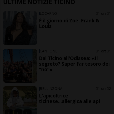
ULTIME NOTIZIE TICINO
LOCARNO
1 ora
1
È il giorno di Zoe, Frank &
Louis
CANTONE
1 ora
1
Dal Ticino all'Odissea: «Il
segreto? Saper far tesoro dei
“no”»
BELLINZONA
1 ora
2
L'apicoltrice
ticinese...allergica alle api