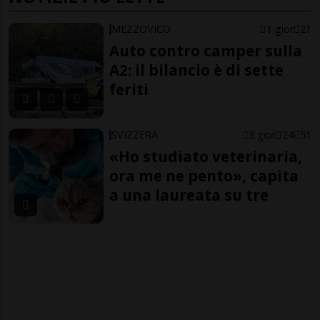
MEZZOVICO
1 gior
21
Auto contro camper sulla
A2: il bilancio è di sette
feriti
SVIZZERA
3 gior
24
51
«Ho studiato veterinaria,
ora me ne pento», capita
a una laureata su tre