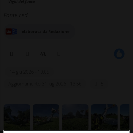
Vigili del fuoco
Fonte red
elaborata da Redazione
14 giu 2026 - 10:05
Aggiornamento 31 lug 2026 - 13:56
5