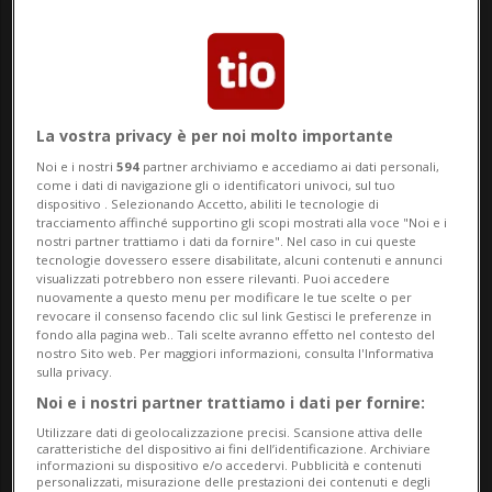
LURATE CACCIVIO - Era un Sonaca S201 il
velivolo precipitato ieri pomeriggio, poco
dopo le 16.30 di sabato 13 giugno, in un
La vostra privacy è per noi molto importante
campo di Lurate Caccivio, a pochi
Noi e i nostri
594
partner archiviamo e accediamo ai dati personali,
chilometri dal confine.
come i dati di navigazione gli o identificatori univoci, sul tuo
dispositivo . Selezionando Accetto, abiliti le tecnologie di
tracciamento affinché supportino gli scopi mostrati alla voce "Noi e i
I due passeggeri a bordo, un ticinese di 54
nostri partner trattiamo i dati da fornire". Nel caso in cui queste
tecnologie dovessero essere disabilitate, alcuni contenuti e annunci
visualizzati potrebbero non essere rilevanti. Puoi accedere
anni e un romano di 58 residente in
nuovamente a questo menu per modificare le tue scelte o per
revocare il consenso facendo clic sul link Gestisci le preferenze in
Svizzera, hanno riportato ferite gravi. Uno
fondo alla pagina web.. Tali scelte avranno effetto nel contesto del
nostro Sito web. Per maggiori informazioni, consulta l'Informativa
è stato trasportato all’ospedale Niguarda
sulla privacy.
di Milano, l’altro al Circolo di Varese.
Noi e i nostri partner trattiamo i dati per fornire:
Utilizzare dati di geolocalizzazione precisi. Scansione attiva delle
Stando a quanto riporta la RSI, i due
caratteristiche del dispositivo ai fini dell’identificazione. Archiviare
informazioni su dispositivo e/o accedervi. Pubblicità e contenuti
sarebbero fuori pericolo.
personalizzati, misurazione delle prestazioni dei contenuti e degli