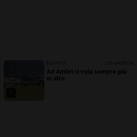
QUINTO
16 ore
8
38
Ad Ambrì si vola sempre più
in alto