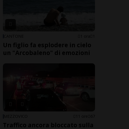
CANTONE
1 ora
1
Un figlio fa esplodere in cielo
un "Arcobaleno" di emozioni
MEZZOVICO
11 ore
67
Traffico ancora bloccato sulla