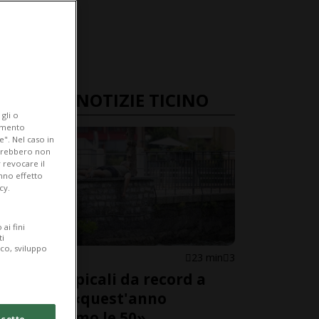
ULTIME NOTIZIE TICINO
gli o
iamento
e". Nel caso in
potrebbero non
 revocare il
anno effetto
cy.
ai fini
ti
ico, sviluppo
CANTONE
23 min
3
Notti tropicali da record a
Lugano, «quest'anno
supereremo le 50»
cetto