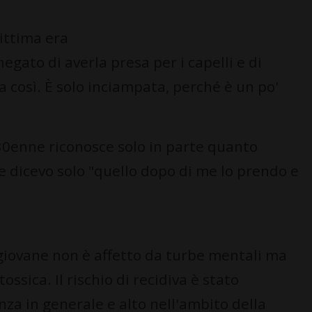
vittima era
negato di averla presa per i capelli e di
 così. È solo inciampata, perché è un po'
 30enne riconosce solo in parte quanto
e dicevo solo "quello dopo di me lo prendo e
l giovane non è affetto da turbe mentali ma
ssica. Il rischio di recidiva è stato
za in generale e alto nell'ambito della