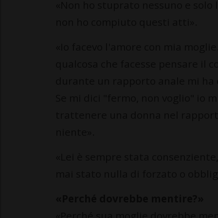
«Non ho stuprato nessuno e solo l
non ho compiuto questi atti».
«Io facevo l'amore con mia moglie.
qualcosa che facesse pensare il co
durante un rapporto anale mi ha 
Se mi dici "fermo, non voglio" io 
trattenere una donna nel rapport
niente».
«Lei è sempre stata consenziente,
mai stato nulla di forzato o obblig
«Perché dovrebbe mentire?»
«Perché sua moglie dovrebbe ment