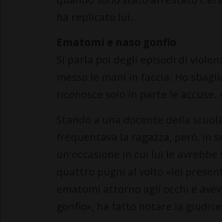
ha replicato lui.
Ematomi e naso gonfio
Si parla poi degli episodi di violenz
messo le mani in faccia. Ho sbagl
riconosce solo in parte le accuse.
Stando a una docente della scuol
frequentava la ragazza, però, in s
un'occasione in cui lui le avrebbe
quattro pugni al volto «lei presen
ematomi attorno agli occhi e avev
gonfio», ha fatto notare la giudice