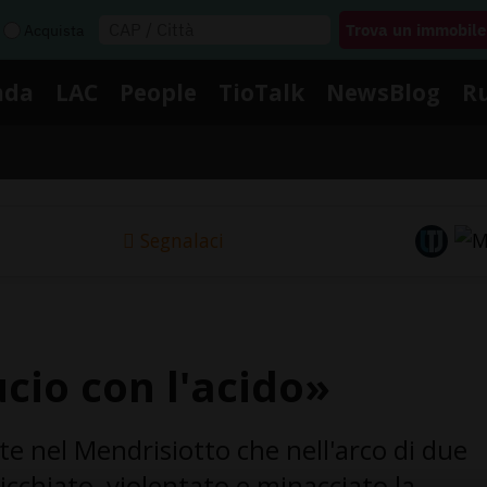
Acquista
nda
LAC
People
TioTalk
NewsBlog
R
Segnalaci
ucio con l'acido»
e nel Mendrisiotto che nell'arco di due
cchiato, violentato e minacciato la