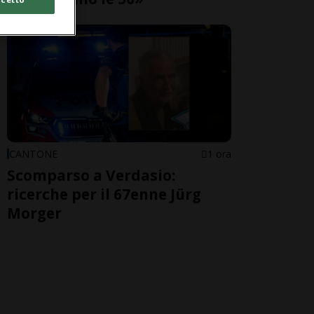
CANTONE
1 ora
Scomparso a Verdasio:
ricerche per il 67enne Jürg
Morger