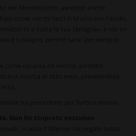
nte nel Mendrisiotto, avrebbe anche
asi come «se mi lasci ti brucio con l'acido,
mmazzo te e tutta la tua famiglia», e «se mi
 trovo e ti stupro, perché sarai per sempre
e come cocaina ed eroina, avrebbe
 era incinta di otto mesi, prendendola
terra.
giovane ha precedenti per furto e lesioni.
nte. Non ho stuprato nessuno»
ssuali, in aula il 30enne ha negato tutto.