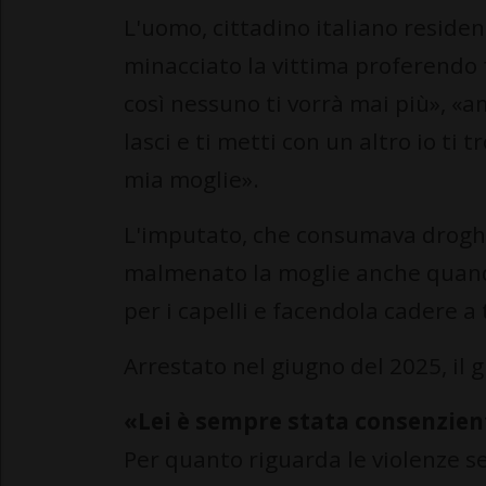
L'uomo, cittadino italiano reside
minacciato la vittima proferendo fr
così nessuno ti vorrà mai più», «a
lasci e ti metti con un altro io ti
mia moglie».
L'imputato, che consumava drogh
malmenato la moglie anche quando
per i capelli e facendola cadere a 
Arrestato nel giugno del 2025, il 
«Lei è sempre stata consenzie
Per quanto riguarda le violenze se