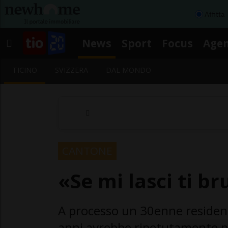
Affitta
News
Sport
Focus
Age
TICINO
SVIZZERA
DAL MONDO
CANTONE
«Se mi lasci ti br
A processo un 30enne resident
anni avrebbe ripetutamente pi