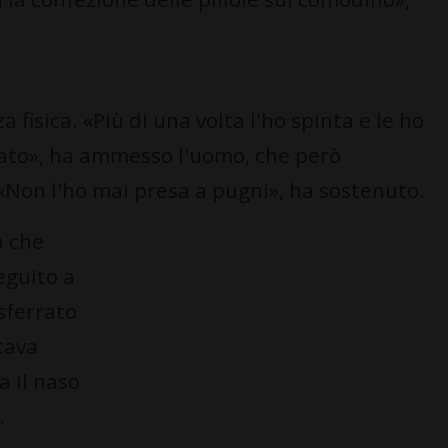
a fisica. «Più di una volta l'ho spinta e le ho
iato», ha ammesso l'uomo, che però
 «Non l'ho mai presa a pugni», ha sostenuto.
a che
eguito a
 sferrato
tava
a il naso
.