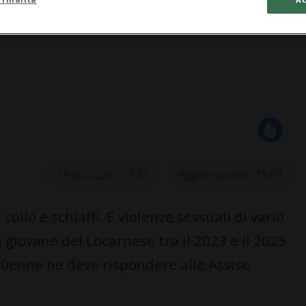
16 giu 2026 - 13:26
Aggiornamento 15:03
collo e schiaffi. E violenze sessuali di vario
giovane del Locarnese tra il 2023 e il 2025
 30enne ne deve rispondere alle Assise