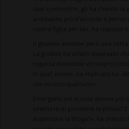
suoi confronti?», gli ha chiesto l
andavamo più d'accordo e penso s
nostra figlia per sé», ha risposto lu
Il giovane avrebbe però una certa a
La giudice ha infatti osservato c
ragazza dicendole «ti stupro tutta
in quel senso», ha replicato lui. «
che strozzo qualcuno».
Emergono poi accuse ancora più os
smettere di prendere la pillola? E 
acquistare la droga?», ha chiesto 
quando sono stato arrestato c'era 