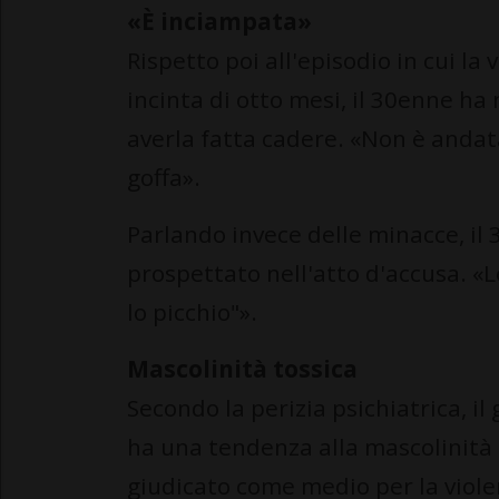
«È inciampata»
Rispetto poi all'episodio in cui la 
incinta di otto mesi, il 30enne ha 
averla fatta cadere. «Non è andata
goffa».
Parlando invece delle minacce, il
prospettato nell'atto d'accusa. «L
lo picchio"».
Mascolinità tossica
Secondo la perizia psichiatrica, i
ha una tendenza alla mascolinità to
giudicato come medio per la violen