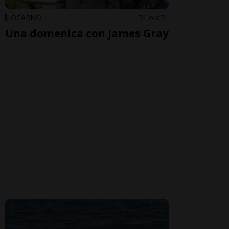
LOCARNO
1 ora
1
Una domenica con James Gray