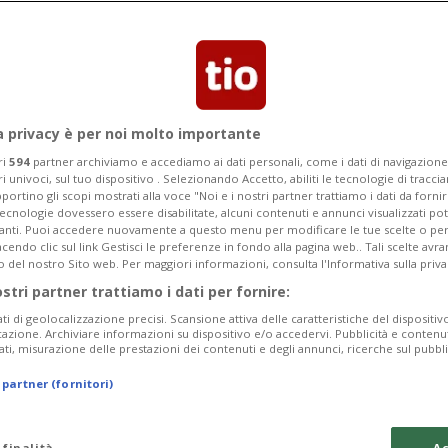
an parte delle accuse.
a privacy è per noi molto importante
ri
594
partner archiviamo e accediamo ai dati personali, come i dati di navigazione 
ri univoci, sul tuo dispositivo . Selezionando Accetto, abiliti le tecnologie di tracc
portino gli scopi mostrati alla voce "Noi e i nostri partner trattiamo i dati da fornir
tecnologie dovessero essere disabilitate, alcuni contenuti e annunci visualizzati 
vanti. Puoi accedere nuovamente a questo menu per modificare le tue scelte o per
endo clic sul link Gestisci le preferenze in fondo alla pagina web.. Tali scelte avr
o del nostro Sito web. Per maggiori informazioni, consulta l'Informativa sulla priva
ostri partner trattiamo i dati per fornire:
ati di geolocalizzazione precisi. Scansione attiva delle caratteristiche del dispositivo 
icazione. Archiviare informazioni su dispositivo e/o accedervi. Pubblicità e contenu
ati, misurazione delle prestazioni dei contenuti e degli annunci, ricerche sul pubbl
 partner (fornitori)
 finalità
Ac