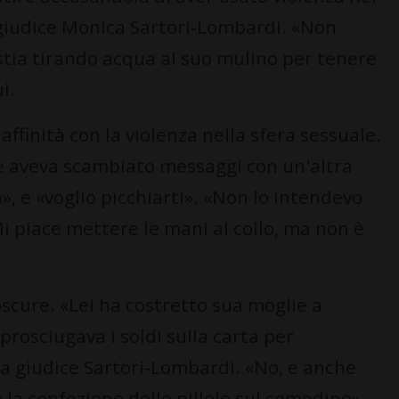
a giudice Monica Sartori-Lombardi. «Non
tia tirando acqua al suo mulino per tenere
i.
ffinità con la violenza nella sfera sessuale.
he aveva scambiato messaggi con un'altra
», e «voglio picchiarti». «Non lo intendevo
Mi piace mettere le mani al collo, ma non è
cure. «Lei ha costretto sua moglie a
prosciugava i soldi sulla carta per
la giudice Sartori-Lombardi. «No, e anche
la confezione delle pillole sul comodino»,