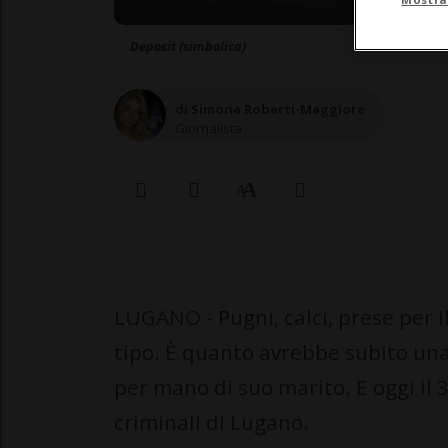
Deposit (simbolica)
di Simona Roberti-Maggiore
Giornalista
LUGANO - Pugni, calci, prese per il 
tipo. È quanto avrebbe subito una 
per mano di suo marito. E oggi il
criminali di Lugano.