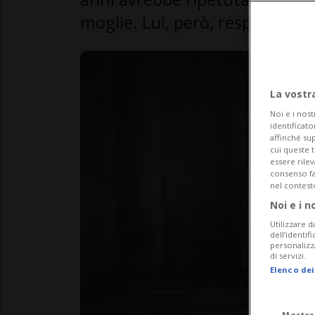
moglie. Lui, però, respinge gr
La vostr
Noi e i nost
identificato
affinché sup
cui queste 
essere rile
consenso fac
nel contest
Noi e i n
Utilizzare d
dell’identif
personalizz
di servizi.
Elenco dei
Mostra