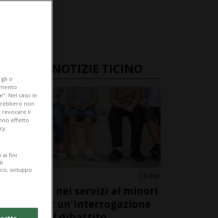
ULTIME NOTIZIE TICINO
gli o
iamento
e". Nel caso in
potrebbero non
 revocare il
anno effetto
cy.
ai fini
ti
ico, sviluppo
LUGANO
3 min
Disparità nei servizi ai minori
a Lugano: un'interrogazione
accende il dibattito
cetto