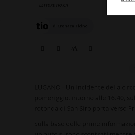
LETTORE TIO.CH
di Cronaca Ticino
LUGANO - Un incidente della circol
pomeriggio, intorno alle 16.40, su
rotonda di San Siro porta verso P
Sulla base delle prime informazio
un'auto si sono scontrati mentre 