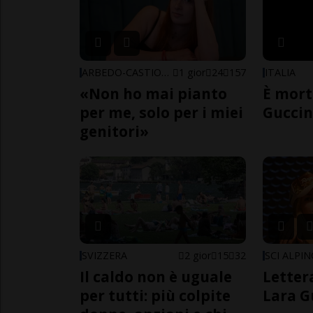
ARBEDO-CASTIONE
1 gior
24
157
ITALIA
«Non ho mai pianto
È mort
per me, solo per i miei
Guccin
genitori»
SVIZZERA
2 gior
15
32
SCI ALPI
Il caldo non è uguale
Letter
per tutti: più colpite
Lara G