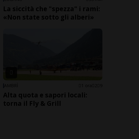
La siccità che "spezza" i rami:
«Non state sotto gli alberi»
AMBRÌ
1 ora
2
9
Alta quota e sapori locali:
torna il Fly & Grill