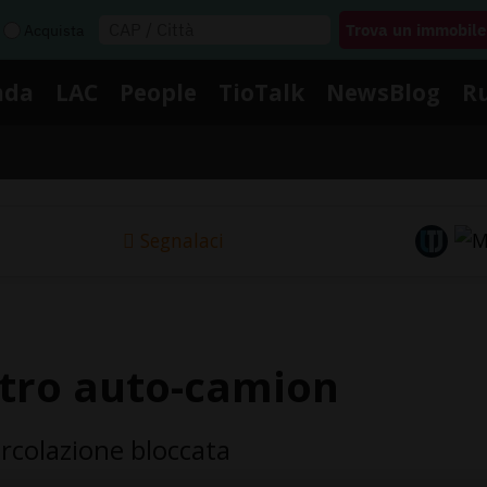
Acquista
nda
LAC
People
TioTalk
NewsBlog
R
Segnalaci
tro auto-camion
ircolazione bloccata