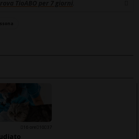
rova TioABO per 7 giorni
.
ssona
16 ore
10
37
udiato