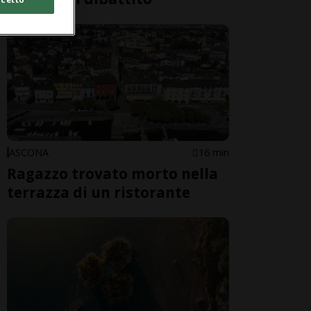
ASCONA
16 min
Ragazzo trovato morto nella
terrazza di un ristorante