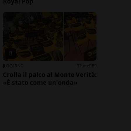
Royal Pop
LOCARNO
2 ore
89
Crolla il palco al Monte Verità:
«È stato come un'onda»