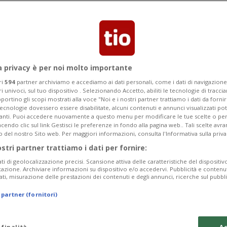
a privacy è per noi molto importante
ri
594
partner archiviamo e accediamo ai dati personali, come i dati di navigazione 
ri univoci, sul tuo dispositivo . Selezionando Accetto, abiliti le tecnologie di tracc
portino gli scopi mostrati alla voce "Noi e i nostri partner trattiamo i dati da fornir
tecnologie dovessero essere disabilitate, alcuni contenuti e annunci visualizzati 
vanti. Puoi accedere nuovamente a questo menu per modificare le tue scelte o per
endo clic sul link Gestisci le preferenze in fondo alla pagina web.. Tali scelte avr
o del nostro Sito web. Per maggiori informazioni, consulta l'Informativa sulla priva
ostri partner trattiamo i dati per fornire:
ati di geolocalizzazione precisi. Scansione attiva delle caratteristiche del dispositivo 
icazione. Archiviare informazioni su dispositivo e/o accedervi. Pubblicità e contenu
ati, misurazione delle prestazioni dei contenuti e degli annunci, ricerche sul pubbl
 partner (fornitori)
0:06
 finalità
Ac