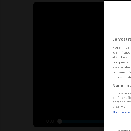
La vostr
Noi e i nost
identificato
affinché sup
cui queste 
essere rile
consenso fac
nel contest
Noi e i n
Utilizzare d
dell’identif
personalizz
di servizi.
Elenco dei
0:00
Mostra