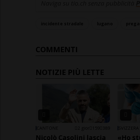
Naviga su tio.ch senza pubblicità
P
incidente stradale
lugano
prega
COMMENTI
NOTIZIE PIÙ LETTE
CANTONE
2 gior
159
389
SVIZZERA
Nicolò Casolini lascia
«Ho st