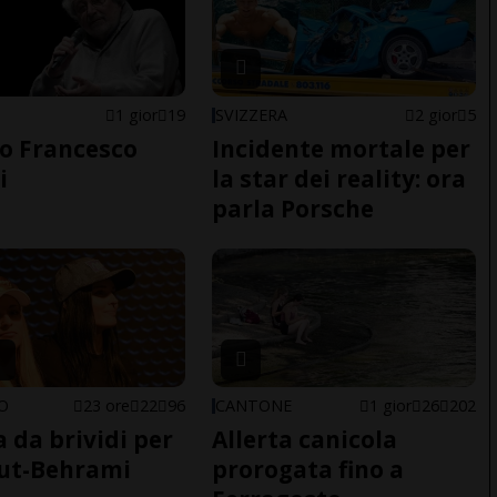
1 gior
19
SVIZZERA
2 gior
5
o Francesco
Incidente mortale per
i
la star dei reality: ora
parla Porsche
NO
23 ore
22
96
CANTONE
1 gior
26
202
a da brividi per
Allerta canicola
ut-Behrami
prorogata fino a