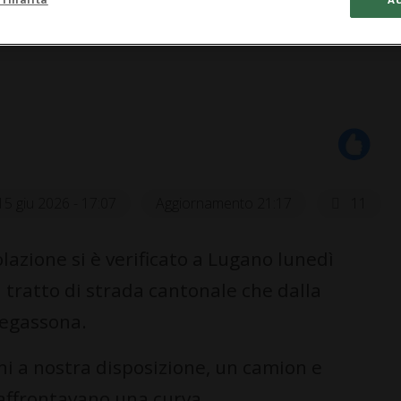
15 giu 2026 - 17:07
Aggiornamento 21:17
11
azione si è verificato a Lugano lunedì
l tratto di strada cantonale che dalla
regassona.
ni a nostra disposizione, un camion e
affrontavano una curva.