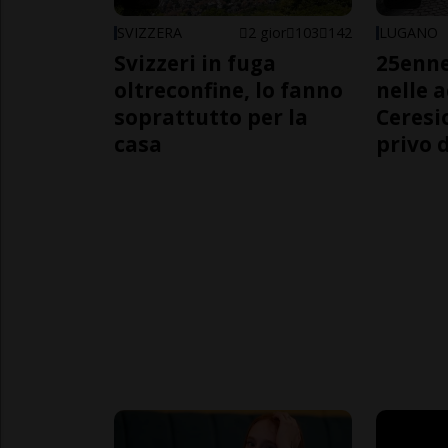
SVIZZERA
2 gior
103
142
LUGANO
Svizzeri in fuga
25enn
oltreconfine, lo fanno
nelle 
soprattutto per la
Ceresi
casa
privo d