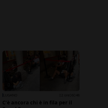
LUGANO
2 ore
6
48
C'è ancora chi è in fila per il