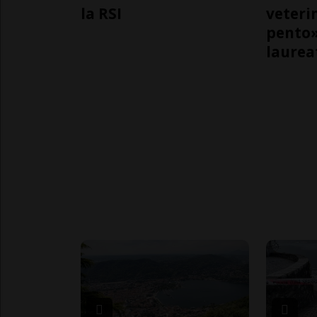
la RSI
veteri
pento»
laurea