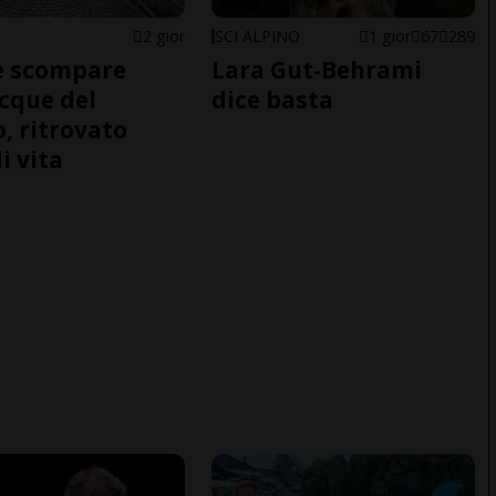
2 gior
SCI ALPINO
1 gior
67
289
e scompare
Lara Gut-Behrami
acque del
dice basta
o, ritrovato
i vita