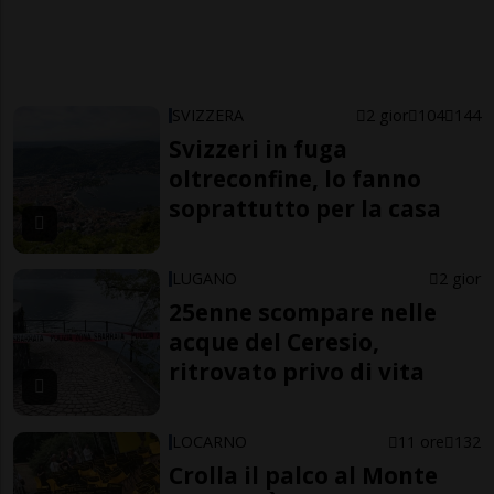
SVIZZERA
2 gior
104
144
Svizzeri in fuga
oltreconfine, lo fanno
soprattutto per la casa
LUGANO
2 gior
25enne scompare nelle
acque del Ceresio,
ritrovato privo di vita
LOCARNO
11 ore
132
Crolla il palco al Monte