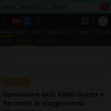
Affitta
Acquista
News
Sport
Focus
Agenda
LAC
People
TioTalk
TICINO
SVIZZERA
DAL MONDO
SVIZZERA
Operazione dazi: Keller-Sutter e
Parmelin in viaggio verso