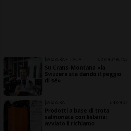
SVIZZERA / ITALIA
2 ore
49
153
Su Crans-Montana «la
Svizzera sta dando il peggio
di sé»
SVIZZERA
4 ore
7
Prodotti a base di trota
salmonata con listeria:
avviato il richiamo