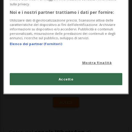
sulla privacy.
di organizzare incontri sui dazi con le
Noi e i nostri partner trattiamo i dati per fornire:
autorità statunitens...
Utilizzare dati di geolocalizzazione precisi. Scansione attiva delle
caratteristiche del dispositivo ai fini dell’identificazione. Archiviare
informazioni su dispositivo e/o accedervi. Pubblicità e contenuti
personalizzati, misurazione delle prestazioni dei contenuti e degli
🔐 Sblocca il nostro archivio
annunci, ricerche sul pubblico, sviluppo di servizi.
Elenco dei partner (fornitori)
esclusivo!
Sottoscrivi un abbonamento
Archivio
per
Mostra finalità
leggere questo articolo, oppure scegli
MyTioAbo
per accedere all'archivio e
Accetto
navigare su sito e app senza pubblicità.
ACCEDI