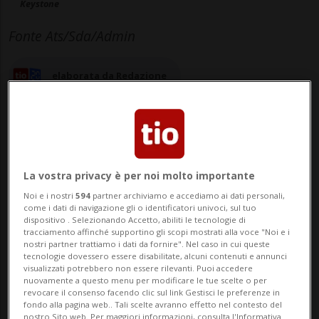
Keystone
Fonte Ats/Sda/Admin
elaborata da Redazione
05 ago 2025 - 12:23
Aggiornamento 16:28
La vostra privacy è per noi molto importante
Noi e i nostri
594
partner archiviamo e accediamo ai dati personali,
come i dati di navigazione gli o identificatori univoci, sul tuo
BERNA - La presidente della
dispositivo . Selezionando Accetto, abiliti le tecnologie di
tracciamento affinché supportino gli scopi mostrati alla voce "Noi e i
Confederazione Karin Keller-Sutter e il
nostri partner trattiamo i dati da fornire". Nel caso in cui queste
tecnologie dovessero essere disabilitate, alcuni contenuti e annunci
ministro dell'economia Guy Parmelin si
visualizzati potrebbero non essere rilevanti. Puoi accedere
nuovamente a questo menu per modificare le tue scelte o per
recheranno oggi stesso a Washington.
revocare il consenso facendo clic sul link Gestisci le preferenze in
fondo alla pagina web.. Tali scelte avranno effetto nel contesto del
Secondo la Confederazione, ciò consentirà
nostro Sito web. Per maggiori informazioni, consulta l'Informativa