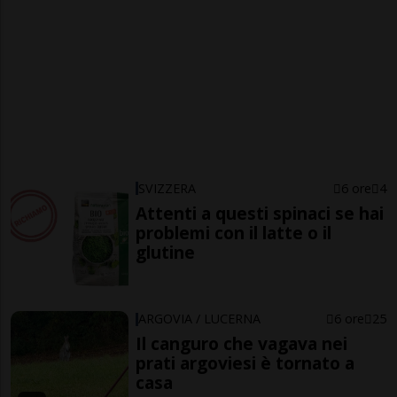
SVIZZERA
6 ore
4
Attenti a questi spinaci se hai
problemi con il latte o il
glutine
ARGOVIA / LUCERNA
6 ore
25
Il canguro che vagava nei
prati argoviesi è tornato a
casa