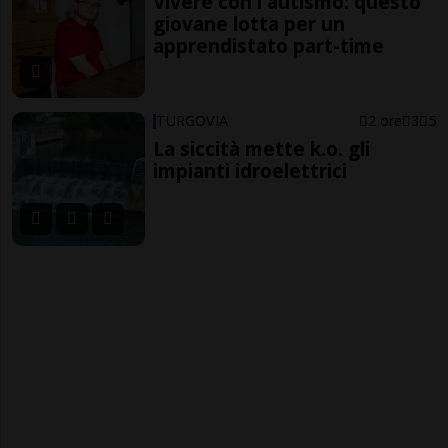
Vivere con l'autismo: questo
giovane lotta per un
apprendistato part-time
TURGOVIA
2 ore
3
5
La siccità mette k.o. gli
impianti idroelettrici