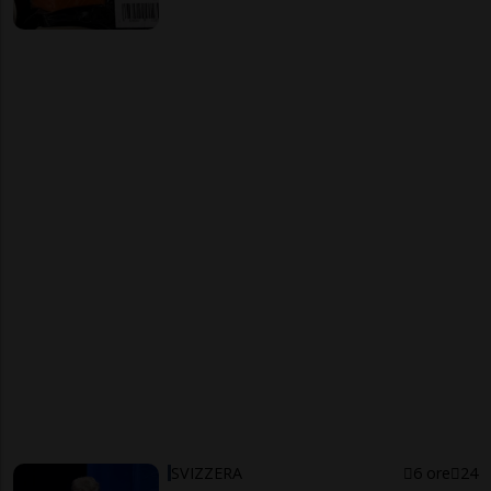
SVIZZERA
6 ore
24