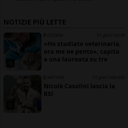
NOTIZIE PIÙ LETTE
SVIZZERA
1 gior
10
39
«Ho studiato veterinaria,
ora me ne pento», capita
a una laureata su tre
CANTONE
2 gior
160
393
Nicolò Casolini lascia la
RSI