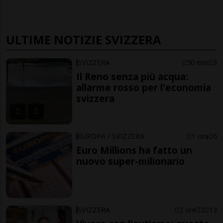
ULTIME NOTIZIE SVIZZERA
SVIZZERA
50 min
3
Il Reno senza più acqua:
allarme rosso per l'economia
svizzera
EUROPA / SVIZZERA
1 ora
6
Euro Millions ha fatto un
nuovo super-milionario
SVIZZERA
2 ore
2
13