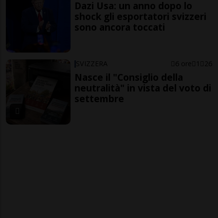
Dazi Usa: un anno dopo lo
shock gli esportatori svizzeri
sono ancora toccati
SVIZZERA
6 ore
1
26
Nasce il "Consiglio della
neutralità" in vista del voto di
settembre