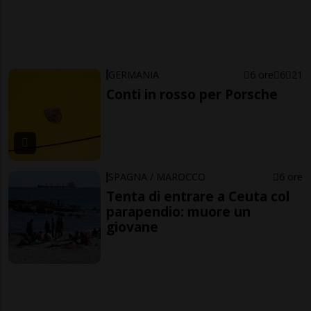
GERMANIA
6 ore
6
21
Conti in rosso per Porsche
SPAGNA / MAROCCO
6 ore
Tenta di entrare a Ceuta col
parapendio: muore un
giovane