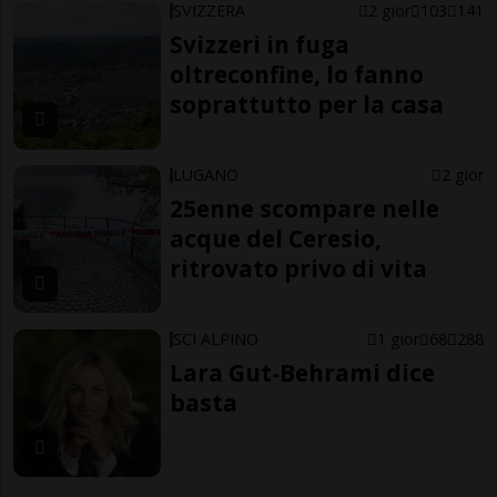
SVIZZERA
2 gior
103
141
Svizzeri in fuga
oltreconfine, lo fanno
soprattutto per la casa
LUGANO
2 gior
25enne scompare nelle
acque del Ceresio,
ritrovato privo di vita
SCI ALPINO
1 gior
68
288
Lara Gut-Behrami dice
basta