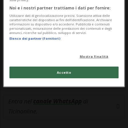
Noi e i nostri partner trattiamo i dati per fornire:
🔐 Sblocca il nostro archivio
Utilizzare dati di geolocalizzazione precisi. Scansione attiva delle
esclusivo!
caratteristiche del dispositivo ai fini dell’identificazione. Archiviare
informazioni su dispositivo e/o accedervi. Pubblicità e contenuti
personalizzati, misurazione delle prestazioni dei contenuti e degli
Sottoscrivi un abbonamento
Archivio
per
annunci, ricerche sul pubblico, sviluppo di servizi.
Elenco dei partner (fornitori)
leggere questo articolo, oppure scegli
MyTioAbo
per accedere all'archivio e
navigare su sito e app senza pubblicità.
Mostra finalità
ACCEDI
Accetto
Entra nel
canale WhatsApp
di
Ticinonline.