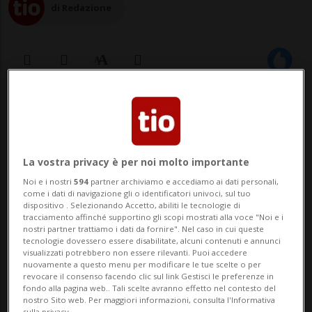
di Redazione
29 mar 2024 - 09:48
ATENE - Un forte terremoto ha scosso la
La vostra privacy è per noi molto importante
Grecia occidentale venerdì mattina.
Noi e i nostri
594
partner archiviamo e accediamo ai dati personali,
Secondo le prime misurazioni dell'Istituto
come i dati di navigazione gli o identificatori univoci, sul tuo
dispositivo . Selezionando Accetto, abiliti le tecnologie di
di geodinamica della capitale greca, il
tracciamento affinché supportino gli scopi mostrati alla voce "Noi e i
nostri partner trattiamo i dati da fornire". Nel caso in cui queste
terremoto ha avuto una magnitudo di 5,8
tecnologie dovessero essere disabilitate, alcuni contenuti e annunci
visualizzati potrebbero non essere rilevanti. Puoi accedere
ed è avvenuto alle 9.12 ora locale (8.12
nuovamente a questo menu per modificare le tue scelte o per
revocare il consenso facendo clic sul link Gestisci le preferenze in
CET). Il...
fondo alla pagina web.. Tali scelte avranno effetto nel contesto del
nostro Sito web. Per maggiori informazioni, consulta l'Informativa
sulla privacy.