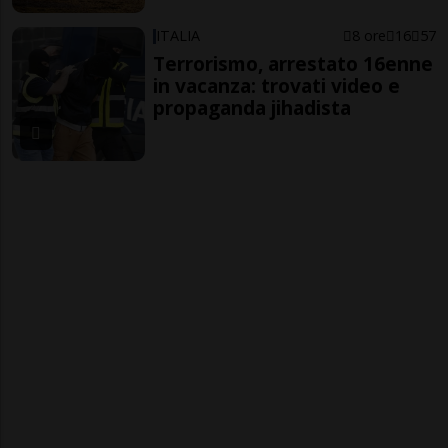
ITALIA
8 ore
16
57
Terrorismo, arrestato 16enne
in vacanza: trovati video e
propaganda jihadista