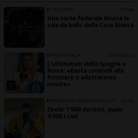
STATI UNITI
1 min
Una corte federale blocca la
sala da ballo della Casa Bianca
SPAGNA/ITALIA
2 ore
9
22
L'ultimatum della Spagna a
Roma: «Basta controlli alle
frontiere o adotteremo
misure»
REPUBBLICA DEMOCRATICA CONGO
2 ore
Ebola: 1'800 decessi, quasi
4'000 i casi