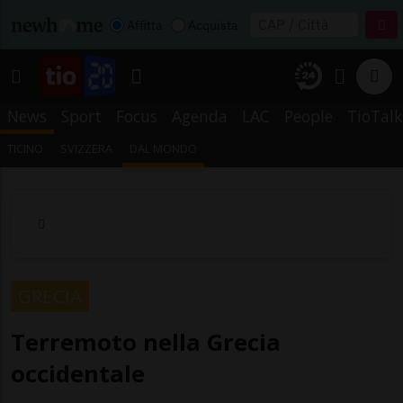
Affitta
Acquista
News
Sport
Focus
Agenda
LAC
People
TioTalk
TICINO
SVIZZERA
DAL MONDO
GRECIA
Terremoto nella Grecia
occidentale