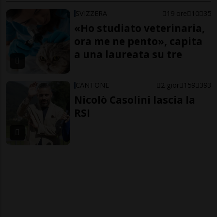
SVIZZERA
19 ore
10
35
«Ho studiato veterinaria,
ora me ne pento», capita
a una laureata su tre
CANTONE
2 gior
159
393
Nicolò Casolini lascia la
RSI